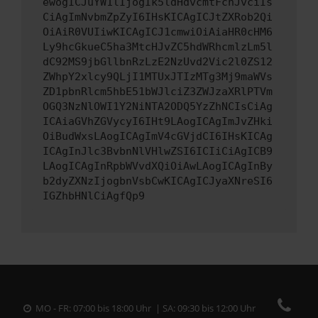
ewogICJuYW1lIjogIk5ldHdvcmtFcnJvciIs
CiAgImNvbmZpZyI6IHsKICAgICJtZXRob2Qi
OiAiR0VUIiwKICAgICJ1cmwiOiAiaHR0cHM6
Ly9hcGkueC5ha3MtcHJvZC5hdWRhcmlzLm5l
dC92MS9jbGllbnRzLzE2NzUvd2Vic2l0ZS12
ZWhpY2xlcy9QLjI1MTUxJTIzMTg3Mj9maWVs
ZD1pbnRlcm5hbE51bWJlciZ3ZWJzaXRlPTVm
OGQ3NzNlOWI1Y2NiNTA2ODQ5YzZhNCIsCiAg
ICAiaGVhZGVycyI6IHt9LAogICAgImJvZHki
OiBudWxsLAogICAgImV4cGVjdCI6IHsKICAg
ICAgInJlc3BvbnNlVHlwZSI6ICIiCiAgICB9
LAogICAgInRpbWVvdXQiOiAwLAogICAgInBy
b2dyZXNzIjogbnVsbCwKICAgICJyaXNreSI6
IGZhbHNlCiAgfQp9
MO - FR: 07:00 bis 18:00 Uhr | SA: 09:30 bis 12:00 Uhr