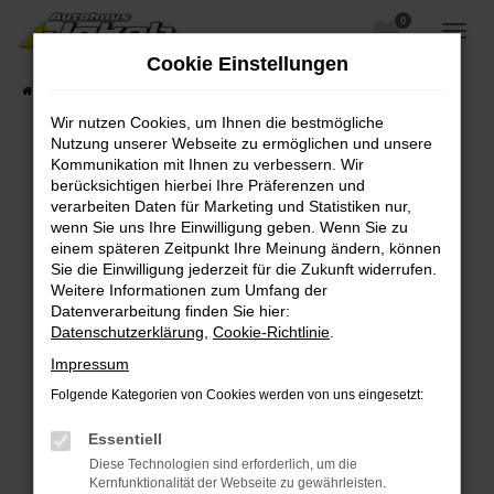
0
Zum
Hauptinhalt
Cookie Einstellungen
springen
Startseite
Fahrzeugangebote
Fahrzeugsuche
Wir nutzen Cookies, um Ihnen die bestmögliche
Nutzung unserer Webseite zu ermöglichen und unsere
Kommunikation mit Ihnen zu verbessern. Wir
berücksichtigen hierbei Ihre Präferenzen und
Fehler: Network Error
verarbeiten Daten für Marketing und Statistiken nur,
wenn Sie uns Ihre Einwilligung geben. Wenn Sie zu
Beim Laden ist ein Fehler aufgetreten.
einem späteren Zeitpunkt Ihre Meinung ändern, können
Hier sind ein paar Tipps, die dir helfen können:
Sie die Einwilligung jederzeit für die Zukunft widerrufen.
Weitere Informationen zum Umfang der
Überprüfe deine Firewall und deine
Datenverarbeitung finden Sie hier:
Internetverbindung.
Datenschutzerklärung
,
Cookie-Richtlinie
.
Laden andere Webseiten, zum Beispiel deine
Impressum
Suchmaschine?
Folgende Kategorien von Cookies werden von uns eingesetzt:
Prüfe deine Browsererweiterungen.
Manche Erweiterungen, wie Werbeblocker,
Essentiell
können das Laden bestimmter Seiten
Diese Technologien sind erforderlich, um die
verhindern. Funktioniert die Seite in einem
Kernfunktionalität der Webseite zu gewährleisten.