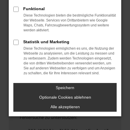
anderen Browser oder in einem privaten
Fenster?
Funktional
Diese Technologien bieten die bestmögliche Funktionalität
Starte dein Gerät neu.
der Webseite. Services von Drittanbietern wie Google
Das kann manchmal helfen, vorübergehende
Maps, Chats, Fahrzeugbewertungssystem und weitere
Probleme zu beheben.
werden aktiviert.
Stelle sicher, dass dein Browser und dein
Statistik und Marketing
Betriebssystem auf dem neuesten Stand
Diese Technologien ermöglichen es uns, die Nutzung der
sind.
Webseite zu analysieren, um die Leistung zu messen und
Veraltete Software birgt nicht nur ein
zu verbessern. Zudem werden Technologien eingesetzt,
Sicherheitsrisiko, sondern kann auch dazu
die von dritten Werbetreibenden verwendet werden, um
Sie auf anderen Webseiten zu verfolgen und um Anzeigen
führen, dass bestimmte Funktionen nicht mehr
zu schalten, die für Ihre Interessen relevant sind.
unterstützt werden.
Wende dich an den Webseitenbetreiber.
Speichern
Wenn du alle oben genannten Schritte versucht
Optionale Cookies ablehnen
hast, kontaktiere uns bitte. Wir werden
versuchen, das Problem zu beheben. Du kannst
Alle akzeptieren
uns diesen Text schicken, um uns bei der
Fehlersuche zu unterstützen: