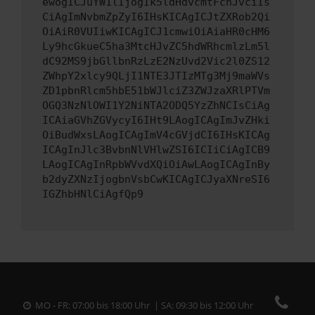
ewogICJuYW1lIjogIk5ldHdvcmtFcnJvciIs
CiAgImNvbmZpZyI6IHsKICAgICJtZXRob2Qi
OiAiR0VUIiwKICAgICJ1cmwiOiAiaHR0cHM6
Ly9hcGkueC5ha3MtcHJvZC5hdWRhcmlzLm5l
dC92MS9jbGllbnRzLzE2NzUvd2Vic2l0ZS12
ZWhpY2xlcy9QLjI1NTE3JTIzMTg3Mj9maWVs
ZD1pbnRlcm5hbE51bWJlciZ3ZWJzaXRlPTVm
OGQ3NzNlOWI1Y2NiNTA2ODQ5YzZhNCIsCiAg
ICAiaGVhZGVycyI6IHt9LAogICAgImJvZHki
OiBudWxsLAogICAgImV4cGVjdCI6IHsKICAg
ICAgInJlc3BvbnNlVHlwZSI6ICIiCiAgICB9
LAogICAgInRpbWVvdXQiOiAwLAogICAgInBy
b2dyZXNzIjogbnVsbCwKICAgICJyaXNreSI6
IGZhbHNlCiAgfQp9
MO - FR: 07:00 bis 18:00 Uhr | SA: 09:30 bis 12:00 Uhr