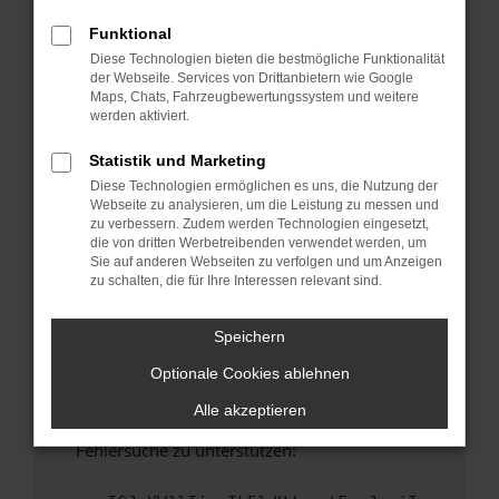
anderen Browser oder in einem privaten
Fenster?
Funktional
Diese Technologien bieten die bestmögliche Funktionalität
Starte dein Gerät neu.
der Webseite. Services von Drittanbietern wie Google
Das kann manchmal helfen, vorübergehende
Maps, Chats, Fahrzeugbewertungssystem und weitere
Probleme zu beheben.
werden aktiviert.
Stelle sicher, dass dein Browser und dein
Statistik und Marketing
Betriebssystem auf dem neuesten Stand
Diese Technologien ermöglichen es uns, die Nutzung der
sind.
Webseite zu analysieren, um die Leistung zu messen und
Veraltete Software birgt nicht nur ein
zu verbessern. Zudem werden Technologien eingesetzt,
Sicherheitsrisiko, sondern kann auch dazu
die von dritten Werbetreibenden verwendet werden, um
Sie auf anderen Webseiten zu verfolgen und um Anzeigen
führen, dass bestimmte Funktionen nicht mehr
zu schalten, die für Ihre Interessen relevant sind.
unterstützt werden.
Wende dich an den Webseitenbetreiber.
Speichern
Wenn du alle oben genannten Schritte versucht
Optionale Cookies ablehnen
hast, kontaktiere uns bitte. Wir werden
versuchen, das Problem zu beheben. Du kannst
Alle akzeptieren
uns diesen Text schicken, um uns bei der
Fehlersuche zu unterstützen: