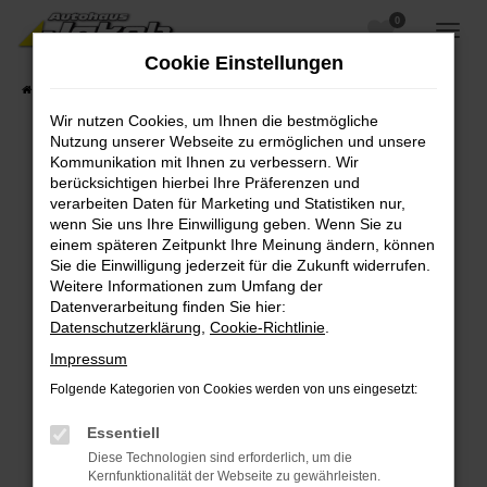
0
Zum
Hauptinhalt
Cookie Einstellungen
springen
Startseite
Fahrzeugangebote
Fahrzeugsuche
Wir nutzen Cookies, um Ihnen die bestmögliche
Nutzung unserer Webseite zu ermöglichen und unsere
Kommunikation mit Ihnen zu verbessern. Wir
berücksichtigen hierbei Ihre Präferenzen und
Fehler: Network Error
verarbeiten Daten für Marketing und Statistiken nur,
wenn Sie uns Ihre Einwilligung geben. Wenn Sie zu
Beim Laden ist ein Fehler aufgetreten.
einem späteren Zeitpunkt Ihre Meinung ändern, können
Hier sind ein paar Tipps, die dir helfen können:
Sie die Einwilligung jederzeit für die Zukunft widerrufen.
Weitere Informationen zum Umfang der
Überprüfe deine Firewall und deine
Datenverarbeitung finden Sie hier:
Internetverbindung.
Datenschutzerklärung
,
Cookie-Richtlinie
.
Laden andere Webseiten, zum Beispiel deine
Impressum
Suchmaschine?
Folgende Kategorien von Cookies werden von uns eingesetzt:
Prüfe deine Browsererweiterungen.
Manche Erweiterungen, wie Werbeblocker,
Essentiell
können das Laden bestimmter Seiten
Diese Technologien sind erforderlich, um die
verhindern. Funktioniert die Seite in einem
Kernfunktionalität der Webseite zu gewährleisten.