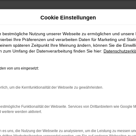
Cookie Einstellungen
ie bestmögliche Nutzung unserer Webseite zu ermöglichen und unsere
hierbei Ihre Präferenzen und verarbeiten Daten für Marketing und Stati
einem späteren Zeitpunkt Ihre Meinung ändern, können Sie die Einwillig
en zum Umfang der Datenverarbeitung finden Sie hier:
Datenschutzerkl
en von uns eingesetzt:
indung.
rlich, um die Kernfunktionalität der Webseite zu gewährleisten.
hine?
aden bestimmter Seiten verhindern. Funktioniert die Seite in e
estmögliche Funktionalität der Webseite. Services von Drittanbietern wie Google 
eitere werden aktiviert.
 zu beheben.
bssystem auf dem neuesten Stand sind.
 es uns, die Nutzung der Webseite zu analysieren, um die Leistung zu messen u