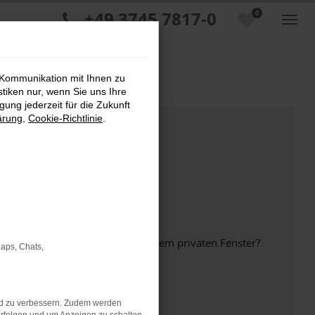
+49 3745 7817-0
0
 Kommunikation mit Ihnen zu
stiken nur, wenn Sie uns Ihre
ung jederzeit für die Zukunft
ärung
,
Cookie-Richtlinie
.
inem anderen Browser oder in einem privaten Fenster?
Maps, Chats,
nd zu verbessern. Zudem werden