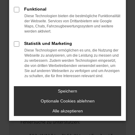
anderen Browser oder in einem privaten
Fenster?
Funktional
Diese Technologien bieten die bestmögliche Funktionalität
Starte dein Gerät neu.
der Webseite. Services von Drittanbietern wie Google
Das kann manchmal helfen, vorübergehende
Maps, Chats, Fahrzeugbewertungssystem und weitere
Probleme zu beheben.
werden aktiviert.
Stelle sicher, dass dein Browser und dein
Statistik und Marketing
Betriebssystem auf dem neuesten Stand
Diese Technologien ermöglichen es uns, die Nutzung der
sind.
Webseite zu analysieren, um die Leistung zu messen und
Veraltete Software birgt nicht nur ein
zu verbessern. Zudem werden Technologien eingesetzt,
Sicherheitsrisiko, sondern kann auch dazu
die von dritten Werbetreibenden verwendet werden, um
Sie auf anderen Webseiten zu verfolgen und um Anzeigen
führen, dass bestimmte Funktionen nicht mehr
zu schalten, die für Ihre Interessen relevant sind.
unterstützt werden.
Wende dich an den Webseitenbetreiber.
Speichern
Wenn du alle oben genannten Schritte versucht
Optionale Cookies ablehnen
hast, kontaktiere uns bitte. Wir werden
versuchen, das Problem zu beheben. Du kannst
Alle akzeptieren
uns diesen Text schicken, um uns bei der
Fehlersuche zu unterstützen: