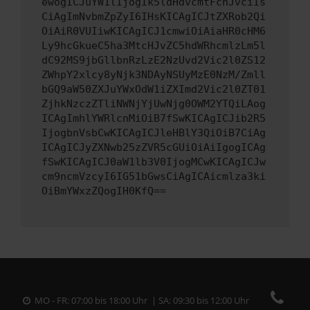
ewogICJuYW1lIjogIk5ldHdvcmtFcnJvciIs
CiAgImNvbmZpZyI6IHsKICAgICJtZXRob2Qi
OiAiR0VUIiwKICAgICJ1cmwiOiAiaHR0cHM6
Ly9hcGkueC5ha3MtcHJvZC5hdWRhcmlzLm5l
dC92MS9jbGllbnRzLzE2NzUvd2Vic2l0ZS12
ZWhpY2xlcy8yNjk3NDAyNSUyMzE0NzM/Zmll
bGQ9aW50ZXJuYWxOdW1iZXImd2Vic2l0ZT01
ZjhkNzczZTliNWNjYjUwNjg0OWM2YTQiLAog
ICAgImhlYWRlcnMiOiB7fSwKICAgICJib2R5
IjogbnVsbCwKICAgICJleHBlY3QiOiB7CiAg
ICAgICJyZXNwb25zZVR5cGUiOiAiIgogICAg
fSwKICAgICJ0aW1lb3V0IjogMCwKICAgICJw
cm9ncmVzcyI6IG51bGwsCiAgICAicmlza3ki
OiBmYWxzZQogIH0KfQ==
MO - FR: 07:00 bis 18:00 Uhr | SA: 09:30 bis 12:00 Uhr