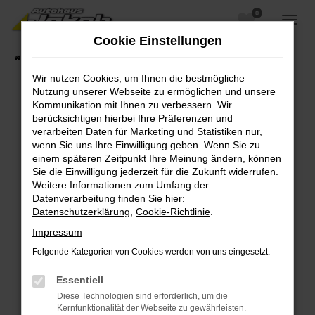
0
Zum
Hauptinhalt
Cookie Einstellungen
springen
Startseite
Fahrzeugangebote
Fahrzeugsuche
Wir nutzen Cookies, um Ihnen die bestmögliche
Nutzung unserer Webseite zu ermöglichen und unsere
Kommunikation mit Ihnen zu verbessern. Wir
berücksichtigen hierbei Ihre Präferenzen und
Fehler: Network Error
verarbeiten Daten für Marketing und Statistiken nur,
wenn Sie uns Ihre Einwilligung geben. Wenn Sie zu
Beim Laden ist ein Fehler aufgetreten.
einem späteren Zeitpunkt Ihre Meinung ändern, können
Hier sind ein paar Tipps, die dir helfen können:
Sie die Einwilligung jederzeit für die Zukunft widerrufen.
Weitere Informationen zum Umfang der
Überprüfe deine Firewall und deine
Datenverarbeitung finden Sie hier:
Internetverbindung.
Datenschutzerklärung
,
Cookie-Richtlinie
.
Laden andere Webseiten, zum Beispiel deine
Impressum
Suchmaschine?
Folgende Kategorien von Cookies werden von uns eingesetzt:
Prüfe deine Browsererweiterungen.
Manche Erweiterungen, wie Werbeblocker,
Essentiell
können das Laden bestimmter Seiten
Diese Technologien sind erforderlich, um die
verhindern. Funktioniert die Seite in einem
Kernfunktionalität der Webseite zu gewährleisten.