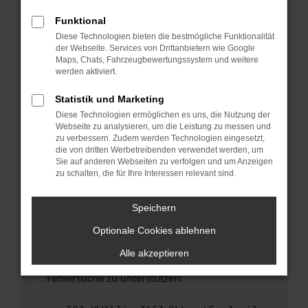
anderen Browser oder in einem privaten
Fenster?
Funktional
Diese Technologien bieten die bestmögliche Funktionalität
Starte dein Gerät neu.
der Webseite. Services von Drittanbietern wie Google
Das kann manchmal helfen, vorübergehende
Maps, Chats, Fahrzeugbewertungssystem und weitere
Probleme zu beheben.
werden aktiviert.
Stelle sicher, dass dein Browser und dein
Statistik und Marketing
Betriebssystem auf dem neuesten Stand
Diese Technologien ermöglichen es uns, die Nutzung der
sind.
Webseite zu analysieren, um die Leistung zu messen und
Veraltete Software birgt nicht nur ein
zu verbessern. Zudem werden Technologien eingesetzt,
Sicherheitsrisiko, sondern kann auch dazu
die von dritten Werbetreibenden verwendet werden, um
Sie auf anderen Webseiten zu verfolgen und um Anzeigen
führen, dass bestimmte Funktionen nicht mehr
zu schalten, die für Ihre Interessen relevant sind.
unterstützt werden.
Wende dich an den Webseitenbetreiber.
Speichern
Wenn du alle oben genannten Schritte versucht
Optionale Cookies ablehnen
hast, kontaktiere uns bitte. Wir werden
versuchen, das Problem zu beheben. Du kannst
Alle akzeptieren
uns diesen Text schicken, um uns bei der
Fehlersuche zu unterstützen: