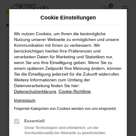
0
Zum
Hauptinhalt
Cookie Einstellungen
springen
Startseite
Fahrzeugangebote
Fahrzeugsuche
Wir nutzen Cookies, um Ihnen die bestmögliche
Nutzung unserer Webseite zu ermöglichen und unsere
Kommunikation mit Ihnen zu verbessern. Wir
berücksichtigen hierbei Ihre Präferenzen und
Fehler: Network Error
verarbeiten Daten für Marketing und Statistiken nur,
wenn Sie uns Ihre Einwilligung geben. Wenn Sie zu
Beim Laden ist ein Fehler aufgetreten.
einem späteren Zeitpunkt Ihre Meinung ändern, können
Hier sind ein paar Tipps, die dir helfen können:
Sie die Einwilligung jederzeit für die Zukunft widerrufen.
Weitere Informationen zum Umfang der
Überprüfe deine Firewall und deine
Datenverarbeitung finden Sie hier:
Internetverbindung.
Datenschutzerklärung
,
Cookie-Richtlinie
.
Laden andere Webseiten, zum Beispiel deine
Impressum
Suchmaschine?
Folgende Kategorien von Cookies werden von uns eingesetzt:
Prüfe deine Browsererweiterungen.
Manche Erweiterungen, wie Werbeblocker,
Essentiell
können das Laden bestimmter Seiten
Diese Technologien sind erforderlich, um die
verhindern. Funktioniert die Seite in einem
Kernfunktionalität der Webseite zu gewährleisten.