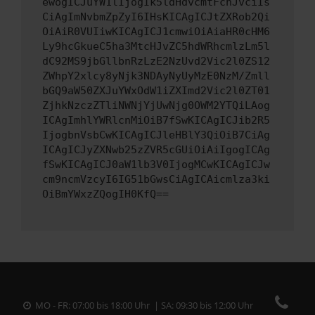
ewogICJuYW1lIjogIk5ldHdvcmtFcnJvciIs
CiAgImNvbmZpZyI6IHsKICAgICJtZXRob2Qi
OiAiR0VUIiwKICAgICJ1cmwiOiAiaHR0cHM6
Ly9hcGkueC5ha3MtcHJvZC5hdWRhcmlzLm5l
dC92MS9jbGllbnRzLzE2NzUvd2Vic2l0ZS12
ZWhpY2xlcy8yNjk3NDAyNyUyMzE0NzM/Zmll
bGQ9aW50ZXJuYWxOdW1iZXImd2Vic2l0ZT01
ZjhkNzczZTliNWNjYjUwNjg0OWM2YTQiLAog
ICAgImhlYWRlcnMiOiB7fSwKICAgICJib2R5
IjogbnVsbCwKICAgICJleHBlY3QiOiB7CiAg
ICAgICJyZXNwb25zZVR5cGUiOiAiIgogICAg
fSwKICAgICJ0aW1lb3V0IjogMCwKICAgICJw
cm9ncmVzcyI6IG51bGwsCiAgICAicmlza3ki
OiBmYWxzZQogIH0KfQ==
MO - FR: 07:00 bis 18:00 Uhr | SA: 09:30 bis 12:00 Uhr