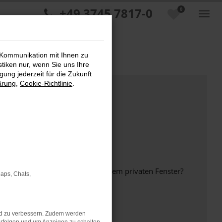
+49 3745 7817-0
0
 Kommunikation mit Ihnen zu
stiken nur, wenn Sie uns Ihre
ung jederzeit für die Zukunft
ärung
,
Cookie-Richtlinie
.
inem anderen Browser oder in einem privaten Fenster?
Maps, Chats,
nd zu verbessern. Zudem werden