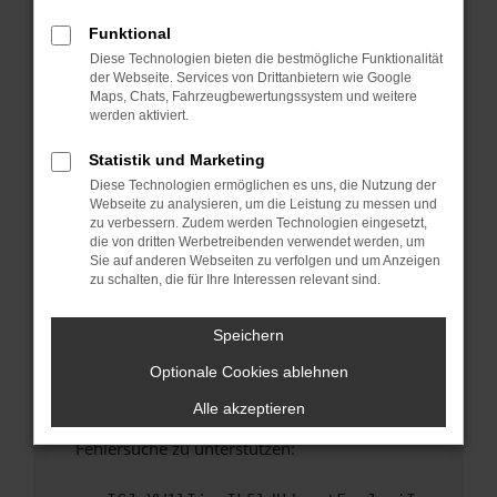
anderen Browser oder in einem privaten
Fenster?
Funktional
Diese Technologien bieten die bestmögliche Funktionalität
Starte dein Gerät neu.
der Webseite. Services von Drittanbietern wie Google
Das kann manchmal helfen, vorübergehende
Maps, Chats, Fahrzeugbewertungssystem und weitere
Probleme zu beheben.
werden aktiviert.
Stelle sicher, dass dein Browser und dein
Statistik und Marketing
Betriebssystem auf dem neuesten Stand
Diese Technologien ermöglichen es uns, die Nutzung der
sind.
Webseite zu analysieren, um die Leistung zu messen und
Veraltete Software birgt nicht nur ein
zu verbessern. Zudem werden Technologien eingesetzt,
Sicherheitsrisiko, sondern kann auch dazu
die von dritten Werbetreibenden verwendet werden, um
Sie auf anderen Webseiten zu verfolgen und um Anzeigen
führen, dass bestimmte Funktionen nicht mehr
zu schalten, die für Ihre Interessen relevant sind.
unterstützt werden.
Wende dich an den Webseitenbetreiber.
Speichern
Wenn du alle oben genannten Schritte versucht
Optionale Cookies ablehnen
hast, kontaktiere uns bitte. Wir werden
versuchen, das Problem zu beheben. Du kannst
Alle akzeptieren
uns diesen Text schicken, um uns bei der
Fehlersuche zu unterstützen: