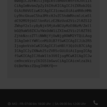
ewogICJuYW1lIjogIk5ldHdvcmtFcnJvciIs
CiAgImNvbmZpZyI6IHsKICAgICJtZXRob2Qi
OiAiR0VUIiwKICAgICJ1cmwiOiAiaHR0cHM6
Ly9hcGkueC5ha3MtcHJvZC5hdWRhcmlzLm5l
dC92MS9jbGllbnRzLzE2NzUvd2Vic2l0ZS12
ZWhpY2xlcy8yNjk5MjAxNCUyMzE0NzM/Zmll
bGQ9aW50ZXJuYWxOdW1iZXImd2Vic2l0ZT01
ZjhkNzczZTliNWNjYjUwNjg0OWM2YTQiLAog
ICAgImhlYWRlcnMiOiB7fSwKICAgICJib2R5
IjogbnVsbCwKICAgICJleHBlY3QiOiB7CiAg
ICAgICJyZXNwb25zZVR5cGUiOiAiIgogICAg
fSwKICAgICJ0aW1lb3V0IjogMCwKICAgICJw
cm9ncmVzcyI6IG51bGwsCiAgICAicmlza3ki
OiBmYWxzZQogIH0KfQ==
MO - FR: 07:00 bis 18:00 Uhr | SA: 09:30 bis 12:00 Uhr