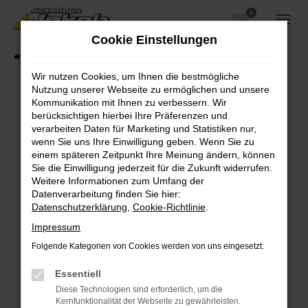
0
Zum
Hauptinhalt
Cookie Einstellungen
springen
Startseite
Fahrzeugangebote
Fahrzeugsuche
Wir nutzen Cookies, um Ihnen die bestmögliche
Nutzung unserer Webseite zu ermöglichen und unsere
Kommunikation mit Ihnen zu verbessern. Wir
berücksichtigen hierbei Ihre Präferenzen und
Fehler: Network Error
verarbeiten Daten für Marketing und Statistiken nur,
wenn Sie uns Ihre Einwilligung geben. Wenn Sie zu
Beim Laden ist ein Fehler aufgetreten.
einem späteren Zeitpunkt Ihre Meinung ändern, können
Hier sind ein paar Tipps, die dir helfen können:
Sie die Einwilligung jederzeit für die Zukunft widerrufen.
Weitere Informationen zum Umfang der
Überprüfe deine Firewall und deine
Datenverarbeitung finden Sie hier:
Internetverbindung.
Datenschutzerklärung
,
Cookie-Richtlinie
.
Laden andere Webseiten, zum Beispiel deine
Impressum
Suchmaschine?
Folgende Kategorien von Cookies werden von uns eingesetzt:
Prüfe deine Browsererweiterungen.
Manche Erweiterungen, wie Werbeblocker,
Essentiell
können das Laden bestimmter Seiten
Diese Technologien sind erforderlich, um die
verhindern. Funktioniert die Seite in einem
Kernfunktionalität der Webseite zu gewährleisten.