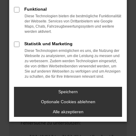
anderen Browser oder in einem privaten
Fenster?
Funktional
Diese Technologien bieten die bestmögliche Funktionalität
Starte dein Gerät neu.
der Webseite. Services von Drittanbietern wie Google
Das kann manchmal helfen, vorübergehende
Maps, Chats, Fahrzeugbewertungssystem und weitere
Probleme zu beheben.
werden aktiviert.
Stelle sicher, dass dein Browser und dein
Statistik und Marketing
Betriebssystem auf dem neuesten Stand
Diese Technologien ermöglichen es uns, die Nutzung der
sind.
Webseite zu analysieren, um die Leistung zu messen und
Veraltete Software birgt nicht nur ein
zu verbessern. Zudem werden Technologien eingesetzt,
Sicherheitsrisiko, sondern kann auch dazu
die von dritten Werbetreibenden verwendet werden, um
Sie auf anderen Webseiten zu verfolgen und um Anzeigen
führen, dass bestimmte Funktionen nicht mehr
zu schalten, die für Ihre Interessen relevant sind.
unterstützt werden.
Wende dich an den Webseitenbetreiber.
Speichern
Wenn du alle oben genannten Schritte versucht
Optionale Cookies ablehnen
hast, kontaktiere uns bitte. Wir werden
versuchen, das Problem zu beheben. Du kannst
Alle akzeptieren
uns diesen Text schicken, um uns bei der
Fehlersuche zu unterstützen: