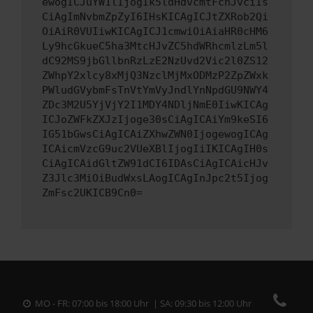
ewogICJuYW1lIjogIk5ldHdvcmtFcnJvciIs
CiAgImNvbmZpZyI6IHsKICAgICJtZXRob2Qi
OiAiR0VUIiwKICAgICJ1cmwiOiAiaHR0cHM6
Ly9hcGkueC5ha3MtcHJvZC5hdWRhcmlzLm5l
dC92MS9jbGllbnRzLzE2NzUvd2Vic2l0ZS12
ZWhpY2xlcy8xMjQ3NzclMjMxODMzP2ZpZWxk
PWludGVybmFsTnVtYmVyJndlYnNpdGU9NWY4
ZDc3M2U5YjVjY2I1MDY4NDljNmE0IiwKICAg
ICJoZWFkZXJzIjoge30sCiAgICAiYm9keSI6
IG51bGwsCiAgICAiZXhwZWN0IjogewogICAg
ICAicmVzcG9uc2VUeXBlIjogIiIKICAgIH0s
CiAgICAidGltZW91dCI6IDAsCiAgICAicHJv
Z3Jlc3MiOiBudWxsLAogICAgInJpc2t5Ijog
ZmFsc2UKICB9Cn0=
MO - FR: 07:00 bis 18:00 Uhr | SA: 09:30 bis 12:00 Uhr