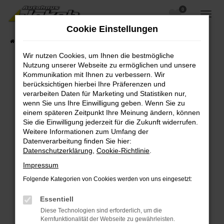
0
Zum
Hauptinhalt
Cookie Einstellungen
springen
Startseite
Fahrzeugangebote
Fahrzeugsuche
Wir nutzen Cookies, um Ihnen die bestmögliche
Nutzung unserer Webseite zu ermöglichen und unsere
Kommunikation mit Ihnen zu verbessern. Wir
berücksichtigen hierbei Ihre Präferenzen und
Fehler: Network Error
verarbeiten Daten für Marketing und Statistiken nur,
wenn Sie uns Ihre Einwilligung geben. Wenn Sie zu
Beim Laden ist ein Fehler aufgetreten.
einem späteren Zeitpunkt Ihre Meinung ändern, können
Hier sind ein paar Tipps, die dir helfen können:
Sie die Einwilligung jederzeit für die Zukunft widerrufen.
Weitere Informationen zum Umfang der
Überprüfe deine Firewall und deine
Datenverarbeitung finden Sie hier:
Internetverbindung.
Datenschutzerklärung
,
Cookie-Richtlinie
.
Laden andere Webseiten, zum Beispiel deine
Impressum
Suchmaschine?
Folgende Kategorien von Cookies werden von uns eingesetzt:
Prüfe deine Browsererweiterungen.
Manche Erweiterungen, wie Werbeblocker,
Essentiell
können das Laden bestimmter Seiten
Diese Technologien sind erforderlich, um die
verhindern. Funktioniert die Seite in einem
Kernfunktionalität der Webseite zu gewährleisten.