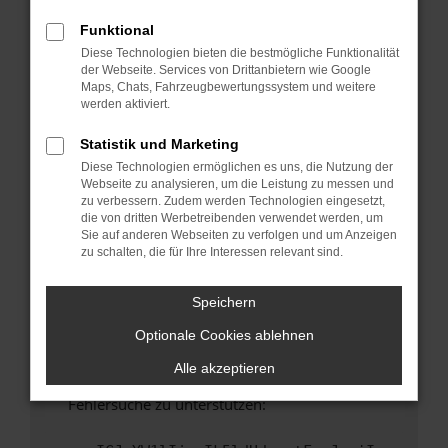
anderen Browser oder in einem privaten
Fenster?
Funktional
Diese Technologien bieten die bestmögliche Funktionalität
Starte dein Gerät neu.
der Webseite. Services von Drittanbietern wie Google
Das kann manchmal helfen, vorübergehende
Maps, Chats, Fahrzeugbewertungssystem und weitere
Probleme zu beheben.
werden aktiviert.
Stelle sicher, dass dein Browser und dein
Statistik und Marketing
Betriebssystem auf dem neuesten Stand
Diese Technologien ermöglichen es uns, die Nutzung der
sind.
Webseite zu analysieren, um die Leistung zu messen und
Veraltete Software birgt nicht nur ein
zu verbessern. Zudem werden Technologien eingesetzt,
Sicherheitsrisiko, sondern kann auch dazu
die von dritten Werbetreibenden verwendet werden, um
Sie auf anderen Webseiten zu verfolgen und um Anzeigen
führen, dass bestimmte Funktionen nicht mehr
zu schalten, die für Ihre Interessen relevant sind.
unterstützt werden.
Wende dich an den Webseitenbetreiber.
Speichern
Wenn du alle oben genannten Schritte versucht
Optionale Cookies ablehnen
hast, kontaktiere uns bitte. Wir werden
versuchen, das Problem zu beheben. Du kannst
Alle akzeptieren
uns diesen Text schicken, um uns bei der
Fehlersuche zu unterstützen: