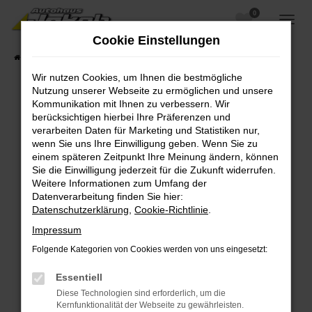
0
Zum
Hauptinhalt
Cookie Einstellungen
springen
Startseite
Fahrzeugangebote
Fahrzeugsuche
Wir nutzen Cookies, um Ihnen die bestmögliche
Nutzung unserer Webseite zu ermöglichen und unsere
Kommunikation mit Ihnen zu verbessern. Wir
berücksichtigen hierbei Ihre Präferenzen und
Fehler: Network Error
verarbeiten Daten für Marketing und Statistiken nur,
wenn Sie uns Ihre Einwilligung geben. Wenn Sie zu
Beim Laden ist ein Fehler aufgetreten.
einem späteren Zeitpunkt Ihre Meinung ändern, können
Hier sind ein paar Tipps, die dir helfen können:
Sie die Einwilligung jederzeit für die Zukunft widerrufen.
Weitere Informationen zum Umfang der
Überprüfe deine Firewall und deine
Datenverarbeitung finden Sie hier:
Internetverbindung.
Datenschutzerklärung
,
Cookie-Richtlinie
.
Laden andere Webseiten, zum Beispiel deine
Impressum
Suchmaschine?
Folgende Kategorien von Cookies werden von uns eingesetzt:
Prüfe deine Browsererweiterungen.
Manche Erweiterungen, wie Werbeblocker,
Essentiell
können das Laden bestimmter Seiten
Diese Technologien sind erforderlich, um die
verhindern. Funktioniert die Seite in einem
Kernfunktionalität der Webseite zu gewährleisten.