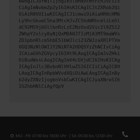
ewogICJuYW1lIjogIk5ldHdvcmtFcnJvciIs
CiAgImNvbmZpZyI6IHsKICAgICJtZXRob2Qi
OiAiR0VUIiwKICAgICJ1cmwiOiAiaHR0cHM6
Ly9hcGkueC5ha3MtcHJvZC5hdWRhcmlzLm5l
dC92MS9jbGllbnRzLzE2NzUvd2Vic2l0ZS12
ZWhpY2xlcy8yNjQxMDA0JTIzMjA1MT9maWVs
ZD1pbnRlcm5hbE51bWJlciZ3ZWJzaXRlPTVm
OGQ3NzNlOWI1Y2NiNTA2ODQ5YzZhNCIsCiAg
ICAiaGVhZGVycyI6IHt9LAogICAgImJvZHki
OiBudWxsLAogICAgImV4cGVjdCI6IHsKICAg
ICAgInJlc3BvbnNlVHlwZSI6ICIiCiAgICB9
LAogICAgInRpbWVvdXQiOiAwLAogICAgInBy
b2dyZXNzIjogbnVsbCwKICAgICJyaXNreSI6
IGZhbHNlCiAgfQp9
MO - FR: 07:00 bis 18:00 Uhr | SA: 09:30 bis 12:00 Uhr