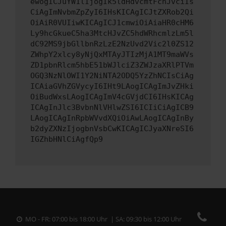
ewogICJuYW1lIjogIk5ldHdvcmtFcnJvciIs
CiAgImNvbmZpZyI6IHsKICAgICJtZXRob2Qi
OiAiR0VUIiwKICAgICJ1cmwiOiAiaHR0cHM6
Ly9hcGkueC5ha3MtcHJvZC5hdWRhcmlzLm5l
dC92MS9jbGllbnRzLzE2NzUvd2Vic2l0ZS12
ZWhpY2xlcy8yNjQxMTAyJTIzMjA1MT9maWVs
ZD1pbnRlcm5hbE51bWJlciZ3ZWJzaXRlPTVm
OGQ3NzNlOWI1Y2NiNTA2ODQ5YzZhNCIsCiAg
ICAiaGVhZGVycyI6IHt9LAogICAgImJvZHki
OiBudWxsLAogICAgImV4cGVjdCI6IHsKICAg
ICAgInJlc3BvbnNlVHlwZSI6ICIiCiAgICB9
LAogICAgInRpbWVvdXQiOiAwLAogICAgInBy
b2dyZXNzIjogbnVsbCwKICAgICJyaXNreSI6
IGZhbHNlCiAgfQp9
MO - FR: 07:00 bis 18:00 Uhr | SA: 09:30 bis 12:00 Uhr