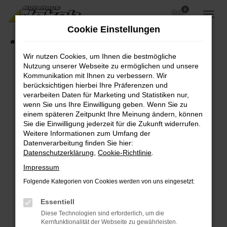
0
Zum
Hauptinhalt
Cookie Einstellungen
springen
Startseite
Fahrzeugangebote
Fahrzeugsuche
Wir nutzen Cookies, um Ihnen die bestmögliche
Nutzung unserer Webseite zu ermöglichen und unsere
Kommunikation mit Ihnen zu verbessern. Wir
berücksichtigen hierbei Ihre Präferenzen und
Fehler: Network Error
verarbeiten Daten für Marketing und Statistiken nur,
wenn Sie uns Ihre Einwilligung geben. Wenn Sie zu
Beim Laden ist ein Fehler aufgetreten.
einem späteren Zeitpunkt Ihre Meinung ändern, können
Hier sind ein paar Tipps, die dir helfen können:
Sie die Einwilligung jederzeit für die Zukunft widerrufen.
Weitere Informationen zum Umfang der
Überprüfe deine Firewall und deine
Datenverarbeitung finden Sie hier:
Internetverbindung.
Datenschutzerklärung
,
Cookie-Richtlinie
.
Laden andere Webseiten, zum Beispiel deine
Impressum
Suchmaschine?
Folgende Kategorien von Cookies werden von uns eingesetzt:
Prüfe deine Browsererweiterungen.
Manche Erweiterungen, wie Werbeblocker,
Essentiell
können das Laden bestimmter Seiten
Diese Technologien sind erforderlich, um die
verhindern. Funktioniert die Seite in einem
Kernfunktionalität der Webseite zu gewährleisten.