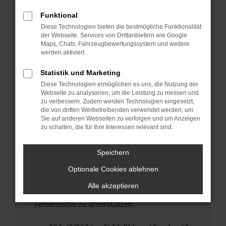
anderen Browser oder in einem privaten
Fenster?
Funktional
Diese Technologien bieten die bestmögliche Funktionalität
Starte dein Gerät neu.
der Webseite. Services von Drittanbietern wie Google
Das kann manchmal helfen, vorübergehende
Maps, Chats, Fahrzeugbewertungssystem und weitere
Probleme zu beheben.
werden aktiviert.
Stelle sicher, dass dein Browser und dein
Statistik und Marketing
Betriebssystem auf dem neuesten Stand
Diese Technologien ermöglichen es uns, die Nutzung der
sind.
Webseite zu analysieren, um die Leistung zu messen und
Veraltete Software birgt nicht nur ein
zu verbessern. Zudem werden Technologien eingesetzt,
Sicherheitsrisiko, sondern kann auch dazu
die von dritten Werbetreibenden verwendet werden, um
Sie auf anderen Webseiten zu verfolgen und um Anzeigen
führen, dass bestimmte Funktionen nicht mehr
zu schalten, die für Ihre Interessen relevant sind.
unterstützt werden.
Wende dich an den Webseitenbetreiber.
Speichern
Wenn du alle oben genannten Schritte versucht
Optionale Cookies ablehnen
hast, kontaktiere uns bitte. Wir werden
versuchen, das Problem zu beheben. Du kannst
Alle akzeptieren
uns diesen Text schicken, um uns bei der
Fehlersuche zu unterstützen: