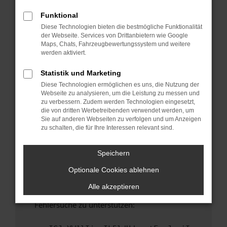
anderen Browser oder in einem privaten
Fenster?
Funktional
Diese Technologien bieten die bestmögliche Funktionalität
Starte dein Gerät neu.
der Webseite. Services von Drittanbietern wie Google
Das kann manchmal helfen, vorübergehende
Maps, Chats, Fahrzeugbewertungssystem und weitere
Probleme zu beheben.
werden aktiviert.
Stelle sicher, dass dein Browser und dein
Statistik und Marketing
Betriebssystem auf dem neuesten Stand
Diese Technologien ermöglichen es uns, die Nutzung der
sind.
Webseite zu analysieren, um die Leistung zu messen und
Veraltete Software birgt nicht nur ein
zu verbessern. Zudem werden Technologien eingesetzt,
Sicherheitsrisiko, sondern kann auch dazu
die von dritten Werbetreibenden verwendet werden, um
Sie auf anderen Webseiten zu verfolgen und um Anzeigen
führen, dass bestimmte Funktionen nicht mehr
zu schalten, die für Ihre Interessen relevant sind.
unterstützt werden.
Wende dich an den Webseitenbetreiber.
Speichern
Wenn du alle oben genannten Schritte versucht
Optionale Cookies ablehnen
hast, kontaktiere uns bitte. Wir werden
versuchen, das Problem zu beheben. Du kannst
Alle akzeptieren
uns diesen Text schicken, um uns bei der
Fehlersuche zu unterstützen: