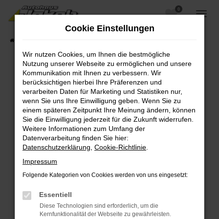
0
Zum
Hauptinhalt
Cookie Einstellungen
springen
Startseite
Fahrzeugangebote
Fahrzeugsuche
Wir nutzen Cookies, um Ihnen die bestmögliche
Nutzung unserer Webseite zu ermöglichen und unsere
Kommunikation mit Ihnen zu verbessern. Wir
berücksichtigen hierbei Ihre Präferenzen und
Fehler: Network Error
verarbeiten Daten für Marketing und Statistiken nur,
wenn Sie uns Ihre Einwilligung geben. Wenn Sie zu
Beim Laden ist ein Fehler aufgetreten.
einem späteren Zeitpunkt Ihre Meinung ändern, können
Hier sind ein paar Tipps, die dir helfen können:
Sie die Einwilligung jederzeit für die Zukunft widerrufen.
Weitere Informationen zum Umfang der
Überprüfe deine Firewall und deine
Datenverarbeitung finden Sie hier:
Internetverbindung.
Datenschutzerklärung
,
Cookie-Richtlinie
.
Laden andere Webseiten, zum Beispiel deine
Impressum
Suchmaschine?
Folgende Kategorien von Cookies werden von uns eingesetzt:
Prüfe deine Browsererweiterungen.
Manche Erweiterungen, wie Werbeblocker,
Essentiell
können das Laden bestimmter Seiten
Diese Technologien sind erforderlich, um die
verhindern. Funktioniert die Seite in einem
Kernfunktionalität der Webseite zu gewährleisten.