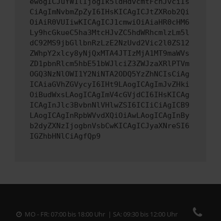
ewogICJuYW1lIjogIk5ldHdvcmtFcnJvciIs
CiAgImNvbmZpZyI6IHsKICAgICJtZXRob2Qi
OiAiR0VUIiwKICAgICJ1cmwiOiAiaHR0cHM6
Ly9hcGkueC5ha3MtcHJvZC5hdWRhcmlzLm5l
dC92MS9jbGllbnRzLzE2NzUvd2Vic2l0ZS12
ZWhpY2xlcy8yNjQxMTA4JTIzMjA1MT9maWVs
ZD1pbnRlcm5hbE51bWJlciZ3ZWJzaXRlPTVm
OGQ3NzNlOWI1Y2NiNTA2ODQ5YzZhNCIsCiAg
ICAiaGVhZGVycyI6IHt9LAogICAgImJvZHki
OiBudWxsLAogICAgImV4cGVjdCI6IHsKICAg
ICAgInJlc3BvbnNlVHlwZSI6ICIiCiAgICB9
LAogICAgInRpbWVvdXQiOiAwLAogICAgInBy
b2dyZXNzIjogbnVsbCwKICAgICJyaXNreSI6
IGZhbHNlCiAgfQp9
MO - FR: 07:00 bis 18:00 Uhr | SA: 09:30 bis 12:00 Uhr