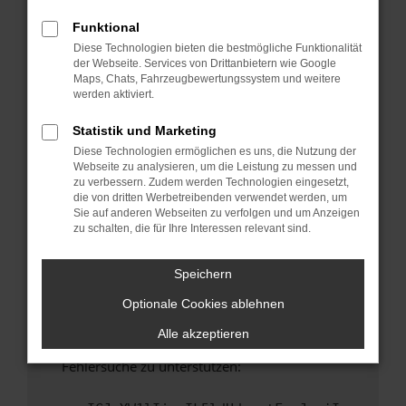
anderen Browser oder in einem privaten
Fenster?
Funktional
Diese Technologien bieten die bestmögliche Funktionalität
Starte dein Gerät neu.
der Webseite. Services von Drittanbietern wie Google
Das kann manchmal helfen, vorübergehende
Maps, Chats, Fahrzeugbewertungssystem und weitere
Probleme zu beheben.
werden aktiviert.
Stelle sicher, dass dein Browser und dein
Statistik und Marketing
Betriebssystem auf dem neuesten Stand
Diese Technologien ermöglichen es uns, die Nutzung der
sind.
Webseite zu analysieren, um die Leistung zu messen und
Veraltete Software birgt nicht nur ein
zu verbessern. Zudem werden Technologien eingesetzt,
Sicherheitsrisiko, sondern kann auch dazu
die von dritten Werbetreibenden verwendet werden, um
Sie auf anderen Webseiten zu verfolgen und um Anzeigen
führen, dass bestimmte Funktionen nicht mehr
zu schalten, die für Ihre Interessen relevant sind.
unterstützt werden.
Wende dich an den Webseitenbetreiber.
Speichern
Wenn du alle oben genannten Schritte versucht
Optionale Cookies ablehnen
hast, kontaktiere uns bitte. Wir werden
versuchen, das Problem zu beheben. Du kannst
Alle akzeptieren
uns diesen Text schicken, um uns bei der
Fehlersuche zu unterstützen: