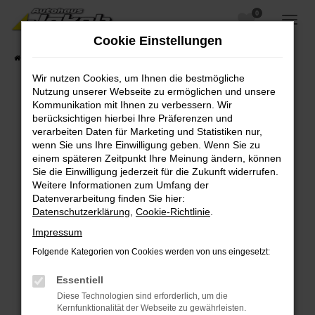
0
Zum
Hauptinhalt
Cookie Einstellungen
springen
Startseite
Fahrzeugangebote
Fahrzeugsuche
Wir nutzen Cookies, um Ihnen die bestmögliche
Nutzung unserer Webseite zu ermöglichen und unsere
Kommunikation mit Ihnen zu verbessern. Wir
berücksichtigen hierbei Ihre Präferenzen und
Fehler: Network Error
verarbeiten Daten für Marketing und Statistiken nur,
wenn Sie uns Ihre Einwilligung geben. Wenn Sie zu
Beim Laden ist ein Fehler aufgetreten.
einem späteren Zeitpunkt Ihre Meinung ändern, können
Hier sind ein paar Tipps, die dir helfen können:
Sie die Einwilligung jederzeit für die Zukunft widerrufen.
Weitere Informationen zum Umfang der
Überprüfe deine Firewall und deine
Datenverarbeitung finden Sie hier:
Internetverbindung.
Datenschutzerklärung
,
Cookie-Richtlinie
.
Laden andere Webseiten, zum Beispiel deine
Impressum
Suchmaschine?
Folgende Kategorien von Cookies werden von uns eingesetzt:
Prüfe deine Browsererweiterungen.
Manche Erweiterungen, wie Werbeblocker,
Essentiell
können das Laden bestimmter Seiten
Diese Technologien sind erforderlich, um die
verhindern. Funktioniert die Seite in einem
Kernfunktionalität der Webseite zu gewährleisten.