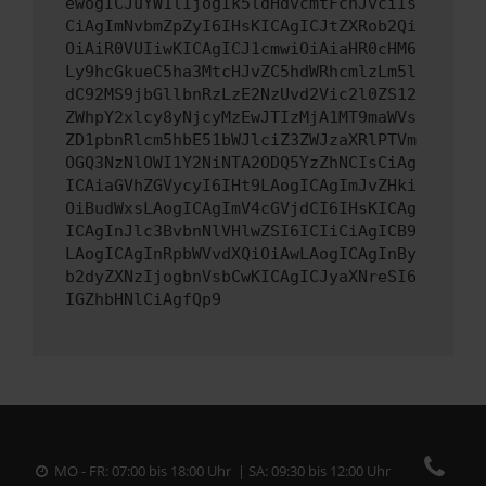
ewogICJuYW1lIjogIk5ldHdvcmtFcnJvciIs
CiAgImNvbmZpZyI6IHsKICAgICJtZXRob2Qi
OiAiR0VUIiwKICAgICJ1cmwiOiAiaHR0cHM6
Ly9hcGkueC5ha3MtcHJvZC5hdWRhcmlzLm5l
dC92MS9jbGllbnRzLzE2NzUvd2Vic2l0ZS12
ZWhpY2xlcy8yNjcyMzEwJTIzMjA1MT9maWVs
ZD1pbnRlcm5hbE51bWJlciZ3ZWJzaXRlPTVm
OGQ3NzNlOWI1Y2NiNTA2ODQ5YzZhNCIsCiAg
ICAiaGVhZGVycyI6IHt9LAogICAgImJvZHki
OiBudWxsLAogICAgImV4cGVjdCI6IHsKICAg
ICAgInJlc3BvbnNlVHlwZSI6ICIiCiAgICB9
LAogICAgInRpbWVvdXQiOiAwLAogICAgInBy
b2dyZXNzIjogbnVsbCwKICAgICJyaXNreSI6
IGZhbHNlCiAgfQp9
MO - FR: 07:00 bis 18:00 Uhr | SA: 09:30 bis 12:00 Uhr