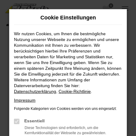
0
Zum
Hauptinhalt
Cookie Einstellungen
springen
Startseite
Fahrzeugangebote
Fahrzeugsuche
Wir nutzen Cookies, um Ihnen die bestmögliche
Nutzung unserer Webseite zu ermöglichen und unsere
Kommunikation mit Ihnen zu verbessern. Wir
berücksichtigen hierbei Ihre Präferenzen und
Fehler: Network Error
verarbeiten Daten für Marketing und Statistiken nur,
wenn Sie uns Ihre Einwilligung geben. Wenn Sie zu
Beim Laden ist ein Fehler aufgetreten.
einem späteren Zeitpunkt Ihre Meinung ändern, können
Hier sind ein paar Tipps, die dir helfen können:
Sie die Einwilligung jederzeit für die Zukunft widerrufen.
Weitere Informationen zum Umfang der
Überprüfe deine Firewall und deine
Datenverarbeitung finden Sie hier:
Internetverbindung.
Datenschutzerklärung
,
Cookie-Richtlinie
.
Laden andere Webseiten, zum Beispiel deine
Impressum
Suchmaschine?
Folgende Kategorien von Cookies werden von uns eingesetzt:
Prüfe deine Browsererweiterungen.
Manche Erweiterungen, wie Werbeblocker,
Essentiell
können das Laden bestimmter Seiten
Diese Technologien sind erforderlich, um die
verhindern. Funktioniert die Seite in einem
Kernfunktionalität der Webseite zu gewährleisten.