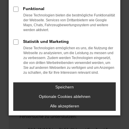
anderen Browser oder in einem privaten
Fenster?
Funktional
Diese Technologien bieten die bestmögliche Funktionalität
Starte dein Gerät neu.
der Webseite. Services von Drittanbietern wie Google
Das kann manchmal helfen, vorübergehende
Maps, Chats, Fahrzeugbewertungssystem und weitere
Probleme zu beheben.
werden aktiviert.
Stelle sicher, dass dein Browser und dein
Statistik und Marketing
Betriebssystem auf dem neuesten Stand
Diese Technologien ermöglichen es uns, die Nutzung der
sind.
Webseite zu analysieren, um die Leistung zu messen und
Veraltete Software birgt nicht nur ein
zu verbessern. Zudem werden Technologien eingesetzt,
Sicherheitsrisiko, sondern kann auch dazu
die von dritten Werbetreibenden verwendet werden, um
Sie auf anderen Webseiten zu verfolgen und um Anzeigen
führen, dass bestimmte Funktionen nicht mehr
zu schalten, die für Ihre Interessen relevant sind.
unterstützt werden.
Wende dich an den Webseitenbetreiber.
Speichern
Wenn du alle oben genannten Schritte versucht
Optionale Cookies ablehnen
hast, kontaktiere uns bitte. Wir werden
versuchen, das Problem zu beheben. Du kannst
Alle akzeptieren
uns diesen Text schicken, um uns bei der
Fehlersuche zu unterstützen: