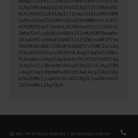
ewogICJuYW1lIjogIk5ldHdvcmtFcnJvciIs
CiAgImNvbmZpZyI6IHsKICAgICJtZXRob2Qi
OiAiR0VUIiwKICAgICJ1cmwiOiAiaHR0cHM6
Ly9hcGkueC5ha3MtcHJvZC5hdWRhcmlzLm5l
dC92MS9jbGllbnRzLzE2NzUvd2Vic2l0ZS12
ZWhpY2xlcy8yNjUxODAxJTIzMjA1MT9maWVs
ZD1pbnRlcm5hbE51bWJlciZ3ZWJzaXRlPTVm
OGQ3NzNlOWI1Y2NiNTA2ODQ5YzZhNCIsCiAg
ICAiaGVhZGVycyI6IHt9LAogICAgImJvZHki
OiBudWxsLAogICAgImV4cGVjdCI6IHsKICAg
ICAgInJlc3BvbnNlVHlwZSI6ICIiCiAgICB9
LAogICAgInRpbWVvdXQiOiAwLAogICAgInBy
b2dyZXNzIjogbnVsbCwKICAgICJyaXNreSI6
IGZhbHNlCiAgfQp9
MO - FR: 07:00 bis 18:00 Uhr | SA: 09:30 bis 12:00 Uhr