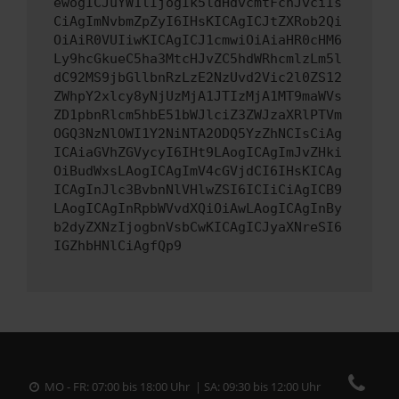
ewogICJuYW1lIjogIk5ldHdvcmtFcnJvciIs
CiAgImNvbmZpZyI6IHsKICAgICJtZXRob2Qi
OiAiR0VUIiwKICAgICJ1cmwiOiAiaHR0cHM6
Ly9hcGkueC5ha3MtcHJvZC5hdWRhcmlzLm5l
dC92MS9jbGllbnRzLzE2NzUvd2Vic2l0ZS12
ZWhpY2xlcy8yNjUzMjA1JTIzMjA1MT9maWVs
ZD1pbnRlcm5hbE51bWJlciZ3ZWJzaXRlPTVm
OGQ3NzNlOWI1Y2NiNTA2ODQ5YzZhNCIsCiAg
ICAiaGVhZGVycyI6IHt9LAogICAgImJvZHki
OiBudWxsLAogICAgImV4cGVjdCI6IHsKICAg
ICAgInJlc3BvbnNlVHlwZSI6ICIiCiAgICB9
LAogICAgInRpbWVvdXQiOiAwLAogICAgInBy
b2dyZXNzIjogbnVsbCwKICAgICJyaXNreSI6
IGZhbHNlCiAgfQp9
MO - FR: 07:00 bis 18:00 Uhr | SA: 09:30 bis 12:00 Uhr