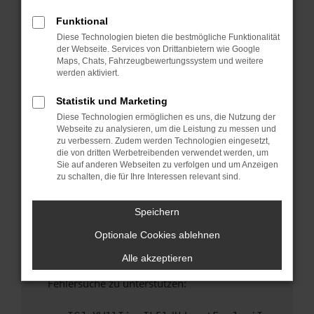
anderen Browser oder in einem privaten
Fenster?
Funktional
Diese Technologien bieten die bestmögliche Funktionalität
Starte dein Gerät neu.
der Webseite. Services von Drittanbietern wie Google
Das kann manchmal helfen, vorübergehende
Maps, Chats, Fahrzeugbewertungssystem und weitere
Probleme zu beheben.
werden aktiviert.
Stelle sicher, dass dein Browser und dein
Statistik und Marketing
Betriebssystem auf dem neuesten Stand
Diese Technologien ermöglichen es uns, die Nutzung der
sind.
Webseite zu analysieren, um die Leistung zu messen und
Veraltete Software birgt nicht nur ein
zu verbessern. Zudem werden Technologien eingesetzt,
Sicherheitsrisiko, sondern kann auch dazu
die von dritten Werbetreibenden verwendet werden, um
Sie auf anderen Webseiten zu verfolgen und um Anzeigen
führen, dass bestimmte Funktionen nicht mehr
zu schalten, die für Ihre Interessen relevant sind.
unterstützt werden.
Wende dich an den Webseitenbetreiber.
Speichern
Wenn du alle oben genannten Schritte versucht
Optionale Cookies ablehnen
hast, kontaktiere uns bitte. Wir werden
versuchen, das Problem zu beheben. Du kannst
Alle akzeptieren
uns diesen Text schicken, um uns bei der
Fehlersuche zu unterstützen: