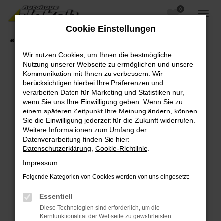
0
Zum
Hauptinhalt
Cookie Einstellungen
springen
Startseite
Fahrzeugangebote
Fahrzeugsuche
Wir nutzen Cookies, um Ihnen die bestmögliche
Nutzung unserer Webseite zu ermöglichen und unsere
Kommunikation mit Ihnen zu verbessern. Wir
berücksichtigen hierbei Ihre Präferenzen und
Fehler: Network Error
verarbeiten Daten für Marketing und Statistiken nur,
wenn Sie uns Ihre Einwilligung geben. Wenn Sie zu
Beim Laden ist ein Fehler aufgetreten.
einem späteren Zeitpunkt Ihre Meinung ändern, können
Hier sind ein paar Tipps, die dir helfen können:
Sie die Einwilligung jederzeit für die Zukunft widerrufen.
Weitere Informationen zum Umfang der
Überprüfe deine Firewall und deine
Datenverarbeitung finden Sie hier:
Internetverbindung.
Datenschutzerklärung
,
Cookie-Richtlinie
.
Laden andere Webseiten, zum Beispiel deine
Impressum
Suchmaschine?
Folgende Kategorien von Cookies werden von uns eingesetzt:
Prüfe deine Browsererweiterungen.
Manche Erweiterungen, wie Werbeblocker,
Essentiell
können das Laden bestimmter Seiten
Diese Technologien sind erforderlich, um die
verhindern. Funktioniert die Seite in einem
Kernfunktionalität der Webseite zu gewährleisten.