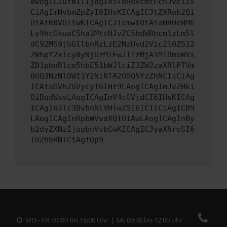
ewogICJuYW1lIjogIk5ldHdvcmtFcnJvciIs
CiAgImNvbmZpZyI6IHsKICAgICJtZXRob2Qi
OiAiR0VUIiwKICAgICJ1cmwiOiAiaHR0cHM6
Ly9hcGkueC5ha3MtcHJvZC5hdWRhcmlzLm5l
dC92MS9jbGllbnRzLzE2NzUvd2Vic2l0ZS12
ZWhpY2xlcy8yNjUzMTEwJTIzMjA1MT9maWVs
ZD1pbnRlcm5hbE51bWJlciZ3ZWJzaXRlPTVm
OGQ3NzNlOWI1Y2NiNTA2ODQ5YzZhNCIsCiAg
ICAiaGVhZGVycyI6IHt9LAogICAgImJvZHki
OiBudWxsLAogICAgImV4cGVjdCI6IHsKICAg
ICAgInJlc3BvbnNlVHlwZSI6ICIiCiAgICB9
LAogICAgInRpbWVvdXQiOiAwLAogICAgInBy
b2dyZXNzIjogbnVsbCwKICAgICJyaXNreSI6
IGZhbHNlCiAgfQp9
MO - FR: 07:00 bis 18:00 Uhr | SA: 09:30 bis 12:00 Uhr