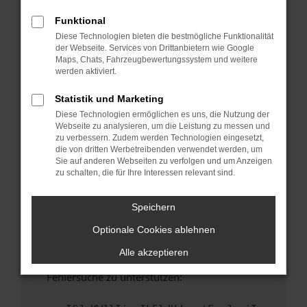
anderen Browser oder in einem privaten
Fenster?
Funktional
Diese Technologien bieten die bestmögliche Funktionalität
Starte dein Gerät neu.
der Webseite. Services von Drittanbietern wie Google
Das kann manchmal helfen, vorübergehende
Maps, Chats, Fahrzeugbewertungssystem und weitere
Probleme zu beheben.
werden aktiviert.
Stelle sicher, dass dein Browser und dein
Statistik und Marketing
Betriebssystem auf dem neuesten Stand
Diese Technologien ermöglichen es uns, die Nutzung der
sind.
Webseite zu analysieren, um die Leistung zu messen und
Veraltete Software birgt nicht nur ein
zu verbessern. Zudem werden Technologien eingesetzt,
Sicherheitsrisiko, sondern kann auch dazu
die von dritten Werbetreibenden verwendet werden, um
Sie auf anderen Webseiten zu verfolgen und um Anzeigen
führen, dass bestimmte Funktionen nicht mehr
zu schalten, die für Ihre Interessen relevant sind.
unterstützt werden.
Wende dich an den Webseitenbetreiber.
Speichern
Wenn du alle oben genannten Schritte versucht
Optionale Cookies ablehnen
hast, kontaktiere uns bitte. Wir werden
versuchen, das Problem zu beheben. Du kannst
Alle akzeptieren
uns diesen Text schicken, um uns bei der
Fehlersuche zu unterstützen: