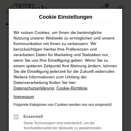
0
Zum
Hauptinhalt
Cookie Einstellungen
springen
Startseite
Fahrzeugangebote
Fahrzeugsuche
Wir nutzen Cookies, um Ihnen die bestmögliche
Nutzung unserer Webseite zu ermöglichen und unsere
Kommunikation mit Ihnen zu verbessern. Wir
berücksichtigen hierbei Ihre Präferenzen und
Fehler: Network Error
verarbeiten Daten für Marketing und Statistiken nur,
wenn Sie uns Ihre Einwilligung geben. Wenn Sie zu
Beim Laden ist ein Fehler aufgetreten.
einem späteren Zeitpunkt Ihre Meinung ändern, können
Hier sind ein paar Tipps, die dir helfen können:
Sie die Einwilligung jederzeit für die Zukunft widerrufen.
Weitere Informationen zum Umfang der
Überprüfe deine Firewall und deine
Datenverarbeitung finden Sie hier:
Internetverbindung.
Datenschutzerklärung
,
Cookie-Richtlinie
.
Laden andere Webseiten, zum Beispiel deine
Impressum
Suchmaschine?
Folgende Kategorien von Cookies werden von uns eingesetzt:
Prüfe deine Browsererweiterungen.
Manche Erweiterungen, wie Werbeblocker,
Essentiell
können das Laden bestimmter Seiten
Diese Technologien sind erforderlich, um die
verhindern. Funktioniert die Seite in einem
Kernfunktionalität der Webseite zu gewährleisten.