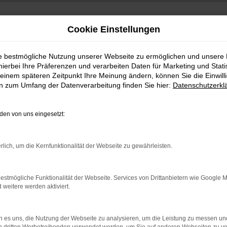
Cookie Einstellungen
ie bestmögliche Nutzung unserer Webseite zu ermöglichen und unsere
hierbei Ihre Präferenzen und verarbeiten Daten für Marketing und Stati
einem späteren Zeitpunkt Ihre Meinung ändern, können Sie die Einwillig
en zum Umfang der Datenverarbeitung finden Sie hier:
Datenschutzerkl
en von uns eingesetzt:
indung.
rlich, um die Kernfunktionalität der Webseite zu gewährleisten.
hine?
aden bestimmter Seiten verhindern. Funktioniert die Seite in e
estmögliche Funktionalität der Webseite. Services von Drittanbietern wie Google 
eitere werden aktiviert.
 zu beheben.
bssystem auf dem neuesten Stand sind.
 es uns, die Nutzung der Webseite zu analysieren, um die Leistung zu messen u