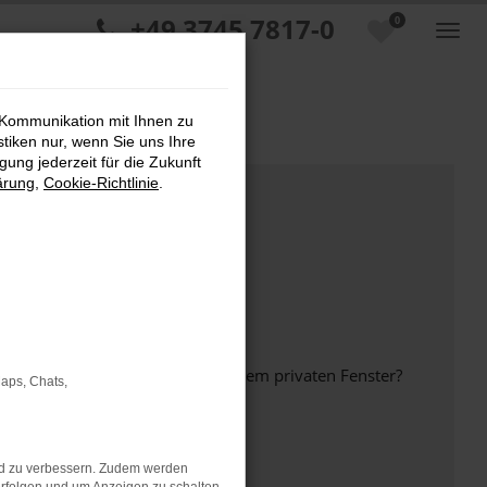
+49 3745 7817-0
0
 Kommunikation mit Ihnen zu
stiken nur, wenn Sie uns Ihre
ung jederzeit für die Zukunft
ärung
,
Cookie-Richtlinie
.
inem anderen Browser oder in einem privaten Fenster?
Maps, Chats,
nd zu verbessern. Zudem werden