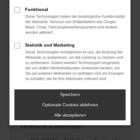
anderen Browser oder in einem privaten
Fenster?
Funktional
Diese Technologien bieten die bestmögliche Funktionalität
Starte dein Gerät neu.
der Webseite. Services von Drittanbietern wie Google
Das kann manchmal helfen, vorübergehende
Maps, Chats, Fahrzeugbewertungssystem und weitere
Probleme zu beheben.
werden aktiviert.
Stelle sicher, dass dein Browser und dein
Statistik und Marketing
Betriebssystem auf dem neuesten Stand
Diese Technologien ermöglichen es uns, die Nutzung der
sind.
Webseite zu analysieren, um die Leistung zu messen und
Veraltete Software birgt nicht nur ein
zu verbessern. Zudem werden Technologien eingesetzt,
Sicherheitsrisiko, sondern kann auch dazu
die von dritten Werbetreibenden verwendet werden, um
Sie auf anderen Webseiten zu verfolgen und um Anzeigen
führen, dass bestimmte Funktionen nicht mehr
zu schalten, die für Ihre Interessen relevant sind.
unterstützt werden.
Wende dich an den Webseitenbetreiber.
Speichern
Wenn du alle oben genannten Schritte versucht
Optionale Cookies ablehnen
hast, kontaktiere uns bitte. Wir werden
versuchen, das Problem zu beheben. Du kannst
Alle akzeptieren
uns diesen Text schicken, um uns bei der
Fehlersuche zu unterstützen: