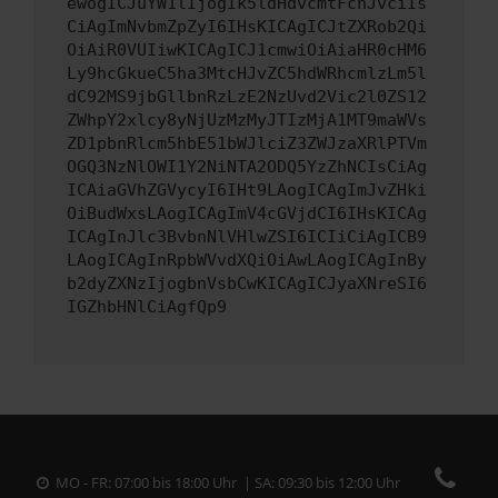
ewogICJuYW1lIjogIk5ldHdvcmtFcnJvciIs
CiAgImNvbmZpZyI6IHsKICAgICJtZXRob2Qi
OiAiR0VUIiwKICAgICJ1cmwiOiAiaHR0cHM6
Ly9hcGkueC5ha3MtcHJvZC5hdWRhcmlzLm5l
dC92MS9jbGllbnRzLzE2NzUvd2Vic2l0ZS12
ZWhpY2xlcy8yNjUzMzMyJTIzMjA1MT9maWVs
ZD1pbnRlcm5hbE51bWJlciZ3ZWJzaXRlPTVm
OGQ3NzNlOWI1Y2NiNTA2ODQ5YzZhNCIsCiAg
ICAiaGVhZGVycyI6IHt9LAogICAgImJvZHki
OiBudWxsLAogICAgImV4cGVjdCI6IHsKICAg
ICAgInJlc3BvbnNlVHlwZSI6ICIiCiAgICB9
LAogICAgInRpbWVvdXQiOiAwLAogICAgInBy
b2dyZXNzIjogbnVsbCwKICAgICJyaXNreSI6
IGZhbHNlCiAgfQp9
MO - FR: 07:00 bis 18:00 Uhr | SA: 09:30 bis 12:00 Uhr