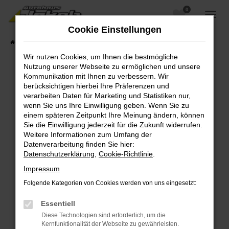
0
Zum
Hauptinhalt
Cookie Einstellungen
springen
Startseite
Fahrzeugangebote
Fahrzeugsuche
Wir nutzen Cookies, um Ihnen die bestmögliche
Nutzung unserer Webseite zu ermöglichen und unsere
Kommunikation mit Ihnen zu verbessern. Wir
berücksichtigen hierbei Ihre Präferenzen und
Fehler: Network Error
verarbeiten Daten für Marketing und Statistiken nur,
wenn Sie uns Ihre Einwilligung geben. Wenn Sie zu
Beim Laden ist ein Fehler aufgetreten.
einem späteren Zeitpunkt Ihre Meinung ändern, können
Hier sind ein paar Tipps, die dir helfen können:
Sie die Einwilligung jederzeit für die Zukunft widerrufen.
Weitere Informationen zum Umfang der
Überprüfe deine Firewall und deine
Datenverarbeitung finden Sie hier:
Internetverbindung.
Datenschutzerklärung
,
Cookie-Richtlinie
.
Laden andere Webseiten, zum Beispiel deine
Impressum
Suchmaschine?
Folgende Kategorien von Cookies werden von uns eingesetzt:
Prüfe deine Browsererweiterungen.
Manche Erweiterungen, wie Werbeblocker,
Essentiell
können das Laden bestimmter Seiten
Diese Technologien sind erforderlich, um die
verhindern. Funktioniert die Seite in einem
Kernfunktionalität der Webseite zu gewährleisten.