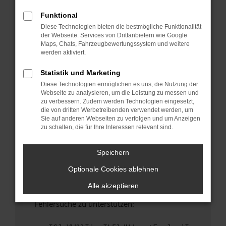
anderen Browser oder in einem privaten
Fenster?
Funktional
Diese Technologien bieten die bestmögliche Funktionalität
Starte dein Gerät neu.
der Webseite. Services von Drittanbietern wie Google
Das kann manchmal helfen, vorübergehende
Maps, Chats, Fahrzeugbewertungssystem und weitere
Probleme zu beheben.
werden aktiviert.
Stelle sicher, dass dein Browser und dein
Statistik und Marketing
Betriebssystem auf dem neuesten Stand
Diese Technologien ermöglichen es uns, die Nutzung der
sind.
Webseite zu analysieren, um die Leistung zu messen und
Veraltete Software birgt nicht nur ein
zu verbessern. Zudem werden Technologien eingesetzt,
Sicherheitsrisiko, sondern kann auch dazu
die von dritten Werbetreibenden verwendet werden, um
Sie auf anderen Webseiten zu verfolgen und um Anzeigen
führen, dass bestimmte Funktionen nicht mehr
zu schalten, die für Ihre Interessen relevant sind.
unterstützt werden.
Wende dich an den Webseitenbetreiber.
Speichern
Wenn du alle oben genannten Schritte versucht
Optionale Cookies ablehnen
hast, kontaktiere uns bitte. Wir werden
versuchen, das Problem zu beheben. Du kannst
Alle akzeptieren
uns diesen Text schicken, um uns bei der
Fehlersuche zu unterstützen: