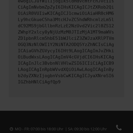
ewogICJuYW1lIjogIk5ldHdvcmtFcnJvciIs
CiAgImNvbmZpZyI6IHsKICAgICJtZXRob2Qi
OiAiR0VUIiwKICAgICJ1cmwiOiAiaHR0cHM6
Ly9hcGkueC5ha3MtcHJvZC5hdWRhcmlzLm5l
dC92MS9jbGllbnRzLzE2NzUvd2Vic2l0ZS12
ZWhpY2xlcy8yNjUzMzM0JTIzMjA1MT9maWVs
ZD1pbnRlcm5hbE51bWJlciZ3ZWJzaXRlPTVm
OGQ3NzNlOWI1Y2NiNTA2ODQ5YzZhNCIsCiAg
ICAiaGVhZGVycyI6IHt9LAogICAgImJvZHki
OiBudWxsLAogICAgImV4cGVjdCI6IHsKICAg
ICAgInJlc3BvbnNlVHlwZSI6ICIiCiAgICB9
LAogICAgInRpbWVvdXQiOiAwLAogICAgInBy
b2dyZXNzIjogbnVsbCwKICAgICJyaXNreSI6
IGZhbHNlCiAgfQp9
MO - FR: 07:00 bis 18:00 Uhr | SA: 09:30 bis 12:00 Uhr