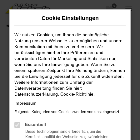
0
Zum
Hauptinhalt
Cookie Einstellungen
springen
Startseite
Fahrzeugangebote
Fahrzeugsuche
Wir nutzen Cookies, um Ihnen die bestmögliche
Nutzung unserer Webseite zu ermöglichen und unsere
Kommunikation mit Ihnen zu verbessern. Wir
berücksichtigen hierbei Ihre Präferenzen und
Fehler: Network Error
verarbeiten Daten für Marketing und Statistiken nur,
wenn Sie uns Ihre Einwilligung geben. Wenn Sie zu
Beim Laden ist ein Fehler aufgetreten.
einem späteren Zeitpunkt Ihre Meinung ändern, können
Hier sind ein paar Tipps, die dir helfen können:
Sie die Einwilligung jederzeit für die Zukunft widerrufen.
Weitere Informationen zum Umfang der
Überprüfe deine Firewall und deine
Datenverarbeitung finden Sie hier:
Internetverbindung.
Datenschutzerklärung
,
Cookie-Richtlinie
.
Laden andere Webseiten, zum Beispiel deine
Impressum
Suchmaschine?
Folgende Kategorien von Cookies werden von uns eingesetzt:
Prüfe deine Browsererweiterungen.
Manche Erweiterungen, wie Werbeblocker,
Essentiell
können das Laden bestimmter Seiten
Diese Technologien sind erforderlich, um die
verhindern. Funktioniert die Seite in einem
Kernfunktionalität der Webseite zu gewährleisten.