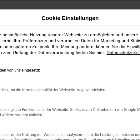
Cookie Einstellungen
ie bestmögliche Nutzung unserer Webseite zu ermöglichen und unsere
hierbei Ihre Präferenzen und verarbeiten Daten für Marketing und Stati
einem späteren Zeitpunkt Ihre Meinung ändern, können Sie die Einwillig
en zum Umfang der Datenverarbeitung finden Sie hier:
Datenschutzerkl
en von uns eingesetzt:
indung.
rlich, um die Kernfunktionalität der Webseite zu gewährleisten.
hine?
aden bestimmter Seiten verhindern. Funktioniert die Seite in e
estmögliche Funktionalität der Webseite. Services von Drittanbietern wie Google 
eitere werden aktiviert.
 zu beheben.
bssystem auf dem neuesten Stand sind.
 es uns, die Nutzung der Webseite zu analysieren, um die Leistung zu messen u