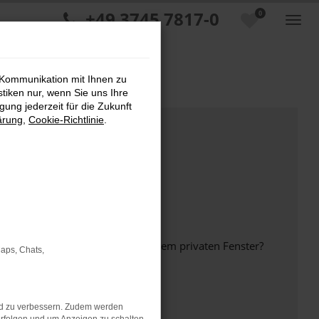
+49 3745 7817-0
0
 Kommunikation mit Ihnen zu
stiken nur, wenn Sie uns Ihre
ung jederzeit für die Zukunft
ärung
,
Cookie-Richtlinie
.
inem anderen Browser oder in einem privaten Fenster?
Maps, Chats,
nd zu verbessern. Zudem werden