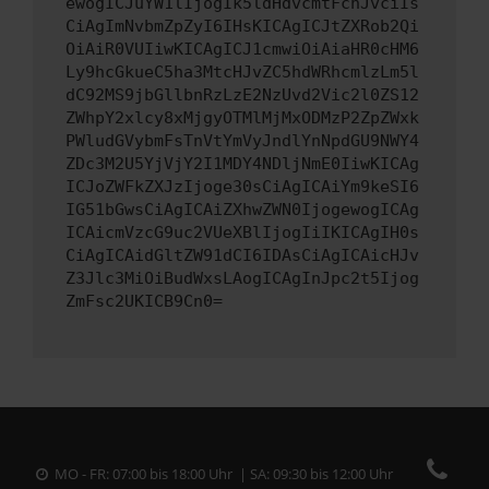
ewogICJuYW1lIjogIk5ldHdvcmtFcnJvciIs
CiAgImNvbmZpZyI6IHsKICAgICJtZXRob2Qi
OiAiR0VUIiwKICAgICJ1cmwiOiAiaHR0cHM6
Ly9hcGkueC5ha3MtcHJvZC5hdWRhcmlzLm5l
dC92MS9jbGllbnRzLzE2NzUvd2Vic2l0ZS12
ZWhpY2xlcy8xMjgyOTMlMjMxODMzP2ZpZWxk
PWludGVybmFsTnVtYmVyJndlYnNpdGU9NWY4
ZDc3M2U5YjVjY2I1MDY4NDljNmE0IiwKICAg
ICJoZWFkZXJzIjoge30sCiAgICAiYm9keSI6
IG51bGwsCiAgICAiZXhwZWN0IjogewogICAg
ICAicmVzcG9uc2VUeXBlIjogIiIKICAgIH0s
CiAgICAidGltZW91dCI6IDAsCiAgICAicHJv
Z3Jlc3MiOiBudWxsLAogICAgInJpc2t5Ijog
ZmFsc2UKICB9Cn0=
MO - FR: 07:00 bis 18:00 Uhr | SA: 09:30 bis 12:00 Uhr