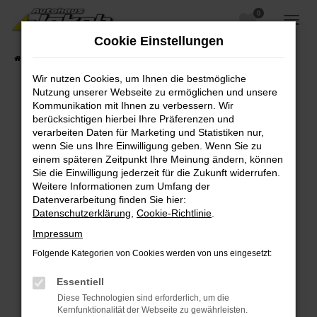
0
Zum
Hauptinhalt
Cookie Einstellungen
springen
Startseite
Fahrzeugangebote
Fahrzeugsuche
Wir nutzen Cookies, um Ihnen die bestmögliche
Nutzung unserer Webseite zu ermöglichen und unsere
Kommunikation mit Ihnen zu verbessern. Wir
berücksichtigen hierbei Ihre Präferenzen und
Fehler: Network Error
verarbeiten Daten für Marketing und Statistiken nur,
wenn Sie uns Ihre Einwilligung geben. Wenn Sie zu
Beim Laden ist ein Fehler aufgetreten.
einem späteren Zeitpunkt Ihre Meinung ändern, können
Hier sind ein paar Tipps, die dir helfen können:
Sie die Einwilligung jederzeit für die Zukunft widerrufen.
Weitere Informationen zum Umfang der
Überprüfe deine Firewall und deine
Datenverarbeitung finden Sie hier:
Internetverbindung.
Datenschutzerklärung
,
Cookie-Richtlinie
.
Laden andere Webseiten, zum Beispiel deine
Impressum
Suchmaschine?
Folgende Kategorien von Cookies werden von uns eingesetzt:
Prüfe deine Browsererweiterungen.
Manche Erweiterungen, wie Werbeblocker,
Essentiell
können das Laden bestimmter Seiten
Diese Technologien sind erforderlich, um die
verhindern. Funktioniert die Seite in einem
Kernfunktionalität der Webseite zu gewährleisten.