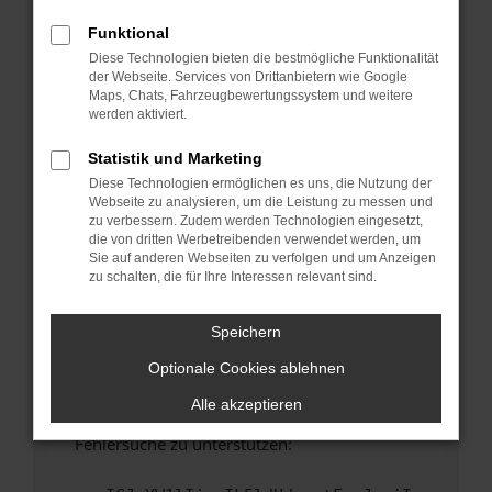
anderen Browser oder in einem privaten
Fenster?
Funktional
Diese Technologien bieten die bestmögliche Funktionalität
Starte dein Gerät neu.
der Webseite. Services von Drittanbietern wie Google
Das kann manchmal helfen, vorübergehende
Maps, Chats, Fahrzeugbewertungssystem und weitere
Probleme zu beheben.
werden aktiviert.
Stelle sicher, dass dein Browser und dein
Statistik und Marketing
Betriebssystem auf dem neuesten Stand
Diese Technologien ermöglichen es uns, die Nutzung der
sind.
Webseite zu analysieren, um die Leistung zu messen und
Veraltete Software birgt nicht nur ein
zu verbessern. Zudem werden Technologien eingesetzt,
Sicherheitsrisiko, sondern kann auch dazu
die von dritten Werbetreibenden verwendet werden, um
Sie auf anderen Webseiten zu verfolgen und um Anzeigen
führen, dass bestimmte Funktionen nicht mehr
zu schalten, die für Ihre Interessen relevant sind.
unterstützt werden.
Wende dich an den Webseitenbetreiber.
Speichern
Wenn du alle oben genannten Schritte versucht
Optionale Cookies ablehnen
hast, kontaktiere uns bitte. Wir werden
versuchen, das Problem zu beheben. Du kannst
Alle akzeptieren
uns diesen Text schicken, um uns bei der
Fehlersuche zu unterstützen: