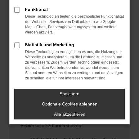
anderen Browser oder in einem privaten
Fenster?
Funktional
Diese Technologien bieten die bestmögliche Funktionalität
Starte dein Gerät neu.
der Webseite. Services von Drittanbietern wie Google
Das kann manchmal helfen, vorübergehende
Maps, Chats, Fahrzeugbewertungssystem und weitere
Probleme zu beheben.
werden aktiviert.
Stelle sicher, dass dein Browser und dein
Statistik und Marketing
Betriebssystem auf dem neuesten Stand
Diese Technologien ermöglichen es uns, die Nutzung der
sind.
Webseite zu analysieren, um die Leistung zu messen und
Veraltete Software birgt nicht nur ein
zu verbessern. Zudem werden Technologien eingesetzt,
Sicherheitsrisiko, sondern kann auch dazu
die von dritten Werbetreibenden verwendet werden, um
Sie auf anderen Webseiten zu verfolgen und um Anzeigen
führen, dass bestimmte Funktionen nicht mehr
zu schalten, die für Ihre Interessen relevant sind.
unterstützt werden.
Wende dich an den Webseitenbetreiber.
Speichern
Wenn du alle oben genannten Schritte versucht
Optionale Cookies ablehnen
hast, kontaktiere uns bitte. Wir werden
versuchen, das Problem zu beheben. Du kannst
Alle akzeptieren
uns diesen Text schicken, um uns bei der
Fehlersuche zu unterstützen: