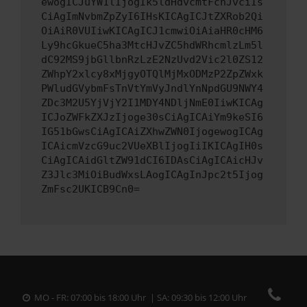
ewogICJuYW1lIjogIk5ldHdvcmtFcnJvciIs
CiAgImNvbmZpZyI6IHsKICAgICJtZXRob2Qi
OiAiR0VUIiwKICAgICJ1cmwiOiAiaHR0cHM6
Ly9hcGkueC5ha3MtcHJvZC5hdWRhcmlzLm5l
dC92MS9jbGllbnRzLzE2NzUvd2Vic2l0ZS12
ZWhpY2xlcy8xMjgyOTQlMjMxODMzP2ZpZWxk
PWludGVybmFsTnVtYmVyJndlYnNpdGU9NWY4
ZDc3M2U5YjVjY2I1MDY4NDljNmE0IiwKICAg
ICJoZWFkZXJzIjoge30sCiAgICAiYm9keSI6
IG51bGwsCiAgICAiZXhwZWN0IjogewogICAg
ICAicmVzcG9uc2VUeXBlIjogIiIKICAgIH0s
CiAgICAidGltZW91dCI6IDAsCiAgICAicHJv
Z3Jlc3MiOiBudWxsLAogICAgInJpc2t5Ijog
ZmFsc2UKICB9Cn0=
MO - FR: 07:00 bis 18:00 Uhr | SA: 09:30 bis 12:00 Uhr