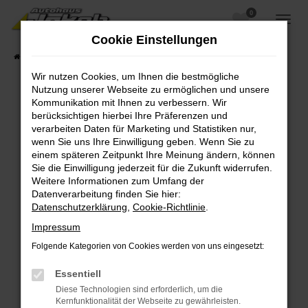
0
Zum
Hauptinhalt
Cookie Einstellungen
springen
Startseite
Fahrzeugangebote
Fahrzeugsuche
Wir nutzen Cookies, um Ihnen die bestmögliche
Nutzung unserer Webseite zu ermöglichen und unsere
Kommunikation mit Ihnen zu verbessern. Wir
berücksichtigen hierbei Ihre Präferenzen und
Fehler: Network Error
verarbeiten Daten für Marketing und Statistiken nur,
wenn Sie uns Ihre Einwilligung geben. Wenn Sie zu
Beim Laden ist ein Fehler aufgetreten.
einem späteren Zeitpunkt Ihre Meinung ändern, können
Hier sind ein paar Tipps, die dir helfen können:
Sie die Einwilligung jederzeit für die Zukunft widerrufen.
Weitere Informationen zum Umfang der
Überprüfe deine Firewall und deine
Datenverarbeitung finden Sie hier:
Internetverbindung.
Datenschutzerklärung
,
Cookie-Richtlinie
.
Laden andere Webseiten, zum Beispiel deine
Impressum
Suchmaschine?
Folgende Kategorien von Cookies werden von uns eingesetzt:
Prüfe deine Browsererweiterungen.
Manche Erweiterungen, wie Werbeblocker,
Essentiell
können das Laden bestimmter Seiten
Diese Technologien sind erforderlich, um die
verhindern. Funktioniert die Seite in einem
Kernfunktionalität der Webseite zu gewährleisten.