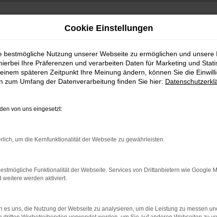
Cookie Einstellungen
ie bestmögliche Nutzung unserer Webseite zu ermöglichen und unsere
hierbei Ihre Präferenzen und verarbeiten Daten für Marketing und Stati
einem späteren Zeitpunkt Ihre Meinung ändern, können Sie die Einwillig
en zum Umfang der Datenverarbeitung finden Sie hier:
Datenschutzerkl
en von uns eingesetzt:
indung.
rlich, um die Kernfunktionalität der Webseite zu gewährleisten.
hine?
aden bestimmter Seiten verhindern. Funktioniert die Seite in e
estmögliche Funktionalität der Webseite. Services von Drittanbietern wie Google 
eitere werden aktiviert.
 zu beheben.
bssystem auf dem neuesten Stand sind.
 es uns, die Nutzung der Webseite zu analysieren, um die Leistung zu messen u