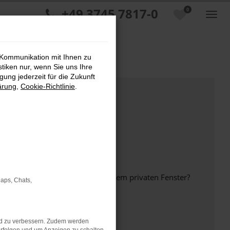
+49 3745 7817-0
0
 Kommunikation mit Ihnen zu
stiken nur, wenn Sie uns Ihre
ung jederzeit für die Zukunft
ärung
,
Cookie-Richtlinie
.
inem anderen Browser oder in einem privaten Fenster?
Maps, Chats,
nd zu verbessern. Zudem werden