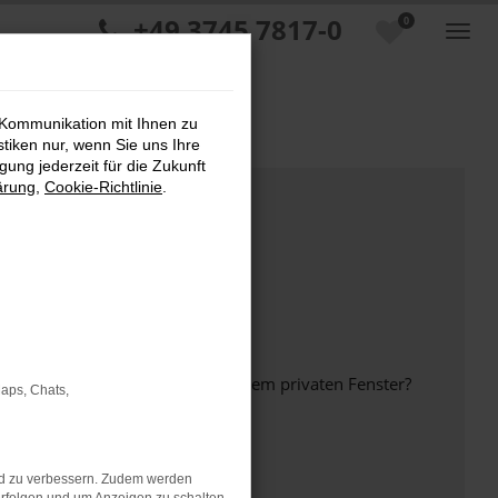
+49 3745 7817-0
0
 Kommunikation mit Ihnen zu
stiken nur, wenn Sie uns Ihre
ung jederzeit für die Zukunft
ärung
,
Cookie-Richtlinie
.
inem anderen Browser oder in einem privaten Fenster?
Maps, Chats,
nd zu verbessern. Zudem werden