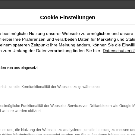
Cookie Einstellungen
ie bestmögliche Nutzung unserer Webseite zu ermöglichen und unsere
hierbei Ihre Präferenzen und verarbeiten Daten für Marketing und Stati
einem späteren Zeitpunkt Ihre Meinung ändern, können Sie die Einwillig
en zum Umfang der Datenverarbeitung finden Sie hier:
Datenschutzerkl
en von uns eingesetzt:
indung.
rlich, um die Kernfunktionalität der Webseite zu gewährleisten.
hine?
aden bestimmter Seiten verhindern. Funktioniert die Seite in e
estmögliche Funktionalität der Webseite. Services von Drittanbietern wie Google 
eitere werden aktiviert.
 zu beheben.
bssystem auf dem neuesten Stand sind.
 es uns, die Nutzung der Webseite zu analysieren, um die Leistung zu messen u