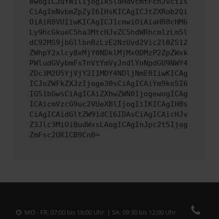
ewogICJuYW1lIjogIk5ldHdvcmtFcnJvciIs
CiAgImNvbmZpZyI6IHsKICAgICJtZXRob2Qi
OiAiR0VUIiwKICAgICJ1cmwiOiAiaHR0cHM6
Ly9hcGkueC5ha3MtcHJvZC5hdWRhcmlzLm5l
dC92MS9jbGllbnRzLzE2NzUvd2Vic2l0ZS12
ZWhpY2xlcy8xMjY0NDklMjMxODMzP2ZpZWxk
PWludGVybmFsTnVtYmVyJndlYnNpdGU9NWY4
ZDc3M2U5YjVjY2I1MDY4NDljNmE0IiwKICAg
ICJoZWFkZXJzIjoge30sCiAgICAiYm9keSI6
IG51bGwsCiAgICAiZXhwZWN0IjogewogICAg
ICAicmVzcG9uc2VUeXBlIjogIiIKICAgIH0s
CiAgICAidGltZW91dCI6IDAsCiAgICAicHJv
Z3Jlc3MiOiBudWxsLAogICAgInJpc2t5Ijog
ZmFsc2UKICB9Cn0=
MO - FR: 07:00 bis 18:00 Uhr | SA: 09:30 bis 12:00 Uhr