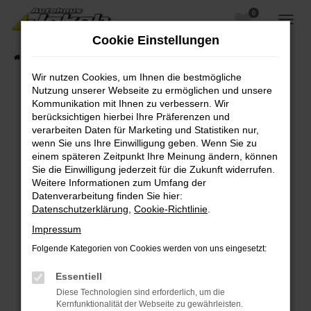
0
Zum
Hauptinhalt
Cookie Einstellungen
springen
Startseite
Fahrzeugangebote
Fahrzeugsuche
Wir nutzen Cookies, um Ihnen die bestmögliche
Nutzung unserer Webseite zu ermöglichen und unsere
Kommunikation mit Ihnen zu verbessern. Wir
berücksichtigen hierbei Ihre Präferenzen und
Fehler: Network Error
verarbeiten Daten für Marketing und Statistiken nur,
wenn Sie uns Ihre Einwilligung geben. Wenn Sie zu
Beim Laden ist ein Fehler aufgetreten.
einem späteren Zeitpunkt Ihre Meinung ändern, können
Hier sind ein paar Tipps, die dir helfen können:
Sie die Einwilligung jederzeit für die Zukunft widerrufen.
Weitere Informationen zum Umfang der
Überprüfe deine Firewall und deine
Datenverarbeitung finden Sie hier:
Internetverbindung.
Datenschutzerklärung
,
Cookie-Richtlinie
.
Laden andere Webseiten, zum Beispiel deine
Impressum
Suchmaschine?
Folgende Kategorien von Cookies werden von uns eingesetzt:
Prüfe deine Browsererweiterungen.
Manche Erweiterungen, wie Werbeblocker,
Essentiell
können das Laden bestimmter Seiten
Diese Technologien sind erforderlich, um die
verhindern. Funktioniert die Seite in einem
Kernfunktionalität der Webseite zu gewährleisten.