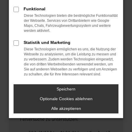
anderen Browser oder in einem privaten
Fenster?
Funktional
Diese Technologien bieten die bestmögliche Funktionalität
Starte dein Gerät neu.
der Webseite. Services von Drittanbietern wie Google
Das kann manchmal helfen, vorübergehende
Maps, Chats, Fahrzeugbewertungssystem und weitere
Probleme zu beheben.
werden aktiviert.
Stelle sicher, dass dein Browser und dein
Statistik und Marketing
Betriebssystem auf dem neuesten Stand
Diese Technologien ermöglichen es uns, die Nutzung der
sind.
Webseite zu analysieren, um die Leistung zu messen und
Veraltete Software birgt nicht nur ein
zu verbessern. Zudem werden Technologien eingesetzt,
Sicherheitsrisiko, sondern kann auch dazu
die von dritten Werbetreibenden verwendet werden, um
Sie auf anderen Webseiten zu verfolgen und um Anzeigen
führen, dass bestimmte Funktionen nicht mehr
zu schalten, die für Ihre Interessen relevant sind.
unterstützt werden.
Wende dich an den Webseitenbetreiber.
Speichern
Wenn du alle oben genannten Schritte versucht
Optionale Cookies ablehnen
hast, kontaktiere uns bitte. Wir werden
versuchen, das Problem zu beheben. Du kannst
Alle akzeptieren
uns diesen Text schicken, um uns bei der
Fehlersuche zu unterstützen: