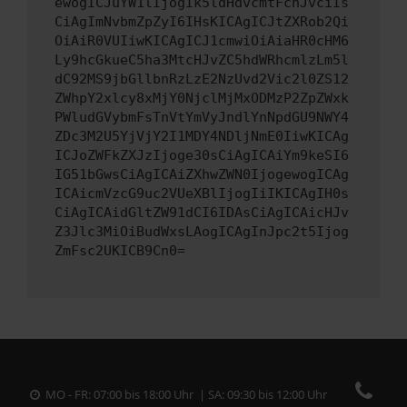
ewogICJuYW1lIjogIk5ldHdvcmtFcnJvciIs
CiAgImNvbmZpZyI6IHsKICAgICJtZXRob2Qi
OiAiR0VUIiwKICAgICJ1cmwiOiAiaHR0cHM6
Ly9hcGkueC5ha3MtcHJvZC5hdWRhcmlzLm5l
dC92MS9jbGllbnRzLzE2NzUvd2Vic2l0ZS12
ZWhpY2xlcy8xMjY0NjclMjMxODMzP2ZpZWxk
PWludGVybmFsTnVtYmVyJndlYnNpdGU9NWY4
ZDc3M2U5YjVjY2I1MDY4NDljNmE0IiwKICAg
ICJoZWFkZXJzIjoge30sCiAgICAiYm9keSI6
IG51bGwsCiAgICAiZXhwZWN0IjogewogICAg
ICAicmVzcG9uc2VUeXBlIjogIiIKICAgIH0s
CiAgICAidGltZW91dCI6IDAsCiAgICAicHJv
Z3Jlc3MiOiBudWxsLAogICAgInJpc2t5Ijog
ZmFsc2UKICB9Cn0=
MO - FR: 07:00 bis 18:00 Uhr | SA: 09:30 bis 12:00 Uhr