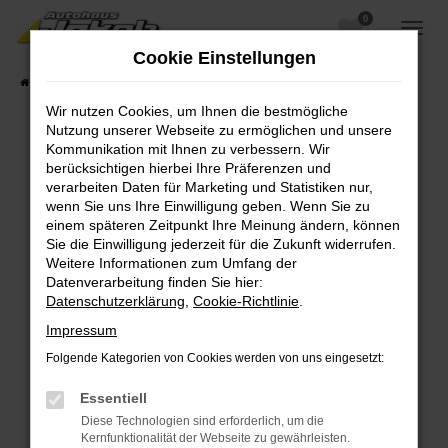
0
Zum
Hauptinhalt
Cookie Einstellungen
springen
Startseite
Fahrzeugangebote
Fahrzeugsuche
Wir nutzen Cookies, um Ihnen die bestmögliche
Nutzung unserer Webseite zu ermöglichen und unsere
Kommunikation mit Ihnen zu verbessern. Wir
berücksichtigen hierbei Ihre Präferenzen und
Fehler: Network Error
verarbeiten Daten für Marketing und Statistiken nur,
wenn Sie uns Ihre Einwilligung geben. Wenn Sie zu
Beim Laden ist ein Fehler aufgetreten.
einem späteren Zeitpunkt Ihre Meinung ändern, können
Hier sind ein paar Tipps, die dir helfen können:
Sie die Einwilligung jederzeit für die Zukunft widerrufen.
Weitere Informationen zum Umfang der
Überprüfe deine Firewall und deine
Datenverarbeitung finden Sie hier:
Internetverbindung.
Datenschutzerklärung
,
Cookie-Richtlinie
.
Laden andere Webseiten, zum Beispiel deine
Impressum
Suchmaschine?
Folgende Kategorien von Cookies werden von uns eingesetzt:
Prüfe deine Browsererweiterungen.
Manche Erweiterungen, wie Werbeblocker,
Essentiell
können das Laden bestimmter Seiten
Diese Technologien sind erforderlich, um die
verhindern. Funktioniert die Seite in einem
Kernfunktionalität der Webseite zu gewährleisten.