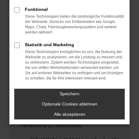
anderen Browser oder in einem privaten
Fenster?
Funktional
Diese Technologien bieten die bestmögliche Funktionalität
Starte dein Gerät neu.
der Webseite. Services von Drittanbietern wie Google
Das kann manchmal helfen, vorübergehende
Maps, Chats, Fahrzeugbewertungssystem und weitere
Probleme zu beheben.
werden aktiviert.
Stelle sicher, dass dein Browser und dein
Statistik und Marketing
Betriebssystem auf dem neuesten Stand
Diese Technologien ermöglichen es uns, die Nutzung der
sind.
Webseite zu analysieren, um die Leistung zu messen und
Veraltete Software birgt nicht nur ein
zu verbessern. Zudem werden Technologien eingesetzt,
Sicherheitsrisiko, sondern kann auch dazu
die von dritten Werbetreibenden verwendet werden, um
Sie auf anderen Webseiten zu verfolgen und um Anzeigen
führen, dass bestimmte Funktionen nicht mehr
zu schalten, die für Ihre Interessen relevant sind.
unterstützt werden.
Wende dich an den Webseitenbetreiber.
Speichern
Wenn du alle oben genannten Schritte versucht
Optionale Cookies ablehnen
hast, kontaktiere uns bitte. Wir werden
versuchen, das Problem zu beheben. Du kannst
Alle akzeptieren
uns diesen Text schicken, um uns bei der
Fehlersuche zu unterstützen: