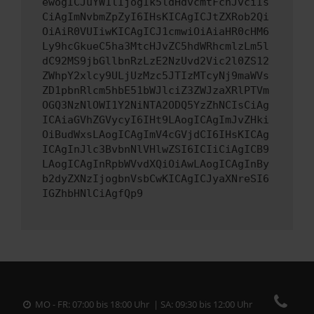
ewogICJuYW1lIjogIk5ldHdvcmtFcnJvciIs
CiAgImNvbmZpZyI6IHsKICAgICJtZXRob2Qi
OiAiR0VUIiwKICAgICJ1cmwiOiAiaHR0cHM6
Ly9hcGkueC5ha3MtcHJvZC5hdWRhcmlzLm5l
dC92MS9jbGllbnRzLzE2NzUvd2Vic2l0ZS12
ZWhpY2xlcy9ULjUzMzc5JTIzMTcyNj9maWVs
ZD1pbnRlcm5hbE51bWJlciZ3ZWJzaXRlPTVm
OGQ3NzNlOWI1Y2NiNTA2ODQ5YzZhNCIsCiAg
ICAiaGVhZGVycyI6IHt9LAogICAgImJvZHki
OiBudWxsLAogICAgImV4cGVjdCI6IHsKICAg
ICAgInJlc3BvbnNlVHlwZSI6ICIiCiAgICB9
LAogICAgInRpbWVvdXQiOiAwLAogICAgInBy
b2dyZXNzIjogbnVsbCwKICAgICJyaXNreSI6
IGZhbHNlCiAgfQp9
MO - FR: 07:00 bis 18:00 Uhr | SA: 09:30 bis 12:00 Uhr