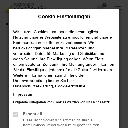
0
Zum
Hauptinhalt
Cookie Einstellungen
springen
Startseite
Fahrzeugangebote
Fahrzeugsuche
Wir nutzen Cookies, um Ihnen die bestmögliche
Nutzung unserer Webseite zu ermöglichen und unsere
Kommunikation mit Ihnen zu verbessern. Wir
berücksichtigen hierbei Ihre Präferenzen und
Fehler: Network Error
verarbeiten Daten für Marketing und Statistiken nur,
wenn Sie uns Ihre Einwilligung geben. Wenn Sie zu
Beim Laden ist ein Fehler aufgetreten.
einem späteren Zeitpunkt Ihre Meinung ändern, können
Hier sind ein paar Tipps, die dir helfen können:
Sie die Einwilligung jederzeit für die Zukunft widerrufen.
Weitere Informationen zum Umfang der
Überprüfe deine Firewall und deine
Datenverarbeitung finden Sie hier:
Internetverbindung.
Datenschutzerklärung
,
Cookie-Richtlinie
.
Laden andere Webseiten, zum Beispiel deine
Impressum
Suchmaschine?
Folgende Kategorien von Cookies werden von uns eingesetzt:
Prüfe deine Browsererweiterungen.
Manche Erweiterungen, wie Werbeblocker,
Essentiell
können das Laden bestimmter Seiten
Diese Technologien sind erforderlich, um die
verhindern. Funktioniert die Seite in einem
Kernfunktionalität der Webseite zu gewährleisten.