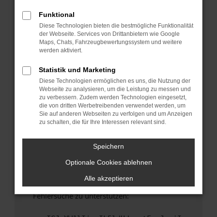
anderen Browser oder in einem privaten
Fenster?
Funktional
Diese Technologien bieten die bestmögliche Funktionalität
Starte dein Gerät neu.
der Webseite. Services von Drittanbietern wie Google
Das kann manchmal helfen, vorübergehende
Maps, Chats, Fahrzeugbewertungssystem und weitere
Probleme zu beheben.
werden aktiviert.
Stelle sicher, dass dein Browser und dein
Statistik und Marketing
Betriebssystem auf dem neuesten Stand
Diese Technologien ermöglichen es uns, die Nutzung der
sind.
Webseite zu analysieren, um die Leistung zu messen und
Veraltete Software birgt nicht nur ein
zu verbessern. Zudem werden Technologien eingesetzt,
Sicherheitsrisiko, sondern kann auch dazu
die von dritten Werbetreibenden verwendet werden, um
Sie auf anderen Webseiten zu verfolgen und um Anzeigen
führen, dass bestimmte Funktionen nicht mehr
zu schalten, die für Ihre Interessen relevant sind.
unterstützt werden.
Wende dich an den Webseitenbetreiber.
Speichern
Wenn du alle oben genannten Schritte versucht
Optionale Cookies ablehnen
hast, kontaktiere uns bitte. Wir werden
versuchen, das Problem zu beheben. Du kannst
Alle akzeptieren
uns diesen Text schicken, um uns bei der
Fehlersuche zu unterstützen: