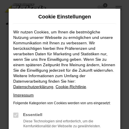
0
Zum
Hauptinhalt
Cookie Einstellungen
springen
Startseite
Fahrzeugangebote
Fahrzeugsuche
Wir nutzen Cookies, um Ihnen die bestmögliche
Nutzung unserer Webseite zu ermöglichen und unsere
Kommunikation mit Ihnen zu verbessern. Wir
berücksichtigen hierbei Ihre Präferenzen und
Fehler: Network Error
verarbeiten Daten für Marketing und Statistiken nur,
wenn Sie uns Ihre Einwilligung geben. Wenn Sie zu
Beim Laden ist ein Fehler aufgetreten.
einem späteren Zeitpunkt Ihre Meinung ändern, können
Hier sind ein paar Tipps, die dir helfen können:
Sie die Einwilligung jederzeit für die Zukunft widerrufen.
Weitere Informationen zum Umfang der
Überprüfe deine Firewall und deine
Datenverarbeitung finden Sie hier:
Internetverbindung.
Datenschutzerklärung
,
Cookie-Richtlinie
.
Laden andere Webseiten, zum Beispiel deine
Impressum
Suchmaschine?
Folgende Kategorien von Cookies werden von uns eingesetzt:
Prüfe deine Browsererweiterungen.
Manche Erweiterungen, wie Werbeblocker,
Essentiell
können das Laden bestimmter Seiten
Diese Technologien sind erforderlich, um die
verhindern. Funktioniert die Seite in einem
Kernfunktionalität der Webseite zu gewährleisten.