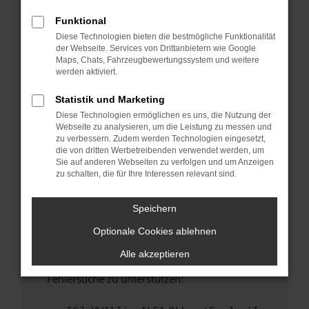
anderen Browser oder in einem privaten
Fenster?
Funktional
Diese Technologien bieten die bestmögliche Funktionalität
Starte dein Gerät neu.
der Webseite. Services von Drittanbietern wie Google
Das kann manchmal helfen, vorübergehende
Maps, Chats, Fahrzeugbewertungssystem und weitere
Probleme zu beheben.
werden aktiviert.
Stelle sicher, dass dein Browser und dein
Statistik und Marketing
Betriebssystem auf dem neuesten Stand
Diese Technologien ermöglichen es uns, die Nutzung der
sind.
Webseite zu analysieren, um die Leistung zu messen und
Veraltete Software birgt nicht nur ein
zu verbessern. Zudem werden Technologien eingesetzt,
Sicherheitsrisiko, sondern kann auch dazu
die von dritten Werbetreibenden verwendet werden, um
Sie auf anderen Webseiten zu verfolgen und um Anzeigen
führen, dass bestimmte Funktionen nicht mehr
zu schalten, die für Ihre Interessen relevant sind.
unterstützt werden.
Wende dich an den Webseitenbetreiber.
Speichern
Wenn du alle oben genannten Schritte versucht
Optionale Cookies ablehnen
hast, kontaktiere uns bitte. Wir werden
versuchen, das Problem zu beheben. Du kannst
Alle akzeptieren
uns diesen Text schicken, um uns bei der
Fehlersuche zu unterstützen: