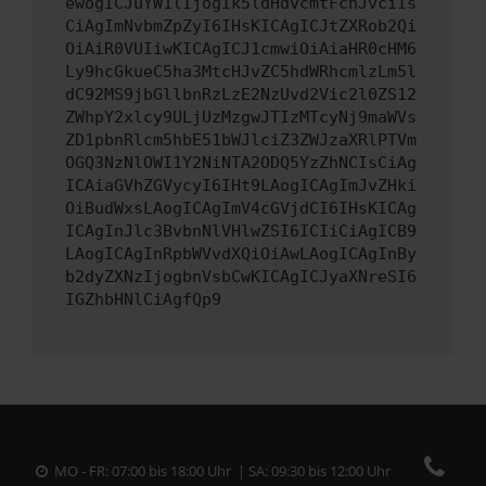
ewogICJuYW1lIjogIk5ldHdvcmtFcnJvciIs
CiAgImNvbmZpZyI6IHsKICAgICJtZXRob2Qi
OiAiR0VUIiwKICAgICJ1cmwiOiAiaHR0cHM6
Ly9hcGkueC5ha3MtcHJvZC5hdWRhcmlzLm5l
dC92MS9jbGllbnRzLzE2NzUvd2Vic2l0ZS12
ZWhpY2xlcy9ULjUzMzgwJTIzMTcyNj9maWVs
ZD1pbnRlcm5hbE51bWJlciZ3ZWJzaXRlPTVm
OGQ3NzNlOWI1Y2NiNTA2ODQ5YzZhNCIsCiAg
ICAiaGVhZGVycyI6IHt9LAogICAgImJvZHki
OiBudWxsLAogICAgImV4cGVjdCI6IHsKICAg
ICAgInJlc3BvbnNlVHlwZSI6ICIiCiAgICB9
LAogICAgInRpbWVvdXQiOiAwLAogICAgInBy
b2dyZXNzIjogbnVsbCwKICAgICJyaXNreSI6
IGZhbHNlCiAgfQp9
MO - FR: 07:00 bis 18:00 Uhr | SA: 09:30 bis 12:00 Uhr