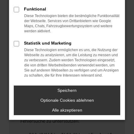
anderen Browser oder in einem privaten
Fenster?
Funktional
Diese Technologien bieten die bestmögliche Funktionalität
Starte dein Gerät neu.
der Webseite. Services von Drittanbietern wie Google
Das kann manchmal helfen, vorübergehende
Maps, Chats, Fahrzeugbewertungssystem und weitere
Probleme zu beheben.
werden aktiviert.
Stelle sicher, dass dein Browser und dein
Statistik und Marketing
Betriebssystem auf dem neuesten Stand
Diese Technologien ermöglichen es uns, die Nutzung der
sind.
Webseite zu analysieren, um die Leistung zu messen und
Veraltete Software birgt nicht nur ein
zu verbessern. Zudem werden Technologien eingesetzt,
Sicherheitsrisiko, sondern kann auch dazu
die von dritten Werbetreibenden verwendet werden, um
Sie auf anderen Webseiten zu verfolgen und um Anzeigen
führen, dass bestimmte Funktionen nicht mehr
zu schalten, die für Ihre Interessen relevant sind.
unterstützt werden.
Wende dich an den Webseitenbetreiber.
Speichern
Wenn du alle oben genannten Schritte versucht
Optionale Cookies ablehnen
hast, kontaktiere uns bitte. Wir werden
versuchen, das Problem zu beheben. Du kannst
Alle akzeptieren
uns diesen Text schicken, um uns bei der
Fehlersuche zu unterstützen: