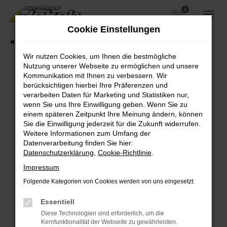
0
Zum
Hauptinhalt
Cookie Einstellungen
springen
Startseite
Fahrzeugangebote
Fahrzeugsuche
Wir nutzen Cookies, um Ihnen die bestmögliche
Nutzung unserer Webseite zu ermöglichen und unsere
Kommunikation mit Ihnen zu verbessern. Wir
berücksichtigen hierbei Ihre Präferenzen und
Fehler: Network Error
verarbeiten Daten für Marketing und Statistiken nur,
wenn Sie uns Ihre Einwilligung geben. Wenn Sie zu
Beim Laden ist ein Fehler aufgetreten.
einem späteren Zeitpunkt Ihre Meinung ändern, können
Hier sind ein paar Tipps, die dir helfen können:
Sie die Einwilligung jederzeit für die Zukunft widerrufen.
Weitere Informationen zum Umfang der
Überprüfe deine Firewall und deine
Datenverarbeitung finden Sie hier:
Internetverbindung.
Datenschutzerklärung
,
Cookie-Richtlinie
.
Laden andere Webseiten, zum Beispiel deine
Impressum
Suchmaschine?
Folgende Kategorien von Cookies werden von uns eingesetzt:
Prüfe deine Browsererweiterungen.
Manche Erweiterungen, wie Werbeblocker,
Essentiell
können das Laden bestimmter Seiten
Diese Technologien sind erforderlich, um die
verhindern. Funktioniert die Seite in einem
Kernfunktionalität der Webseite zu gewährleisten.