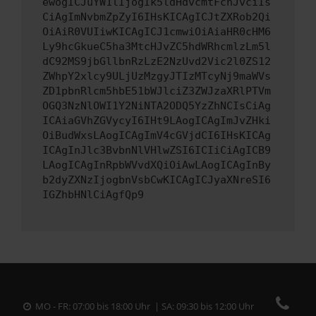
ewogICJuYW1lIjogIk5ldHdvcmtFcnJvciIs
CiAgImNvbmZpZyI6IHsKICAgICJtZXRob2Qi
OiAiR0VUIiwKICAgICJ1cmwiOiAiaHR0cHM6
Ly9hcGkueC5ha3MtcHJvZC5hdWRhcmlzLm5l
dC92MS9jbGllbnRzLzE2NzUvd2Vic2l0ZS12
ZWhpY2xlcy9ULjUzMzgyJTIzMTcyNj9maWVs
ZD1pbnRlcm5hbE51bWJlciZ3ZWJzaXRlPTVm
OGQ3NzNlOWI1Y2NiNTA2ODQ5YzZhNCIsCiAg
ICAiaGVhZGVycyI6IHt9LAogICAgImJvZHki
OiBudWxsLAogICAgImV4cGVjdCI6IHsKICAg
ICAgInJlc3BvbnNlVHlwZSI6ICIiCiAgICB9
LAogICAgInRpbWVvdXQiOiAwLAogICAgInBy
b2dyZXNzIjogbnVsbCwKICAgICJyaXNreSI6
IGZhbHNlCiAgfQp9
MO - FR: 07:00 bis 18:00 Uhr | SA: 09:30 bis 12:00 Uhr