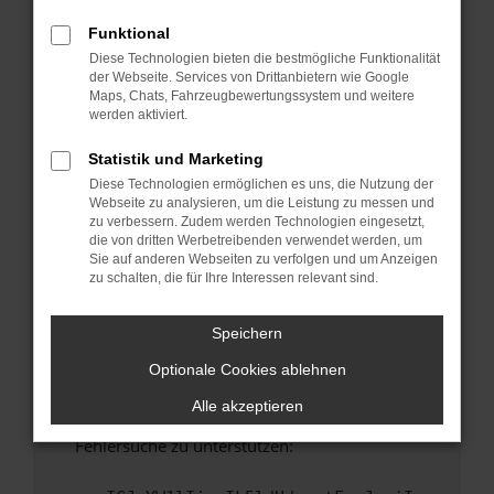
anderen Browser oder in einem privaten
Fenster?
Funktional
Diese Technologien bieten die bestmögliche Funktionalität
Starte dein Gerät neu.
der Webseite. Services von Drittanbietern wie Google
Das kann manchmal helfen, vorübergehende
Maps, Chats, Fahrzeugbewertungssystem und weitere
Probleme zu beheben.
werden aktiviert.
Stelle sicher, dass dein Browser und dein
Statistik und Marketing
Betriebssystem auf dem neuesten Stand
Diese Technologien ermöglichen es uns, die Nutzung der
sind.
Webseite zu analysieren, um die Leistung zu messen und
Veraltete Software birgt nicht nur ein
zu verbessern. Zudem werden Technologien eingesetzt,
Sicherheitsrisiko, sondern kann auch dazu
die von dritten Werbetreibenden verwendet werden, um
Sie auf anderen Webseiten zu verfolgen und um Anzeigen
führen, dass bestimmte Funktionen nicht mehr
zu schalten, die für Ihre Interessen relevant sind.
unterstützt werden.
Wende dich an den Webseitenbetreiber.
Speichern
Wenn du alle oben genannten Schritte versucht
Optionale Cookies ablehnen
hast, kontaktiere uns bitte. Wir werden
versuchen, das Problem zu beheben. Du kannst
Alle akzeptieren
uns diesen Text schicken, um uns bei der
Fehlersuche zu unterstützen: