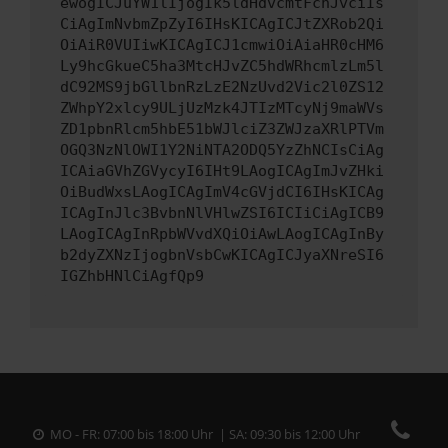
ewogICJuYW1lIjogIk5ldHdvcmtFcnJvciIs
CiAgImNvbmZpZyI6IHsKICAgICJtZXRob2Qi
OiAiR0VUIiwKICAgICJ1cmwiOiAiaHR0cHM6
Ly9hcGkueC5ha3MtcHJvZC5hdWRhcmlzLm5l
dC92MS9jbGllbnRzLzE2NzUvd2Vic2l0ZS12
ZWhpY2xlcy9ULjUzMzk4JTIzMTcyNj9maWVs
ZD1pbnRlcm5hbE51bWJlciZ3ZWJzaXRlPTVm
OGQ3NzNlOWI1Y2NiNTA2ODQ5YzZhNCIsCiAg
ICAiaGVhZGVycyI6IHt9LAogICAgImJvZHki
OiBudWxsLAogICAgImV4cGVjdCI6IHsKICAg
ICAgInJlc3BvbnNlVHlwZSI6ICIiCiAgICB9
LAogICAgInRpbWVvdXQiOiAwLAogICAgInBy
b2dyZXNzIjogbnVsbCwKICAgICJyaXNreSI6
IGZhbHNlCiAgfQp9
MO - FR: 07:00 bis 18:00 Uhr | SA: 09:30 bis 12:00 Uhr