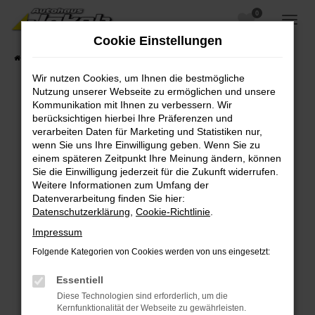
0
Zum
Hauptinhalt
Cookie Einstellungen
springen
Startseite
Fahrzeugangebote
Fahrzeugsuche
Wir nutzen Cookies, um Ihnen die bestmögliche
Nutzung unserer Webseite zu ermöglichen und unsere
Kommunikation mit Ihnen zu verbessern. Wir
berücksichtigen hierbei Ihre Präferenzen und
Fehler: Network Error
verarbeiten Daten für Marketing und Statistiken nur,
wenn Sie uns Ihre Einwilligung geben. Wenn Sie zu
Beim Laden ist ein Fehler aufgetreten.
einem späteren Zeitpunkt Ihre Meinung ändern, können
Hier sind ein paar Tipps, die dir helfen können:
Sie die Einwilligung jederzeit für die Zukunft widerrufen.
Weitere Informationen zum Umfang der
Überprüfe deine Firewall und deine
Datenverarbeitung finden Sie hier:
Internetverbindung.
Datenschutzerklärung
,
Cookie-Richtlinie
.
Laden andere Webseiten, zum Beispiel deine
Impressum
Suchmaschine?
Folgende Kategorien von Cookies werden von uns eingesetzt:
Prüfe deine Browsererweiterungen.
Manche Erweiterungen, wie Werbeblocker,
Essentiell
können das Laden bestimmter Seiten
Diese Technologien sind erforderlich, um die
verhindern. Funktioniert die Seite in einem
Kernfunktionalität der Webseite zu gewährleisten.