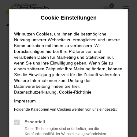
0
Zum
Hauptinhalt
Cookie Einstellungen
springen
Startseite
Fahrzeugangebote
Fahrzeugsuche
Wir nutzen Cookies, um Ihnen die bestmögliche
Nutzung unserer Webseite zu ermöglichen und unsere
Kommunikation mit Ihnen zu verbessern. Wir
berücksichtigen hierbei Ihre Präferenzen und
Fehler: Network Error
verarbeiten Daten für Marketing und Statistiken nur,
wenn Sie uns Ihre Einwilligung geben. Wenn Sie zu
Beim Laden ist ein Fehler aufgetreten.
einem späteren Zeitpunkt Ihre Meinung ändern, können
Hier sind ein paar Tipps, die dir helfen können:
Sie die Einwilligung jederzeit für die Zukunft widerrufen.
Weitere Informationen zum Umfang der
Überprüfe deine Firewall und deine
Datenverarbeitung finden Sie hier:
Internetverbindung.
Datenschutzerklärung
,
Cookie-Richtlinie
.
Laden andere Webseiten, zum Beispiel deine
Impressum
Suchmaschine?
Folgende Kategorien von Cookies werden von uns eingesetzt:
Prüfe deine Browsererweiterungen.
Manche Erweiterungen, wie Werbeblocker,
Essentiell
können das Laden bestimmter Seiten
Diese Technologien sind erforderlich, um die
verhindern. Funktioniert die Seite in einem
Kernfunktionalität der Webseite zu gewährleisten.