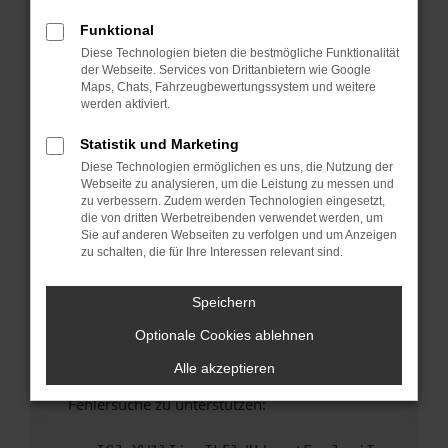
anderen Browser oder in einem privaten
Fenster?
Funktional
Diese Technologien bieten die bestmögliche Funktionalität
Starte dein Gerät neu.
der Webseite. Services von Drittanbietern wie Google
Das kann manchmal helfen, vorübergehende
Maps, Chats, Fahrzeugbewertungssystem und weitere
Probleme zu beheben.
werden aktiviert.
Stelle sicher, dass dein Browser und dein
Statistik und Marketing
Betriebssystem auf dem neuesten Stand
Diese Technologien ermöglichen es uns, die Nutzung der
sind.
Webseite zu analysieren, um die Leistung zu messen und
Veraltete Software birgt nicht nur ein
zu verbessern. Zudem werden Technologien eingesetzt,
Sicherheitsrisiko, sondern kann auch dazu
die von dritten Werbetreibenden verwendet werden, um
Sie auf anderen Webseiten zu verfolgen und um Anzeigen
führen, dass bestimmte Funktionen nicht mehr
zu schalten, die für Ihre Interessen relevant sind.
unterstützt werden.
Wende dich an den Webseitenbetreiber.
Speichern
Wenn du alle oben genannten Schritte versucht
Optionale Cookies ablehnen
hast, kontaktiere uns bitte. Wir werden
versuchen, das Problem zu beheben. Du kannst
Alle akzeptieren
uns diesen Text schicken, um uns bei der
Fehlersuche zu unterstützen: