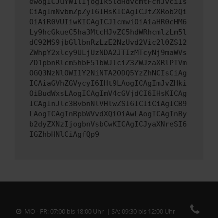
ewogICJuYW1lIjogIk5ldHdvcmtFcnJvciIs
CiAgImNvbmZpZyI6IHsKICAgICJtZXRob2Qi
OiAiR0VUIiwKICAgICJ1cmwiOiAiaHR0cHM6
Ly9hcGkueC5ha3MtcHJvZC5hdWRhcmlzLm5l
dC92MS9jbGllbnRzLzE2NzUvd2Vic2l0ZS12
ZWhpY2xlcy9ULjUzNDA2JTIzMTcyNj9maWVs
ZD1pbnRlcm5hbE51bWJlciZ3ZWJzaXRlPTVm
OGQ3NzNlOWI1Y2NiNTA2ODQ5YzZhNCIsCiAg
ICAiaGVhZGVycyI6IHt9LAogICAgImJvZHki
OiBudWxsLAogICAgImV4cGVjdCI6IHsKICAg
ICAgInJlc3BvbnNlVHlwZSI6ICIiCiAgICB9
LAogICAgInRpbWVvdXQiOiAwLAogICAgInBy
b2dyZXNzIjogbnVsbCwKICAgICJyaXNreSI6
IGZhbHNlCiAgfQp9
MO - FR: 07:00 bis 18:00 Uhr | SA: 09:30 bis 12:00 Uhr