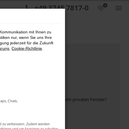
+49 3745 7817-0
0
 Kommunikation mit Ihnen zu
stiken nur, wenn Sie uns Ihre
ung jederzeit für die Zukunft
ärung
,
Cookie-Richtlinie
.
inem anderen Browser oder in einem privaten Fenster?
Maps, Chats,
nd zu verbessern. Zudem werden