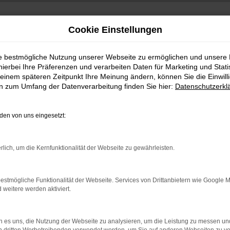
Cookie Einstellungen
ie bestmögliche Nutzung unserer Webseite zu ermöglichen und unsere
hierbei Ihre Präferenzen und verarbeiten Daten für Marketing und Stati
einem späteren Zeitpunkt Ihre Meinung ändern, können Sie die Einwillig
en zum Umfang der Datenverarbeitung finden Sie hier:
Datenschutzerkl
en von uns eingesetzt:
indung.
rlich, um die Kernfunktionalität der Webseite zu gewährleisten.
hine?
aden bestimmter Seiten verhindern. Funktioniert die Seite in e
estmögliche Funktionalität der Webseite. Services von Drittanbietern wie Google 
eitere werden aktiviert.
 zu beheben.
bssystem auf dem neuesten Stand sind.
 es uns, die Nutzung der Webseite zu analysieren, um die Leistung zu messen u