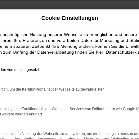
Cookie Einstellungen
ie bestmögliche Nutzung unserer Webseite zu ermöglichen und unsere
hierbei Ihre Präferenzen und verarbeiten Daten für Marketing und Stati
einem späteren Zeitpunkt Ihre Meinung ändern, können Sie die Einwillig
en zum Umfang der Datenverarbeitung finden Sie hier:
Datenschutzerkl
en von uns eingesetzt:
indung.
rlich, um die Kernfunktionalität der Webseite zu gewährleisten.
hine?
aden bestimmter Seiten verhindern. Funktioniert die Seite in e
estmögliche Funktionalität der Webseite. Services von Drittanbietern wie Google 
eitere werden aktiviert.
 zu beheben.
bssystem auf dem neuesten Stand sind.
 es uns, die Nutzung der Webseite zu analysieren, um die Leistung zu messen u