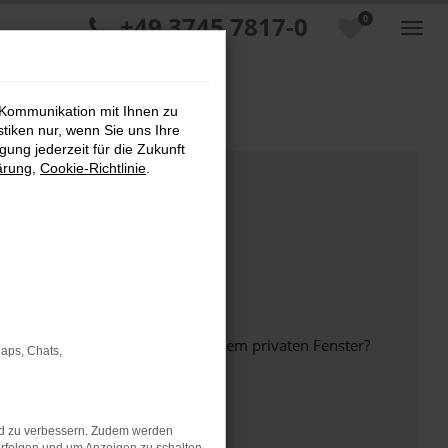
+49 3745 7817-0
0
 Kommunikation mit Ihnen zu
stiken nur, wenn Sie uns Ihre
ung jederzeit für die Zukunft
ärung
,
Cookie-Richtlinie
.
inem anderen Browser oder in einem privaten Fenster?
Maps, Chats,
nd zu verbessern. Zudem werden