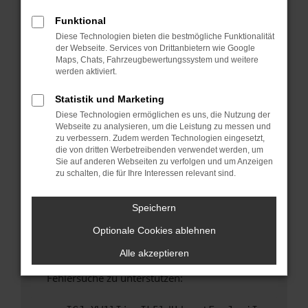
anderen Browser oder in einem privaten
Fenster?
Funktional
Diese Technologien bieten die bestmögliche Funktionalität
Starte dein Gerät neu.
der Webseite. Services von Drittanbietern wie Google
Das kann manchmal helfen, vorübergehende
Maps, Chats, Fahrzeugbewertungssystem und weitere
Probleme zu beheben.
werden aktiviert.
Stelle sicher, dass dein Browser und dein
Statistik und Marketing
Betriebssystem auf dem neuesten Stand
Diese Technologien ermöglichen es uns, die Nutzung der
sind.
Webseite zu analysieren, um die Leistung zu messen und
Veraltete Software birgt nicht nur ein
zu verbessern. Zudem werden Technologien eingesetzt,
Sicherheitsrisiko, sondern kann auch dazu
die von dritten Werbetreibenden verwendet werden, um
Sie auf anderen Webseiten zu verfolgen und um Anzeigen
führen, dass bestimmte Funktionen nicht mehr
zu schalten, die für Ihre Interessen relevant sind.
unterstützt werden.
Wende dich an den Webseitenbetreiber.
Speichern
Wenn du alle oben genannten Schritte versucht
Optionale Cookies ablehnen
hast, kontaktiere uns bitte. Wir werden
versuchen, das Problem zu beheben. Du kannst
Alle akzeptieren
uns diesen Text schicken, um uns bei der
Fehlersuche zu unterstützen: