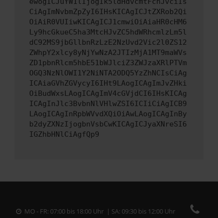
ewogICJuYW1lIjogIk5ldHdvcmtFcnJvciIs
CiAgImNvbmZpZyI6IHsKICAgICJtZXRob2Qi
OiAiR0VUIiwKICAgICJ1cmwiOiAiaHR0cHM6
Ly9hcGkueC5ha3MtcHJvZC5hdWRhcmlzLm5l
dC92MS9jbGllbnRzLzE2NzUvd2Vic2l0ZS12
ZWhpY2xlcy8yNjYwNzA2JTIzMjA1MT9maWVs
ZD1pbnRlcm5hbE51bWJlciZ3ZWJzaXRlPTVm
OGQ3NzNlOWI1Y2NiNTA2ODQ5YzZhNCIsCiAg
ICAiaGVhZGVycyI6IHt9LAogICAgImJvZHki
OiBudWxsLAogICAgImV4cGVjdCI6IHsKICAg
ICAgInJlc3BvbnNlVHlwZSI6ICIiCiAgICB9
LAogICAgInRpbWVvdXQiOiAwLAogICAgInBy
b2dyZXNzIjogbnVsbCwKICAgICJyaXNreSI6
IGZhbHNlCiAgfQp9
MO - FR: 07:00 bis 18:00 Uhr | SA: 09:30 bis 12:00 Uhr