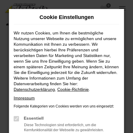
0
Zum
Hauptinhalt
Cookie Einstellungen
springen
Startseite
Fahrzeugangebote
Fahrzeugsuche
Wir nutzen Cookies, um Ihnen die bestmögliche
Nutzung unserer Webseite zu ermöglichen und unsere
Kommunikation mit Ihnen zu verbessern. Wir
berücksichtigen hierbei Ihre Präferenzen und
Fehler: Network Error
verarbeiten Daten für Marketing und Statistiken nur,
wenn Sie uns Ihre Einwilligung geben. Wenn Sie zu
Beim Laden ist ein Fehler aufgetreten.
einem späteren Zeitpunkt Ihre Meinung ändern, können
Hier sind ein paar Tipps, die dir helfen können:
Sie die Einwilligung jederzeit für die Zukunft widerrufen.
Weitere Informationen zum Umfang der
Überprüfe deine Firewall und deine
Datenverarbeitung finden Sie hier:
Internetverbindung.
Datenschutzerklärung
,
Cookie-Richtlinie
.
Laden andere Webseiten, zum Beispiel deine
Impressum
Suchmaschine?
Folgende Kategorien von Cookies werden von uns eingesetzt:
Prüfe deine Browsererweiterungen.
Manche Erweiterungen, wie Werbeblocker,
Essentiell
können das Laden bestimmter Seiten
Diese Technologien sind erforderlich, um die
verhindern. Funktioniert die Seite in einem
Kernfunktionalität der Webseite zu gewährleisten.