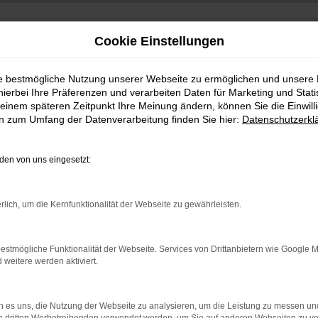
Cookie Einstellungen
ie bestmögliche Nutzung unserer Webseite zu ermöglichen und unsere
hierbei Ihre Präferenzen und verarbeiten Daten für Marketing und Stati
einem späteren Zeitpunkt Ihre Meinung ändern, können Sie die Einwillig
en zum Umfang der Datenverarbeitung finden Sie hier:
Datenschutzerkl
en von uns eingesetzt:
indung.
rlich, um die Kernfunktionalität der Webseite zu gewährleisten.
hine?
aden bestimmter Seiten verhindern. Funktioniert die Seite in e
estmögliche Funktionalität der Webseite. Services von Drittanbietern wie Google 
eitere werden aktiviert.
 zu beheben.
bssystem auf dem neuesten Stand sind.
 es uns, die Nutzung der Webseite zu analysieren, um die Leistung zu messen u