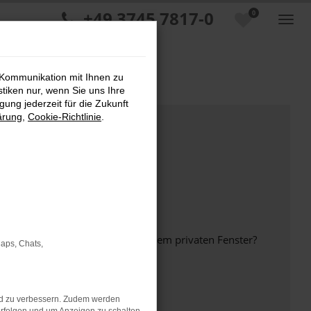
+49 3745 7817-0
0
 Kommunikation mit Ihnen zu
stiken nur, wenn Sie uns Ihre
ung jederzeit für die Zukunft
ärung
,
Cookie-Richtlinie
.
inem anderen Browser oder in einem privaten Fenster?
Maps, Chats,
nd zu verbessern. Zudem werden