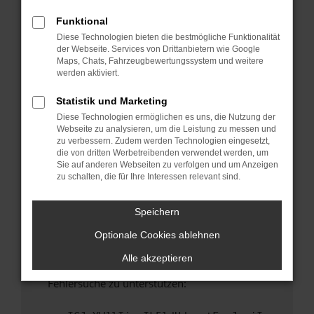
anderen Browser oder in einem privaten
Fenster?
Funktional
Diese Technologien bieten die bestmögliche Funktionalität
Starte dein Gerät neu.
der Webseite. Services von Drittanbietern wie Google
Das kann manchmal helfen, vorübergehende
Maps, Chats, Fahrzeugbewertungssystem und weitere
Probleme zu beheben.
werden aktiviert.
Stelle sicher, dass dein Browser und dein
Statistik und Marketing
Betriebssystem auf dem neuesten Stand
Diese Technologien ermöglichen es uns, die Nutzung der
sind.
Webseite zu analysieren, um die Leistung zu messen und
Veraltete Software birgt nicht nur ein
zu verbessern. Zudem werden Technologien eingesetzt,
Sicherheitsrisiko, sondern kann auch dazu
die von dritten Werbetreibenden verwendet werden, um
Sie auf anderen Webseiten zu verfolgen und um Anzeigen
führen, dass bestimmte Funktionen nicht mehr
zu schalten, die für Ihre Interessen relevant sind.
unterstützt werden.
Wende dich an den Webseitenbetreiber.
Speichern
Wenn du alle oben genannten Schritte versucht
Optionale Cookies ablehnen
hast, kontaktiere uns bitte. Wir werden
versuchen, das Problem zu beheben. Du kannst
Alle akzeptieren
uns diesen Text schicken, um uns bei der
Fehlersuche zu unterstützen: