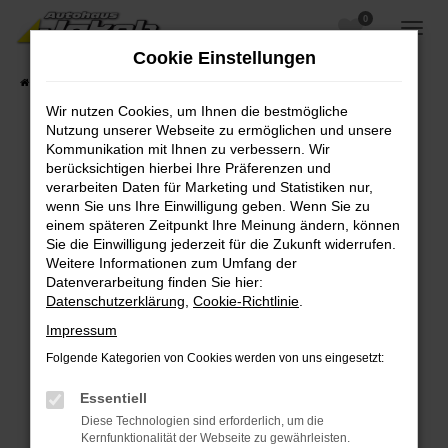
0
Zum
Hauptinhalt
Cookie Einstellungen
springen
Startseite
Fahrzeugangebote
Fahrzeugsuche
Wir nutzen Cookies, um Ihnen die bestmögliche
Nutzung unserer Webseite zu ermöglichen und unsere
Kommunikation mit Ihnen zu verbessern. Wir
berücksichtigen hierbei Ihre Präferenzen und
Fehler: Network Error
verarbeiten Daten für Marketing und Statistiken nur,
wenn Sie uns Ihre Einwilligung geben. Wenn Sie zu
Beim Laden ist ein Fehler aufgetreten.
einem späteren Zeitpunkt Ihre Meinung ändern, können
Hier sind ein paar Tipps, die dir helfen können:
Sie die Einwilligung jederzeit für die Zukunft widerrufen.
Weitere Informationen zum Umfang der
Überprüfe deine Firewall und deine
Datenverarbeitung finden Sie hier:
Internetverbindung.
Datenschutzerklärung
,
Cookie-Richtlinie
.
Laden andere Webseiten, zum Beispiel deine
Impressum
Suchmaschine?
Folgende Kategorien von Cookies werden von uns eingesetzt:
Prüfe deine Browsererweiterungen.
Manche Erweiterungen, wie Werbeblocker,
Essentiell
können das Laden bestimmter Seiten
Diese Technologien sind erforderlich, um die
verhindern. Funktioniert die Seite in einem
Kernfunktionalität der Webseite zu gewährleisten.