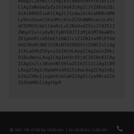
ewogICJuYW1lIjogIk5ldHdvcmtFcnJvciIs
CiAgImNvbmZpZyI6IHsKICAgICJtZXRob2Qi
OiAiR0VUIiwKICAgICJ1cmwiOiAiaHR0cHM6
Ly9hcGkueC5ha3MtcHJvZC5hdWRhcmlzLm5l
dC92MS9jbGllbnRzLzE2NzUvd2Vic2l0ZS12
ZWhpY2xlcy8yNjYyNTE0JTIzMjA1MT9maWVs
ZD1pbnRlcm5hbE51bWJlciZ3ZWJzaXRlPTVm
OGQ3NzNlOWI1Y2NiNTA2ODQ5YzZhNCIsCiAg
ICAiaGVhZGVycyI6IHt9LAogICAgImJvZHki
OiBudWxsLAogICAgImV4cGVjdCI6IHsKICAg
ICAgInJlc3BvbnNlVHlwZSI6ICIiCiAgICB9
LAogICAgInRpbWVvdXQiOiAwLAogICAgInBy
b2dyZXNzIjogbnVsbCwKICAgICJyaXNreSI6
IGZhbHNlCiAgfQp9
MO - FR: 07:00 bis 18:00 Uhr | SA: 09:30 bis 12:00 Uhr