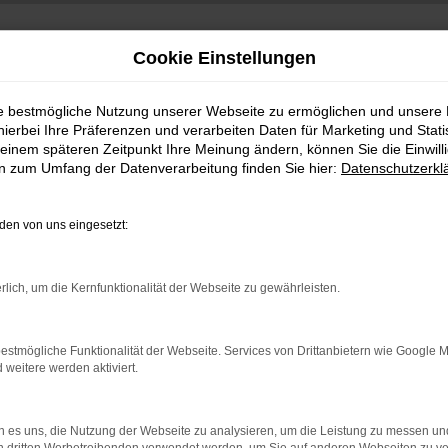
Cookie Einstellungen
ie bestmögliche Nutzung unserer Webseite zu ermöglichen und unsere
hierbei Ihre Präferenzen und verarbeiten Daten für Marketing und Stati
einem späteren Zeitpunkt Ihre Meinung ändern, können Sie die Einwillig
en zum Umfang der Datenverarbeitung finden Sie hier:
Datenschutzerkl
en von uns eingesetzt:
indung.
rlich, um die Kernfunktionalität der Webseite zu gewährleisten.
hine?
aden bestimmter Seiten verhindern. Funktioniert die Seite in e
estmögliche Funktionalität der Webseite. Services von Drittanbietern wie Google 
eitere werden aktiviert.
 zu beheben.
bssystem auf dem neuesten Stand sind.
 es uns, die Nutzung der Webseite zu analysieren, um die Leistung zu messen u