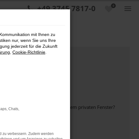
+49 3745 7817-0
0
 Kommunikation mit Ihnen zu
stiken nur, wenn Sie uns Ihre
ung jederzeit für die Zukunft
ärung
,
Cookie-Richtlinie
.
inem anderen Browser oder in einem privaten Fenster?
Maps, Chats,
nd zu verbessern. Zudem werden