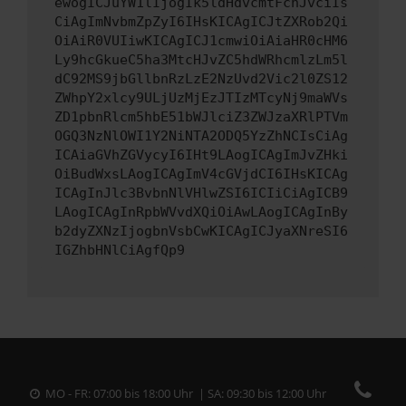
ewogICJuYW1lIjogIk5ldHdvcmtFcnJvciIs
CiAgImNvbmZpZyI6IHsKICAgICJtZXRob2Qi
OiAiR0VUIiwKICAgICJ1cmwiOiAiaHR0cHM6
Ly9hcGkueC5ha3MtcHJvZC5hdWRhcmlzLm5l
dC92MS9jbGllbnRzLzE2NzUvd2Vic2l0ZS12
ZWhpY2xlcy9ULjUzMjEzJTIzMTcyNj9maWVs
ZD1pbnRlcm5hbE51bWJlciZ3ZWJzaXRlPTVm
OGQ3NzNlOWI1Y2NiNTA2ODQ5YzZhNCIsCiAg
ICAiaGVhZGVycyI6IHt9LAogICAgImJvZHki
OiBudWxsLAogICAgImV4cGVjdCI6IHsKICAg
ICAgInJlc3BvbnNlVHlwZSI6ICIiCiAgICB9
LAogICAgInRpbWVvdXQiOiAwLAogICAgInBy
b2dyZXNzIjogbnVsbCwKICAgICJyaXNreSI6
IGZhbHNlCiAgfQp9
MO - FR: 07:00 bis 18:00 Uhr | SA: 09:30 bis 12:00 Uhr