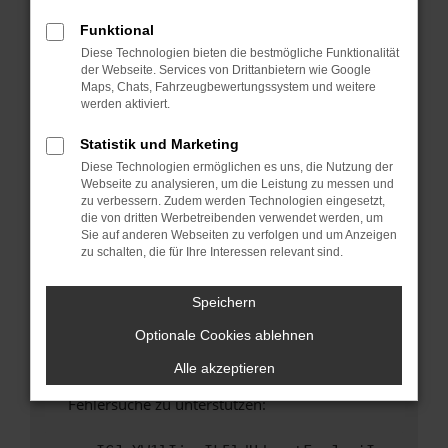
anderen Browser oder in einem privaten
Fenster?
Funktional
Diese Technologien bieten die bestmögliche Funktionalität
Starte dein Gerät neu.
der Webseite. Services von Drittanbietern wie Google
Das kann manchmal helfen, vorübergehende
Maps, Chats, Fahrzeugbewertungssystem und weitere
Probleme zu beheben.
werden aktiviert.
Stelle sicher, dass dein Browser und dein
Statistik und Marketing
Betriebssystem auf dem neuesten Stand
Diese Technologien ermöglichen es uns, die Nutzung der
sind.
Webseite zu analysieren, um die Leistung zu messen und
Veraltete Software birgt nicht nur ein
zu verbessern. Zudem werden Technologien eingesetzt,
Sicherheitsrisiko, sondern kann auch dazu
die von dritten Werbetreibenden verwendet werden, um
Sie auf anderen Webseiten zu verfolgen und um Anzeigen
führen, dass bestimmte Funktionen nicht mehr
zu schalten, die für Ihre Interessen relevant sind.
unterstützt werden.
Wende dich an den Webseitenbetreiber.
Speichern
Wenn du alle oben genannten Schritte versucht
Optionale Cookies ablehnen
hast, kontaktiere uns bitte. Wir werden
versuchen, das Problem zu beheben. Du kannst
Alle akzeptieren
uns diesen Text schicken, um uns bei der
Fehlersuche zu unterstützen: