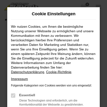
0
Zum
Hauptinhalt
Cookie Einstellungen
springen
Startseite
Fahrzeugangebote
Fahrzeugsuche
Wir nutzen Cookies, um Ihnen die bestmögliche
Nutzung unserer Webseite zu ermöglichen und unsere
Kommunikation mit Ihnen zu verbessern. Wir
berücksichtigen hierbei Ihre Präferenzen und
Fehler: Network Error
verarbeiten Daten für Marketing und Statistiken nur,
wenn Sie uns Ihre Einwilligung geben. Wenn Sie zu
Beim Laden ist ein Fehler aufgetreten.
einem späteren Zeitpunkt Ihre Meinung ändern, können
Hier sind ein paar Tipps, die dir helfen können:
Sie die Einwilligung jederzeit für die Zukunft widerrufen.
Weitere Informationen zum Umfang der
Überprüfe deine Firewall und deine
Datenverarbeitung finden Sie hier:
Internetverbindung.
Datenschutzerklärung
,
Cookie-Richtlinie
.
Laden andere Webseiten, zum Beispiel deine
Impressum
Suchmaschine?
Folgende Kategorien von Cookies werden von uns eingesetzt:
Prüfe deine Browsererweiterungen.
Manche Erweiterungen, wie Werbeblocker,
Essentiell
können das Laden bestimmter Seiten
Diese Technologien sind erforderlich, um die
verhindern. Funktioniert die Seite in einem
Kernfunktionalität der Webseite zu gewährleisten.