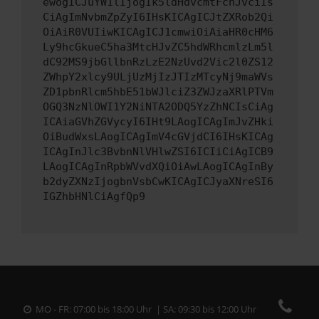
ewogICJuYW1lIjogIk5ldHdvcmtFcnJvciIs
CiAgImNvbmZpZyI6IHsKICAgICJtZXRob2Qi
OiAiR0VUIiwKICAgICJ1cmwiOiAiaHR0cHM6
Ly9hcGkueC5ha3MtcHJvZC5hdWRhcmlzLm5l
dC92MS9jbGllbnRzLzE2NzUvd2Vic2l0ZS12
ZWhpY2xlcy9ULjUzMjIzJTIzMTcyNj9maWVs
ZD1pbnRlcm5hbE51bWJlciZ3ZWJzaXRlPTVm
OGQ3NzNlOWI1Y2NiNTA2ODQ5YzZhNCIsCiAg
ICAiaGVhZGVycyI6IHt9LAogICAgImJvZHki
OiBudWxsLAogICAgImV4cGVjdCI6IHsKICAg
ICAgInJlc3BvbnNlVHlwZSI6ICIiCiAgICB9
LAogICAgInRpbWVvdXQiOiAwLAogICAgInBy
b2dyZXNzIjogbnVsbCwKICAgICJyaXNreSI6
IGZhbHNlCiAgfQp9
MO - FR: 07:00 bis 18:00 Uhr | SA: 09:30 bis 12:00 Uhr