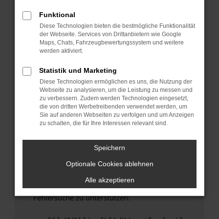
anderen Browser oder in einem privaten
Fenster?
Funktional
Diese Technologien bieten die bestmögliche Funktionalität
Starte dein Gerät neu.
der Webseite. Services von Drittanbietern wie Google
Das kann manchmal helfen, vorübergehende
Maps, Chats, Fahrzeugbewertungssystem und weitere
Probleme zu beheben.
werden aktiviert.
Stelle sicher, dass dein Browser und dein
Statistik und Marketing
Betriebssystem auf dem neuesten Stand
Diese Technologien ermöglichen es uns, die Nutzung der
sind.
Webseite zu analysieren, um die Leistung zu messen und
Veraltete Software birgt nicht nur ein
zu verbessern. Zudem werden Technologien eingesetzt,
Sicherheitsrisiko, sondern kann auch dazu
die von dritten Werbetreibenden verwendet werden, um
Sie auf anderen Webseiten zu verfolgen und um Anzeigen
führen, dass bestimmte Funktionen nicht mehr
zu schalten, die für Ihre Interessen relevant sind.
unterstützt werden.
Wende dich an den Webseitenbetreiber.
Speichern
Wenn du alle oben genannten Schritte versucht
Optionale Cookies ablehnen
hast, kontaktiere uns bitte. Wir werden
versuchen, das Problem zu beheben. Du kannst
Alle akzeptieren
uns diesen Text schicken, um uns bei der
Fehlersuche zu unterstützen: