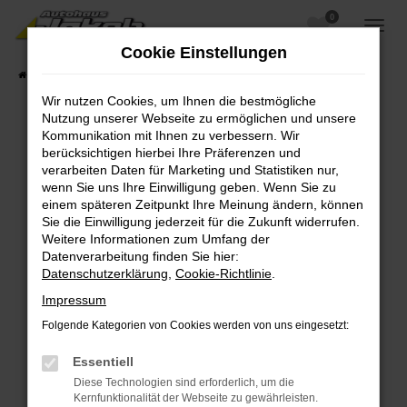
0
Zum
Hauptinhalt
Cookie Einstellungen
springen
Startseite
Fahrzeugangebote
Fahrzeugsuche
Wir nutzen Cookies, um Ihnen die bestmögliche
Nutzung unserer Webseite zu ermöglichen und unsere
Kommunikation mit Ihnen zu verbessern. Wir
berücksichtigen hierbei Ihre Präferenzen und
Fehler: Network Error
verarbeiten Daten für Marketing und Statistiken nur,
wenn Sie uns Ihre Einwilligung geben. Wenn Sie zu
Beim Laden ist ein Fehler aufgetreten.
einem späteren Zeitpunkt Ihre Meinung ändern, können
Hier sind ein paar Tipps, die dir helfen können:
Sie die Einwilligung jederzeit für die Zukunft widerrufen.
Weitere Informationen zum Umfang der
Überprüfe deine Firewall und deine
Datenverarbeitung finden Sie hier:
Internetverbindung.
Datenschutzerklärung
,
Cookie-Richtlinie
.
Laden andere Webseiten, zum Beispiel deine
Impressum
Suchmaschine?
Folgende Kategorien von Cookies werden von uns eingesetzt:
Prüfe deine Browsererweiterungen.
Manche Erweiterungen, wie Werbeblocker,
Essentiell
können das Laden bestimmter Seiten
Diese Technologien sind erforderlich, um die
verhindern. Funktioniert die Seite in einem
Kernfunktionalität der Webseite zu gewährleisten.