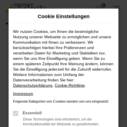
0
Zum
Hauptinhalt
Cookie Einstellungen
springen
Startseite
Fahrzeugangebote
Fahrzeugsuche
Wir nutzen Cookies, um Ihnen die bestmögliche
Nutzung unserer Webseite zu ermöglichen und unsere
Kommunikation mit Ihnen zu verbessern. Wir
berücksichtigen hierbei Ihre Präferenzen und
Fehler: Network Error
verarbeiten Daten für Marketing und Statistiken nur,
wenn Sie uns Ihre Einwilligung geben. Wenn Sie zu
Beim Laden ist ein Fehler aufgetreten.
einem späteren Zeitpunkt Ihre Meinung ändern, können
Hier sind ein paar Tipps, die dir helfen können:
Sie die Einwilligung jederzeit für die Zukunft widerrufen.
Weitere Informationen zum Umfang der
Überprüfe deine Firewall und deine
Datenverarbeitung finden Sie hier:
Internetverbindung.
Datenschutzerklärung
,
Cookie-Richtlinie
.
Laden andere Webseiten, zum Beispiel deine
Impressum
Suchmaschine?
Folgende Kategorien von Cookies werden von uns eingesetzt:
Prüfe deine Browsererweiterungen.
Manche Erweiterungen, wie Werbeblocker,
Essentiell
können das Laden bestimmter Seiten
Diese Technologien sind erforderlich, um die
verhindern. Funktioniert die Seite in einem
Kernfunktionalität der Webseite zu gewährleisten.