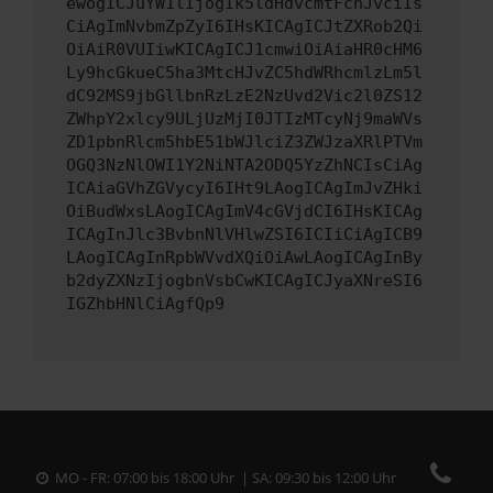
ewogICJuYW1lIjogIk5ldHdvcmtFcnJvciIs
CiAgImNvbmZpZyI6IHsKICAgICJtZXRob2Qi
OiAiR0VUIiwKICAgICJ1cmwiOiAiaHR0cHM6
Ly9hcGkueC5ha3MtcHJvZC5hdWRhcmlzLm5l
dC92MS9jbGllbnRzLzE2NzUvd2Vic2l0ZS12
ZWhpY2xlcy9ULjUzMjI0JTIzMTcyNj9maWVs
ZD1pbnRlcm5hbE51bWJlciZ3ZWJzaXRlPTVm
OGQ3NzNlOWI1Y2NiNTA2ODQ5YzZhNCIsCiAg
ICAiaGVhZGVycyI6IHt9LAogICAgImJvZHki
OiBudWxsLAogICAgImV4cGVjdCI6IHsKICAg
ICAgInJlc3BvbnNlVHlwZSI6ICIiCiAgICB9
LAogICAgInRpbWVvdXQiOiAwLAogICAgInBy
b2dyZXNzIjogbnVsbCwKICAgICJyaXNreSI6
IGZhbHNlCiAgfQp9
MO - FR: 07:00 bis 18:00 Uhr | SA: 09:30 bis 12:00 Uhr