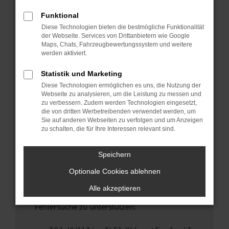
anderen Browser oder in einem privaten
Fenster?
Funktional
Diese Technologien bieten die bestmögliche Funktionalität
Starte dein Gerät neu.
der Webseite. Services von Drittanbietern wie Google
Das kann manchmal helfen, vorübergehende
Maps, Chats, Fahrzeugbewertungssystem und weitere
Probleme zu beheben.
werden aktiviert.
Stelle sicher, dass dein Browser und dein
Statistik und Marketing
Betriebssystem auf dem neuesten Stand
Diese Technologien ermöglichen es uns, die Nutzung der
sind.
Webseite zu analysieren, um die Leistung zu messen und
Veraltete Software birgt nicht nur ein
zu verbessern. Zudem werden Technologien eingesetzt,
Sicherheitsrisiko, sondern kann auch dazu
die von dritten Werbetreibenden verwendet werden, um
Sie auf anderen Webseiten zu verfolgen und um Anzeigen
führen, dass bestimmte Funktionen nicht mehr
zu schalten, die für Ihre Interessen relevant sind.
unterstützt werden.
Wende dich an den Webseitenbetreiber.
Speichern
Wenn du alle oben genannten Schritte versucht
Optionale Cookies ablehnen
hast, kontaktiere uns bitte. Wir werden
versuchen, das Problem zu beheben. Du kannst
Alle akzeptieren
uns diesen Text schicken, um uns bei der
Fehlersuche zu unterstützen: