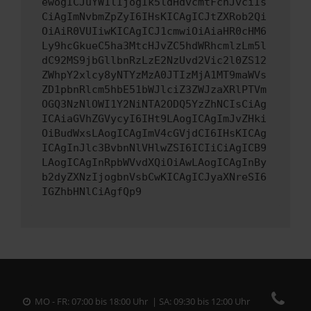
ewogICJuYW1lIjogIk5ldHdvcmtFcnJvciIs
CiAgImNvbmZpZyI6IHsKICAgICJtZXRob2Qi
OiAiR0VUIiwKICAgICJ1cmwiOiAiaHR0cHM6
Ly9hcGkueC5ha3MtcHJvZC5hdWRhcmlzLm5l
dC92MS9jbGllbnRzLzE2NzUvd2Vic2l0ZS12
ZWhpY2xlcy8yNTYzMzA0JTIzMjA1MT9maWVs
ZD1pbnRlcm5hbE51bWJlciZ3ZWJzaXRlPTVm
OGQ3NzNlOWI1Y2NiNTA2ODQ5YzZhNCIsCiAg
ICAiaGVhZGVycyI6IHt9LAogICAgImJvZHki
OiBudWxsLAogICAgImV4cGVjdCI6IHsKICAg
ICAgInJlc3BvbnNlVHlwZSI6ICIiCiAgICB9
LAogICAgInRpbWVvdXQiOiAwLAogICAgInBy
b2dyZXNzIjogbnVsbCwKICAgICJyaXNreSI6
IGZhbHNlCiAgfQp9
MO - FR: 07:00 bis 18:00 Uhr | SA: 09:30 bis 12:00 Uhr