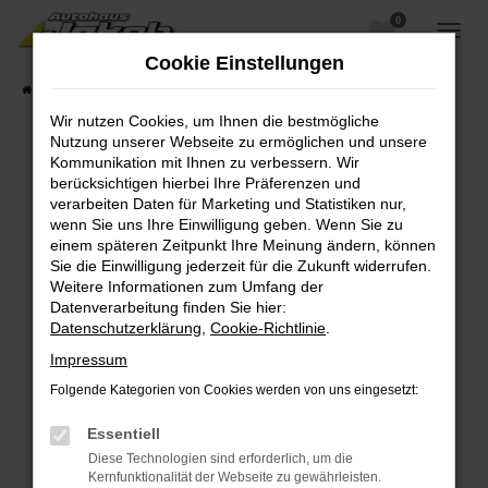
0
Zum
Hauptinhalt
Cookie Einstellungen
springen
Startseite
Fahrzeugangebote
Fahrzeugsuche
Wir nutzen Cookies, um Ihnen die bestmögliche
Nutzung unserer Webseite zu ermöglichen und unsere
Kommunikation mit Ihnen zu verbessern. Wir
berücksichtigen hierbei Ihre Präferenzen und
Fehler: Network Error
verarbeiten Daten für Marketing und Statistiken nur,
wenn Sie uns Ihre Einwilligung geben. Wenn Sie zu
Beim Laden ist ein Fehler aufgetreten.
einem späteren Zeitpunkt Ihre Meinung ändern, können
Hier sind ein paar Tipps, die dir helfen können:
Sie die Einwilligung jederzeit für die Zukunft widerrufen.
Weitere Informationen zum Umfang der
Überprüfe deine Firewall und deine
Datenverarbeitung finden Sie hier:
Internetverbindung.
Datenschutzerklärung
,
Cookie-Richtlinie
.
Laden andere Webseiten, zum Beispiel deine
Impressum
Suchmaschine?
Folgende Kategorien von Cookies werden von uns eingesetzt:
Prüfe deine Browsererweiterungen.
Manche Erweiterungen, wie Werbeblocker,
Essentiell
können das Laden bestimmter Seiten
Diese Technologien sind erforderlich, um die
verhindern. Funktioniert die Seite in einem
Kernfunktionalität der Webseite zu gewährleisten.