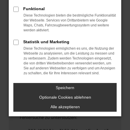
anderen Browser oder in einem privaten
Fenster?
Funktional
Diese Technologien bieten die bestmögliche Funktionalität
Starte dein Gerät neu.
der Webseite. Services von Drittanbietern wie Google
Das kann manchmal helfen, vorübergehende
Maps, Chats, Fahrzeugbewertungssystem und weitere
Probleme zu beheben.
werden aktiviert.
Stelle sicher, dass dein Browser und dein
Statistik und Marketing
Betriebssystem auf dem neuesten Stand
Diese Technologien ermöglichen es uns, die Nutzung der
sind.
Webseite zu analysieren, um die Leistung zu messen und
Veraltete Software birgt nicht nur ein
zu verbessern. Zudem werden Technologien eingesetzt,
Sicherheitsrisiko, sondern kann auch dazu
die von dritten Werbetreibenden verwendet werden, um
Sie auf anderen Webseiten zu verfolgen und um Anzeigen
führen, dass bestimmte Funktionen nicht mehr
zu schalten, die für Ihre Interessen relevant sind.
unterstützt werden.
Wende dich an den Webseitenbetreiber.
Speichern
Wenn du alle oben genannten Schritte versucht
Optionale Cookies ablehnen
hast, kontaktiere uns bitte. Wir werden
versuchen, das Problem zu beheben. Du kannst
Alle akzeptieren
uns diesen Text schicken, um uns bei der
Fehlersuche zu unterstützen: