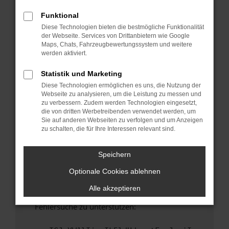
anderen Browser oder in einem privaten
Fenster?
Funktional
Diese Technologien bieten die bestmögliche Funktionalität
Starte dein Gerät neu.
der Webseite. Services von Drittanbietern wie Google
Das kann manchmal helfen, vorübergehende
Maps, Chats, Fahrzeugbewertungssystem und weitere
Probleme zu beheben.
werden aktiviert.
Stelle sicher, dass dein Browser und dein
Statistik und Marketing
Betriebssystem auf dem neuesten Stand
Diese Technologien ermöglichen es uns, die Nutzung der
sind.
Webseite zu analysieren, um die Leistung zu messen und
Veraltete Software birgt nicht nur ein
zu verbessern. Zudem werden Technologien eingesetzt,
Sicherheitsrisiko, sondern kann auch dazu
die von dritten Werbetreibenden verwendet werden, um
Sie auf anderen Webseiten zu verfolgen und um Anzeigen
führen, dass bestimmte Funktionen nicht mehr
zu schalten, die für Ihre Interessen relevant sind.
unterstützt werden.
Wende dich an den Webseitenbetreiber.
Speichern
Wenn du alle oben genannten Schritte versucht
Optionale Cookies ablehnen
hast, kontaktiere uns bitte. Wir werden
versuchen, das Problem zu beheben. Du kannst
Alle akzeptieren
uns diesen Text schicken, um uns bei der
Fehlersuche zu unterstützen: