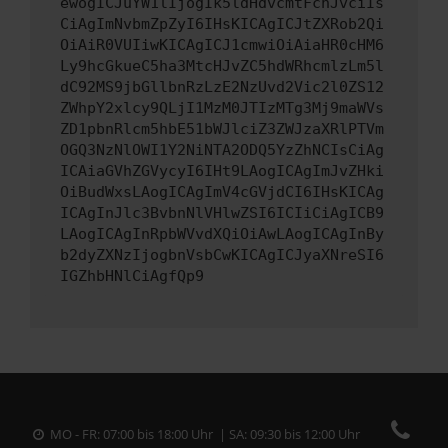
ewogICJuYW1lIjogIk5ldHdvcmtFcnJvciIs
CiAgImNvbmZpZyI6IHsKICAgICJtZXRob2Qi
OiAiR0VUIiwKICAgICJ1cmwiOiAiaHR0cHM6
Ly9hcGkueC5ha3MtcHJvZC5hdWRhcmlzLm5l
dC92MS9jbGllbnRzLzE2NzUvd2Vic2l0ZS12
ZWhpY2xlcy9QLjI1MzM0JTIzMTg3Mj9maWVs
ZD1pbnRlcm5hbE51bWJlciZ3ZWJzaXRlPTVm
OGQ3NzNlOWI1Y2NiNTA2ODQ5YzZhNCIsCiAg
ICAiaGVhZGVycyI6IHt9LAogICAgImJvZHki
OiBudWxsLAogICAgImV4cGVjdCI6IHsKICAg
ICAgInJlc3BvbnNlVHlwZSI6ICIiCiAgICB9
LAogICAgInRpbWVvdXQiOiAwLAogICAgInBy
b2dyZXNzIjogbnVsbCwKICAgICJyaXNreSI6
IGZhbHNlCiAgfQp9
MO - FR: 07:00 bis 18:00 Uhr | SA: 09:30 bis 12:00 Uhr