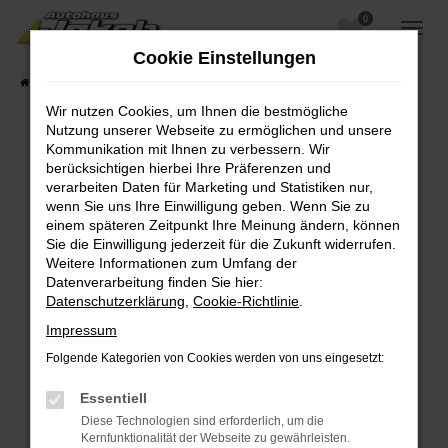
0
Zum
Hauptinhalt
Cookie Einstellungen
springen
Startseite
Fahrzeugangebote
Fahrzeugsuche
Wir nutzen Cookies, um Ihnen die bestmögliche
Nutzung unserer Webseite zu ermöglichen und unsere
Kommunikation mit Ihnen zu verbessern. Wir
berücksichtigen hierbei Ihre Präferenzen und
Fehler: Network Error
verarbeiten Daten für Marketing und Statistiken nur,
wenn Sie uns Ihre Einwilligung geben. Wenn Sie zu
Beim Laden ist ein Fehler aufgetreten.
einem späteren Zeitpunkt Ihre Meinung ändern, können
Hier sind ein paar Tipps, die dir helfen können:
Sie die Einwilligung jederzeit für die Zukunft widerrufen.
Weitere Informationen zum Umfang der
Überprüfe deine Firewall und deine
Datenverarbeitung finden Sie hier:
Internetverbindung.
Datenschutzerklärung
,
Cookie-Richtlinie
.
Laden andere Webseiten, zum Beispiel deine
Impressum
Suchmaschine?
Folgende Kategorien von Cookies werden von uns eingesetzt:
Prüfe deine Browsererweiterungen.
Manche Erweiterungen, wie Werbeblocker,
Essentiell
können das Laden bestimmter Seiten
Diese Technologien sind erforderlich, um die
verhindern. Funktioniert die Seite in einem
Kernfunktionalität der Webseite zu gewährleisten.