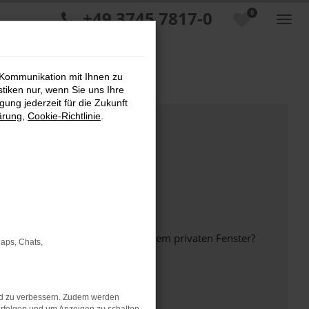
+49 3745 7817-0
0
 Kommunikation mit Ihnen zu
stiken nur, wenn Sie uns Ihre
ung jederzeit für die Zukunft
ärung
,
Cookie-Richtlinie
.
inem anderen Browser oder in einem privaten Fenster?
Maps, Chats,
nd zu verbessern. Zudem werden