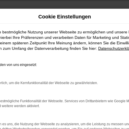
Cookie Einstellungen
ie bestmögliche Nutzung unserer Webseite zu ermöglichen und unsere
hierbei Ihre Präferenzen und verarbeiten Daten für Marketing und Stati
einem späteren Zeitpunkt Ihre Meinung ändern, können Sie die Einwillig
en zum Umfang der Datenverarbeitung finden Sie hier:
Datenschutzerkl
en von uns eingesetzt:
indung.
rlich, um die Kernfunktionalität der Webseite zu gewährleisten.
hine?
aden bestimmter Seiten verhindern. Funktioniert die Seite in e
estmögliche Funktionalität der Webseite. Services von Drittanbietern wie Google 
eitere werden aktiviert.
 zu beheben.
bssystem auf dem neuesten Stand sind.
 es uns, die Nutzung der Webseite zu analysieren, um die Leistung zu messen u