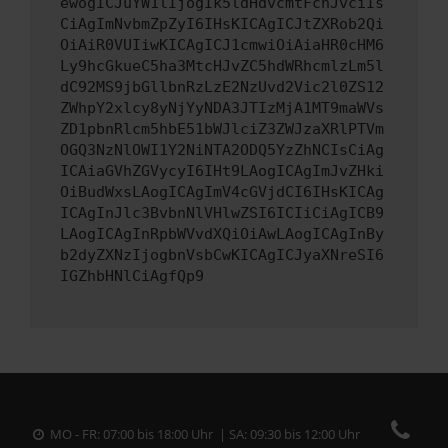
ewogICJuYW1lIjogIk5ldHdvcmtFcnJvciIs
CiAgImNvbmZpZyI6IHsKICAgICJtZXRob2Qi
OiAiR0VUIiwKICAgICJ1cmwiOiAiaHR0cHM6
Ly9hcGkueC5ha3MtcHJvZC5hdWRhcmlzLm5l
dC92MS9jbGllbnRzLzE2NzUvd2Vic2l0ZS12
ZWhpY2xlcy8yNjYyNDA3JTIzMjA1MT9maWVs
ZD1pbnRlcm5hbE51bWJlciZ3ZWJzaXRlPTVm
OGQ3NzNlOWI1Y2NiNTA2ODQ5YzZhNCIsCiAg
ICAiaGVhZGVycyI6IHt9LAogICAgImJvZHki
OiBudWxsLAogICAgImV4cGVjdCI6IHsKICAg
ICAgInJlc3BvbnNlVHlwZSI6ICIiCiAgICB9
LAogICAgInRpbWVvdXQiOiAwLAogICAgInBy
b2dyZXNzIjogbnVsbCwKICAgICJyaXNreSI6
IGZhbHNlCiAgfQp9
MO - FR: 07:00 bis 18:00 Uhr | SA: 09:30 bis 12:00 Uhr