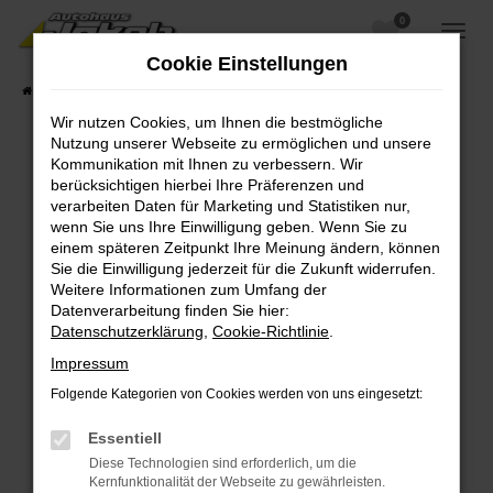
0
Zum
Hauptinhalt
Cookie Einstellungen
springen
Startseite
Fahrzeugangebote
Fahrzeugsuche
Wir nutzen Cookies, um Ihnen die bestmögliche
Nutzung unserer Webseite zu ermöglichen und unsere
Kommunikation mit Ihnen zu verbessern. Wir
berücksichtigen hierbei Ihre Präferenzen und
Fehler: Network Error
verarbeiten Daten für Marketing und Statistiken nur,
wenn Sie uns Ihre Einwilligung geben. Wenn Sie zu
Beim Laden ist ein Fehler aufgetreten.
einem späteren Zeitpunkt Ihre Meinung ändern, können
Hier sind ein paar Tipps, die dir helfen können:
Sie die Einwilligung jederzeit für die Zukunft widerrufen.
Weitere Informationen zum Umfang der
Überprüfe deine Firewall und deine
Datenverarbeitung finden Sie hier:
Internetverbindung.
Datenschutzerklärung
,
Cookie-Richtlinie
.
Laden andere Webseiten, zum Beispiel deine
Impressum
Suchmaschine?
Folgende Kategorien von Cookies werden von uns eingesetzt:
Prüfe deine Browsererweiterungen.
Manche Erweiterungen, wie Werbeblocker,
Essentiell
können das Laden bestimmter Seiten
Diese Technologien sind erforderlich, um die
verhindern. Funktioniert die Seite in einem
Kernfunktionalität der Webseite zu gewährleisten.