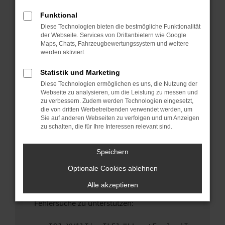
anderen Browser oder in einem privaten
Fenster?
Funktional
Diese Technologien bieten die bestmögliche Funktionalität
Starte dein Gerät neu.
der Webseite. Services von Drittanbietern wie Google
Das kann manchmal helfen, vorübergehende
Maps, Chats, Fahrzeugbewertungssystem und weitere
Probleme zu beheben.
werden aktiviert.
Stelle sicher, dass dein Browser und dein
Statistik und Marketing
Betriebssystem auf dem neuesten Stand
Diese Technologien ermöglichen es uns, die Nutzung der
sind.
Webseite zu analysieren, um die Leistung zu messen und
Veraltete Software birgt nicht nur ein
zu verbessern. Zudem werden Technologien eingesetzt,
Sicherheitsrisiko, sondern kann auch dazu
die von dritten Werbetreibenden verwendet werden, um
Sie auf anderen Webseiten zu verfolgen und um Anzeigen
führen, dass bestimmte Funktionen nicht mehr
zu schalten, die für Ihre Interessen relevant sind.
unterstützt werden.
Wende dich an den Webseitenbetreiber.
Speichern
Wenn du alle oben genannten Schritte versucht
Optionale Cookies ablehnen
hast, kontaktiere uns bitte. Wir werden
versuchen, das Problem zu beheben. Du kannst
Alle akzeptieren
uns diesen Text schicken, um uns bei der
Fehlersuche zu unterstützen: