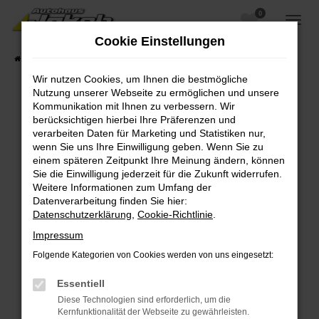
0
Zum
Hauptinhalt
Cookie Einstellungen
springen
Startseite
Fahrzeugangebote
Fahrzeugsuche
Wir nutzen Cookies, um Ihnen die bestmögliche
Nutzung unserer Webseite zu ermöglichen und unsere
Kommunikation mit Ihnen zu verbessern. Wir
berücksichtigen hierbei Ihre Präferenzen und
Fehler: Network Error
verarbeiten Daten für Marketing und Statistiken nur,
wenn Sie uns Ihre Einwilligung geben. Wenn Sie zu
Beim Laden ist ein Fehler aufgetreten.
einem späteren Zeitpunkt Ihre Meinung ändern, können
Hier sind ein paar Tipps, die dir helfen können:
Sie die Einwilligung jederzeit für die Zukunft widerrufen.
Weitere Informationen zum Umfang der
Überprüfe deine Firewall und deine
Datenverarbeitung finden Sie hier:
Internetverbindung.
Datenschutzerklärung
,
Cookie-Richtlinie
.
Laden andere Webseiten, zum Beispiel deine
Impressum
Suchmaschine?
Folgende Kategorien von Cookies werden von uns eingesetzt:
Prüfe deine Browsererweiterungen.
Manche Erweiterungen, wie Werbeblocker,
Essentiell
können das Laden bestimmter Seiten
Diese Technologien sind erforderlich, um die
verhindern. Funktioniert die Seite in einem
Kernfunktionalität der Webseite zu gewährleisten.