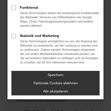
anderen Browser oder in einem privaten
Fenster?
Funktional
Diese Technologien bieten die bestmögliche Funktionalität
Starte dein Gerät neu.
der Webseite. Services von Drittanbietern wie Google
Das kann manchmal helfen, vorübergehende
Maps, Chats, Fahrzeugbewertungssystem und weitere
Probleme zu beheben.
werden aktiviert.
Stelle sicher, dass dein Browser und dein
Statistik und Marketing
Betriebssystem auf dem neuesten Stand
Diese Technologien ermöglichen es uns, die Nutzung der
sind.
Webseite zu analysieren, um die Leistung zu messen und
Veraltete Software birgt nicht nur ein
zu verbessern. Zudem werden Technologien eingesetzt,
Sicherheitsrisiko, sondern kann auch dazu
die von dritten Werbetreibenden verwendet werden, um
Sie auf anderen Webseiten zu verfolgen und um Anzeigen
führen, dass bestimmte Funktionen nicht mehr
zu schalten, die für Ihre Interessen relevant sind.
unterstützt werden.
Wende dich an den Webseitenbetreiber.
Speichern
Wenn du alle oben genannten Schritte versucht
Optionale Cookies ablehnen
hast, kontaktiere uns bitte. Wir werden
versuchen, das Problem zu beheben. Du kannst
Alle akzeptieren
uns diesen Text schicken, um uns bei der
Fehlersuche zu unterstützen: