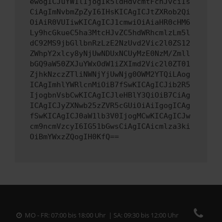
ewogICJuYW1lIjogIk5ldHdvcmtFcnJvciIs
CiAgImNvbmZpZyI6IHsKICAgICJtZXRob2Qi
OiAiR0VUIiwKICAgICJ1cmwiOiAiaHR0cHM6
Ly9hcGkueC5ha3MtcHJvZC5hdWRhcmlzLm5l
dC92MS9jbGllbnRzLzE2NzUvd2Vic2l0ZS12
ZWhpY2xlcy8yNjUwNDUxNCUyMzE0NzM/Zmll
bGQ9aW50ZXJuYWxOdW1iZXImd2Vic2l0ZT01
ZjhkNzczZTliNWNjYjUwNjg0OWM2YTQiLAog
ICAgImhlYWRlcnMiOiB7fSwKICAgICJib2R5
IjogbnVsbCwKICAgICJleHBlY3QiOiB7CiAg
ICAgICJyZXNwb25zZVR5cGUiOiAiIgogICAg
fSwKICAgICJ0aW1lb3V0IjogMCwKICAgICJw
cm9ncmVzcyI6IG51bGwsCiAgICAicmlza3ki
OiBmYWxzZQogIH0KfQ==
MO - FR: 07:00 bis 18:00 Uhr | SA: 09:30 bis 12:00 Uhr