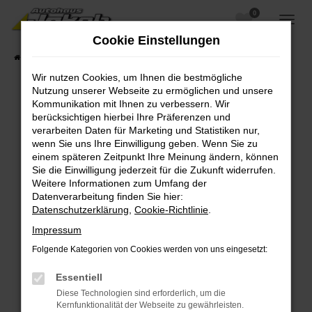
0
Zum
Hauptinhalt
Cookie Einstellungen
springen
Startseite
Fahrzeugangebote
Fahrzeugsuche
Wir nutzen Cookies, um Ihnen die bestmögliche
Nutzung unserer Webseite zu ermöglichen und unsere
Kommunikation mit Ihnen zu verbessern. Wir
berücksichtigen hierbei Ihre Präferenzen und
Fehler: Network Error
verarbeiten Daten für Marketing und Statistiken nur,
wenn Sie uns Ihre Einwilligung geben. Wenn Sie zu
Beim Laden ist ein Fehler aufgetreten.
einem späteren Zeitpunkt Ihre Meinung ändern, können
Hier sind ein paar Tipps, die dir helfen können:
Sie die Einwilligung jederzeit für die Zukunft widerrufen.
Weitere Informationen zum Umfang der
Überprüfe deine Firewall und deine
Datenverarbeitung finden Sie hier:
Internetverbindung.
Datenschutzerklärung
,
Cookie-Richtlinie
.
Laden andere Webseiten, zum Beispiel deine
Impressum
Suchmaschine?
Folgende Kategorien von Cookies werden von uns eingesetzt:
Prüfe deine Browsererweiterungen.
Manche Erweiterungen, wie Werbeblocker,
Essentiell
können das Laden bestimmter Seiten
Diese Technologien sind erforderlich, um die
verhindern. Funktioniert die Seite in einem
Kernfunktionalität der Webseite zu gewährleisten.