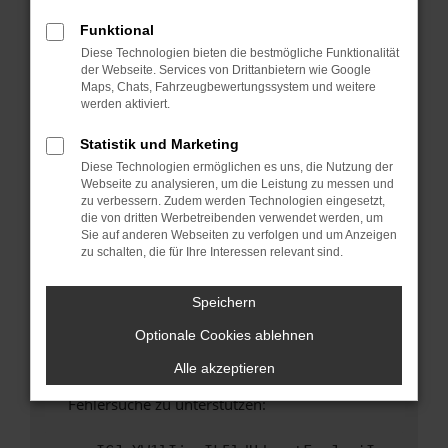
anderen Browser oder in einem privaten
Fenster?
Funktional
Diese Technologien bieten die bestmögliche Funktionalität
Starte dein Gerät neu.
der Webseite. Services von Drittanbietern wie Google
Das kann manchmal helfen, vorübergehende
Maps, Chats, Fahrzeugbewertungssystem und weitere
Probleme zu beheben.
werden aktiviert.
Stelle sicher, dass dein Browser und dein
Statistik und Marketing
Betriebssystem auf dem neuesten Stand
Diese Technologien ermöglichen es uns, die Nutzung der
sind.
Webseite zu analysieren, um die Leistung zu messen und
Veraltete Software birgt nicht nur ein
zu verbessern. Zudem werden Technologien eingesetzt,
Sicherheitsrisiko, sondern kann auch dazu
die von dritten Werbetreibenden verwendet werden, um
Sie auf anderen Webseiten zu verfolgen und um Anzeigen
führen, dass bestimmte Funktionen nicht mehr
zu schalten, die für Ihre Interessen relevant sind.
unterstützt werden.
Wende dich an den Webseitenbetreiber.
Speichern
Wenn du alle oben genannten Schritte versucht
Optionale Cookies ablehnen
hast, kontaktiere uns bitte. Wir werden
versuchen, das Problem zu beheben. Du kannst
Alle akzeptieren
uns diesen Text schicken, um uns bei der
Fehlersuche zu unterstützen: