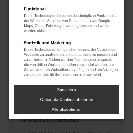
anderen Browser oder in einem privaten
Fenster?
Funktional
Diese Technologien bieten die bestmögliche Funktionalität
Starte dein Gerät neu.
der Webseite. Services von Drittanbietern wie Google
Das kann manchmal helfen, vorübergehende
Maps, Chats, Fahrzeugbewertungssystem und weitere
Probleme zu beheben.
werden aktiviert.
Stelle sicher, dass dein Browser und dein
Statistik und Marketing
Betriebssystem auf dem neuesten Stand
Diese Technologien ermöglichen es uns, die Nutzung der
sind.
Webseite zu analysieren, um die Leistung zu messen und
Veraltete Software birgt nicht nur ein
zu verbessern. Zudem werden Technologien eingesetzt,
Sicherheitsrisiko, sondern kann auch dazu
die von dritten Werbetreibenden verwendet werden, um
Sie auf anderen Webseiten zu verfolgen und um Anzeigen
führen, dass bestimmte Funktionen nicht mehr
zu schalten, die für Ihre Interessen relevant sind.
unterstützt werden.
Wende dich an den Webseitenbetreiber.
Speichern
Wenn du alle oben genannten Schritte versucht
Optionale Cookies ablehnen
hast, kontaktiere uns bitte. Wir werden
versuchen, das Problem zu beheben. Du kannst
Alle akzeptieren
uns diesen Text schicken, um uns bei der
Fehlersuche zu unterstützen: