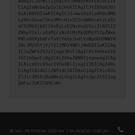
ewogICJuYW1lIjogIk5ldHdvcmtFcnJvciIs
CiAgImNvbmZpZyI6IHsKICAgICJtZXRob2Qi
OiAiR0VUIiwKICAgICJ1cmwiOiAiaHR0cHM6
Ly9hcGkueC5ha3MtcHJvZC5hdWRhcmlzLm5l
dC92MS9jbGllbnRzLzE2NzUvd2Vic2l0ZS12
ZWhpY2xlcy8xMjczNzAlMjMxODMzP2ZpZWxk
PWludGVybmFsTnVtYmVyJndlYnNpdGU9NWY4
ZDc3M2U5YjVjY2I1MDY4NDljNmE0IiwKICAg
ICJoZWFkZXJzIjoge30sCiAgICAiYm9keSI6
IG51bGwsCiAgICAiZXhwZWN0IjogewogICAg
ICAicmVzcG9uc2VUeXBlIjogIiIKICAgIH0s
CiAgICAidGltZW91dCI6IDAsCiAgICAicHJv
Z3Jlc3MiOiBudWxsLAogICAgInJpc2t5Ijog
ZmFsc2UKICB9Cn0=
MO - FR: 07:00 bis 18:00 Uhr | SA: 09:30 bis 12:00 Uhr