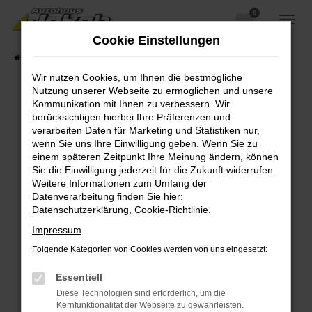
0
Zum
Hauptinhalt
Cookie Einstellungen
springen
Startseite
Fahrzeugangebote
Fahrzeugsuche
Wir nutzen Cookies, um Ihnen die bestmögliche
Nutzung unserer Webseite zu ermöglichen und unsere
Kommunikation mit Ihnen zu verbessern. Wir
berücksichtigen hierbei Ihre Präferenzen und
Fehler: Network Error
verarbeiten Daten für Marketing und Statistiken nur,
wenn Sie uns Ihre Einwilligung geben. Wenn Sie zu
Beim Laden ist ein Fehler aufgetreten.
einem späteren Zeitpunkt Ihre Meinung ändern, können
Hier sind ein paar Tipps, die dir helfen können:
Sie die Einwilligung jederzeit für die Zukunft widerrufen.
Weitere Informationen zum Umfang der
Überprüfe deine Firewall und deine
Datenverarbeitung finden Sie hier:
Internetverbindung.
Datenschutzerklärung
,
Cookie-Richtlinie
.
Laden andere Webseiten, zum Beispiel deine
Impressum
Suchmaschine?
Folgende Kategorien von Cookies werden von uns eingesetzt:
Prüfe deine Browsererweiterungen.
Manche Erweiterungen, wie Werbeblocker,
Essentiell
können das Laden bestimmter Seiten
Diese Technologien sind erforderlich, um die
verhindern. Funktioniert die Seite in einem
Kernfunktionalität der Webseite zu gewährleisten.