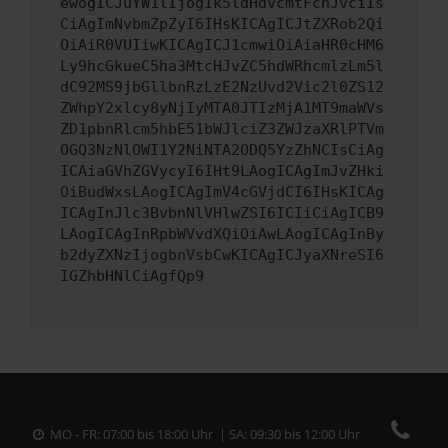
ewogICJuYW1lIjogIk5ldHdvcmtFcnJvciIs
CiAgImNvbmZpZyI6IHsKICAgICJtZXRob2Qi
OiAiR0VUIiwKICAgICJ1cmwiOiAiaHR0cHM6
Ly9hcGkueC5ha3MtcHJvZC5hdWRhcmlzLm5l
dC92MS9jbGllbnRzLzE2NzUvd2Vic2l0ZS12
ZWhpY2xlcy8yNjIyMTA0JTIzMjA1MT9maWVs
ZD1pbnRlcm5hbE51bWJlciZ3ZWJzaXRlPTVm
OGQ3NzNlOWI1Y2NiNTA2ODQ5YzZhNCIsCiAg
ICAiaGVhZGVycyI6IHt9LAogICAgImJvZHki
OiBudWxsLAogICAgImV4cGVjdCI6IHsKICAg
ICAgInJlc3BvbnNlVHlwZSI6ICIiCiAgICB9
LAogICAgInRpbWVvdXQiOiAwLAogICAgInBy
b2dyZXNzIjogbnVsbCwKICAgICJyaXNreSI6
IGZhbHNlCiAgfQp9
MO - FR: 07:00 bis 18:00 Uhr | SA: 09:30 bis 12:00 Uhr