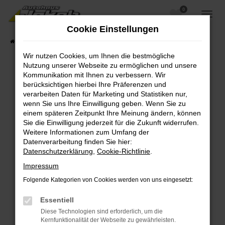
0
Zum
Hauptinhalt
Cookie Einstellungen
springen
Startseite
Fahrzeugangebote
Fahrzeugsuche
Wir nutzen Cookies, um Ihnen die bestmögliche
Nutzung unserer Webseite zu ermöglichen und unsere
Kommunikation mit Ihnen zu verbessern. Wir
berücksichtigen hierbei Ihre Präferenzen und
Fehler: Network Error
verarbeiten Daten für Marketing und Statistiken nur,
wenn Sie uns Ihre Einwilligung geben. Wenn Sie zu
Beim Laden ist ein Fehler aufgetreten.
einem späteren Zeitpunkt Ihre Meinung ändern, können
Hier sind ein paar Tipps, die dir helfen können:
Sie die Einwilligung jederzeit für die Zukunft widerrufen.
Weitere Informationen zum Umfang der
Überprüfe deine Firewall und deine
Datenverarbeitung finden Sie hier:
Internetverbindung.
Datenschutzerklärung
,
Cookie-Richtlinie
.
Laden andere Webseiten, zum Beispiel deine
Impressum
Suchmaschine?
Folgende Kategorien von Cookies werden von uns eingesetzt:
Prüfe deine Browsererweiterungen.
Manche Erweiterungen, wie Werbeblocker,
Essentiell
können das Laden bestimmter Seiten
Diese Technologien sind erforderlich, um die
verhindern. Funktioniert die Seite in einem
Kernfunktionalität der Webseite zu gewährleisten.