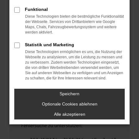
anderen Browser oder in einem privaten
Fenster?
Funktional
Diese Technologien bieten die bestmögliche Funktionalität
Starte dein Gerät neu.
der Webseite. Services von Drittanbietern wie Google
Das kann manchmal helfen, vorübergehende
Maps, Chats, Fahrzeugbewertungssystem und weitere
Probleme zu beheben.
werden aktiviert.
Stelle sicher, dass dein Browser und dein
Statistik und Marketing
Betriebssystem auf dem neuesten Stand
Diese Technologien ermöglichen es uns, die Nutzung der
sind.
Webseite zu analysieren, um die Leistung zu messen und
Veraltete Software birgt nicht nur ein
zu verbessern. Zudem werden Technologien eingesetzt,
Sicherheitsrisiko, sondern kann auch dazu
die von dritten Werbetreibenden verwendet werden, um
Sie auf anderen Webseiten zu verfolgen und um Anzeigen
führen, dass bestimmte Funktionen nicht mehr
zu schalten, die für Ihre Interessen relevant sind.
unterstützt werden.
Wende dich an den Webseitenbetreiber.
Speichern
Wenn du alle oben genannten Schritte versucht
Optionale Cookies ablehnen
hast, kontaktiere uns bitte. Wir werden
versuchen, das Problem zu beheben. Du kannst
Alle akzeptieren
uns diesen Text schicken, um uns bei der
Fehlersuche zu unterstützen: