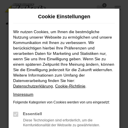
0
Zum
Hauptinhalt
Cookie Einstellungen
springen
Startseite
Fahrzeugangebote
Fahrzeugsuche
Wir nutzen Cookies, um Ihnen die bestmögliche
Nutzung unserer Webseite zu ermöglichen und unsere
Kommunikation mit Ihnen zu verbessern. Wir
berücksichtigen hierbei Ihre Präferenzen und
Fehler: Network Error
verarbeiten Daten für Marketing und Statistiken nur,
wenn Sie uns Ihre Einwilligung geben. Wenn Sie zu
Beim Laden ist ein Fehler aufgetreten.
einem späteren Zeitpunkt Ihre Meinung ändern, können
Hier sind ein paar Tipps, die dir helfen können:
Sie die Einwilligung jederzeit für die Zukunft widerrufen.
Weitere Informationen zum Umfang der
Überprüfe deine Firewall und deine
Datenverarbeitung finden Sie hier:
Internetverbindung.
Datenschutzerklärung
,
Cookie-Richtlinie
.
Laden andere Webseiten, zum Beispiel deine
Impressum
Suchmaschine?
Folgende Kategorien von Cookies werden von uns eingesetzt:
Prüfe deine Browsererweiterungen.
Manche Erweiterungen, wie Werbeblocker,
Essentiell
können das Laden bestimmter Seiten
Diese Technologien sind erforderlich, um die
verhindern. Funktioniert die Seite in einem
Kernfunktionalität der Webseite zu gewährleisten.