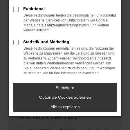
anderen Browser oder in einem privaten
Fenster?
Funktional
Diese Technologien bieten die bestmögliche Funktionalität
Starte dein Gerät neu.
der Webseite. Services von Drittanbietern wie Google
Das kann manchmal helfen, vorübergehende
Maps, Chats, Fahrzeugbewertungssystem und weitere
Probleme zu beheben.
werden aktiviert.
Stelle sicher, dass dein Browser und dein
Statistik und Marketing
Betriebssystem auf dem neuesten Stand
Diese Technologien ermöglichen es uns, die Nutzung der
sind.
Webseite zu analysieren, um die Leistung zu messen und
Veraltete Software birgt nicht nur ein
zu verbessern. Zudem werden Technologien eingesetzt,
Sicherheitsrisiko, sondern kann auch dazu
die von dritten Werbetreibenden verwendet werden, um
Sie auf anderen Webseiten zu verfolgen und um Anzeigen
führen, dass bestimmte Funktionen nicht mehr
zu schalten, die für Ihre Interessen relevant sind.
unterstützt werden.
Wende dich an den Webseitenbetreiber.
Speichern
Wenn du alle oben genannten Schritte versucht
Optionale Cookies ablehnen
hast, kontaktiere uns bitte. Wir werden
versuchen, das Problem zu beheben. Du kannst
Alle akzeptieren
uns diesen Text schicken, um uns bei der
Fehlersuche zu unterstützen: