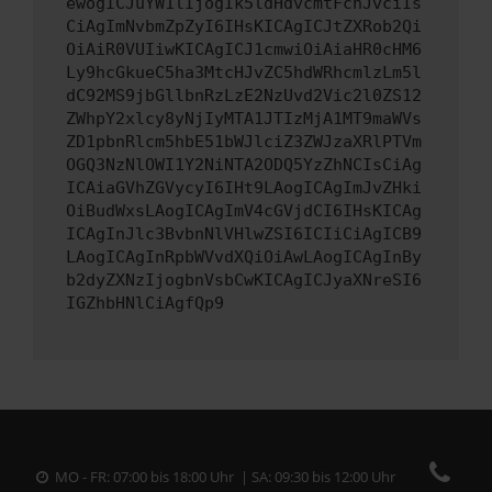
ewogICJuYW1lIjogIk5ldHdvcmtFcnJvciIs
CiAgImNvbmZpZyI6IHsKICAgICJtZXRob2Qi
OiAiR0VUIiwKICAgICJ1cmwiOiAiaHR0cHM6
Ly9hcGkueC5ha3MtcHJvZC5hdWRhcmlzLm5l
dC92MS9jbGllbnRzLzE2NzUvd2Vic2l0ZS12
ZWhpY2xlcy8yNjIyMTA1JTIzMjA1MT9maWVs
ZD1pbnRlcm5hbE51bWJlciZ3ZWJzaXRlPTVm
OGQ3NzNlOWI1Y2NiNTA2ODQ5YzZhNCIsCiAg
ICAiaGVhZGVycyI6IHt9LAogICAgImJvZHki
OiBudWxsLAogICAgImV4cGVjdCI6IHsKICAg
ICAgInJlc3BvbnNlVHlwZSI6ICIiCiAgICB9
LAogICAgInRpbWVvdXQiOiAwLAogICAgInBy
b2dyZXNzIjogbnVsbCwKICAgICJyaXNreSI6
IGZhbHNlCiAgfQp9
MO - FR: 07:00 bis 18:00 Uhr | SA: 09:30 bis 12:00 Uhr