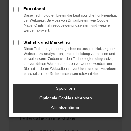
anderen Browser oder in einem privaten
Fenster?
Funktional
Diese Technologien bieten die bestmögliche Funktionalität
Starte dein Gerät neu.
der Webseite. Services von Drittanbietern wie Google
Das kann manchmal helfen, vorübergehende
Maps, Chats, Fahrzeugbewertungssystem und weitere
Probleme zu beheben.
werden aktiviert.
Stelle sicher, dass dein Browser und dein
Statistik und Marketing
Betriebssystem auf dem neuesten Stand
Diese Technologien ermöglichen es uns, die Nutzung der
sind.
Webseite zu analysieren, um die Leistung zu messen und
Veraltete Software birgt nicht nur ein
zu verbessern. Zudem werden Technologien eingesetzt,
Sicherheitsrisiko, sondern kann auch dazu
die von dritten Werbetreibenden verwendet werden, um
Sie auf anderen Webseiten zu verfolgen und um Anzeigen
führen, dass bestimmte Funktionen nicht mehr
zu schalten, die für Ihre Interessen relevant sind.
unterstützt werden.
Wende dich an den Webseitenbetreiber.
Speichern
Wenn du alle oben genannten Schritte versucht
Optionale Cookies ablehnen
hast, kontaktiere uns bitte. Wir werden
versuchen, das Problem zu beheben. Du kannst
Alle akzeptieren
uns diesen Text schicken, um uns bei der
Fehlersuche zu unterstützen: