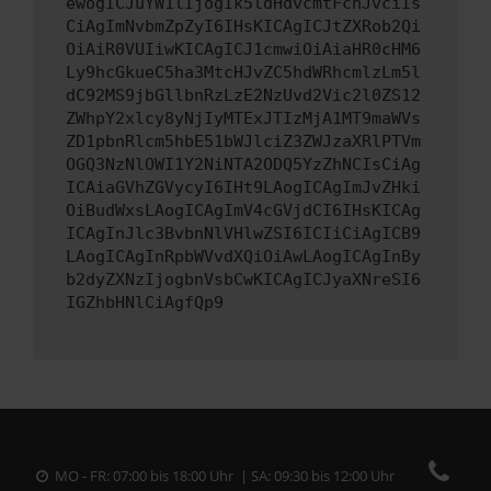
ewogICJuYW1lIjogIk5ldHdvcmtFcnJvciIs
CiAgImNvbmZpZyI6IHsKICAgICJtZXRob2Qi
OiAiR0VUIiwKICAgICJ1cmwiOiAiaHR0cHM6
Ly9hcGkueC5ha3MtcHJvZC5hdWRhcmlzLm5l
dC92MS9jbGllbnRzLzE2NzUvd2Vic2l0ZS12
ZWhpY2xlcy8yNjIyMTExJTIzMjA1MT9maWVs
ZD1pbnRlcm5hbE51bWJlciZ3ZWJzaXRlPTVm
OGQ3NzNlOWI1Y2NiNTA2ODQ5YzZhNCIsCiAg
ICAiaGVhZGVycyI6IHt9LAogICAgImJvZHki
OiBudWxsLAogICAgImV4cGVjdCI6IHsKICAg
ICAgInJlc3BvbnNlVHlwZSI6ICIiCiAgICB9
LAogICAgInRpbWVvdXQiOiAwLAogICAgInBy
b2dyZXNzIjogbnVsbCwKICAgICJyaXNreSI6
IGZhbHNlCiAgfQp9
MO - FR: 07:00 bis 18:00 Uhr | SA: 09:30 bis 12:00 Uhr