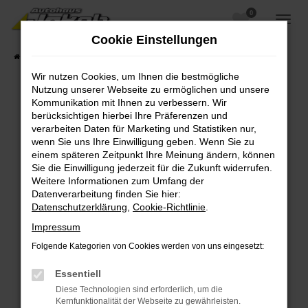
0
Zum
Hauptinhalt
Cookie Einstellungen
springen
Startseite
Fahrzeugangebote
Fahrzeugsuche
Wir nutzen Cookies, um Ihnen die bestmögliche
Nutzung unserer Webseite zu ermöglichen und unsere
Kommunikation mit Ihnen zu verbessern. Wir
berücksichtigen hierbei Ihre Präferenzen und
Fehler: Network Error
verarbeiten Daten für Marketing und Statistiken nur,
wenn Sie uns Ihre Einwilligung geben. Wenn Sie zu
Beim Laden ist ein Fehler aufgetreten.
einem späteren Zeitpunkt Ihre Meinung ändern, können
Hier sind ein paar Tipps, die dir helfen können:
Sie die Einwilligung jederzeit für die Zukunft widerrufen.
Weitere Informationen zum Umfang der
Überprüfe deine Firewall und deine
Datenverarbeitung finden Sie hier:
Internetverbindung.
Datenschutzerklärung
,
Cookie-Richtlinie
.
Laden andere Webseiten, zum Beispiel deine
Impressum
Suchmaschine?
Folgende Kategorien von Cookies werden von uns eingesetzt:
Prüfe deine Browsererweiterungen.
Manche Erweiterungen, wie Werbeblocker,
Essentiell
können das Laden bestimmter Seiten
Diese Technologien sind erforderlich, um die
verhindern. Funktioniert die Seite in einem
Kernfunktionalität der Webseite zu gewährleisten.