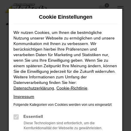
0
Zum
Hauptinhalt
Cookie Einstellungen
springen
Startseite
Fahrzeugangebote
Fahrzeugsuche
Wir nutzen Cookies, um Ihnen die bestmögliche
Nutzung unserer Webseite zu ermöglichen und unsere
Kommunikation mit Ihnen zu verbessern. Wir
berücksichtigen hierbei Ihre Präferenzen und
Fehler: Network Error
verarbeiten Daten für Marketing und Statistiken nur,
wenn Sie uns Ihre Einwilligung geben. Wenn Sie zu
Beim Laden ist ein Fehler aufgetreten.
einem späteren Zeitpunkt Ihre Meinung ändern, können
Hier sind ein paar Tipps, die dir helfen können:
Sie die Einwilligung jederzeit für die Zukunft widerrufen.
Weitere Informationen zum Umfang der
Überprüfe deine Firewall und deine
Datenverarbeitung finden Sie hier:
Internetverbindung.
Datenschutzerklärung
,
Cookie-Richtlinie
.
Laden andere Webseiten, zum Beispiel deine
Impressum
Suchmaschine?
Folgende Kategorien von Cookies werden von uns eingesetzt:
Prüfe deine Browsererweiterungen.
Manche Erweiterungen, wie Werbeblocker,
Essentiell
können das Laden bestimmter Seiten
Diese Technologien sind erforderlich, um die
verhindern. Funktioniert die Seite in einem
Kernfunktionalität der Webseite zu gewährleisten.