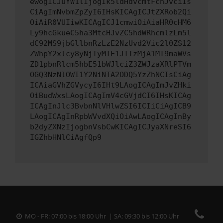
ewogICJuYW1lIjogIk5ldHdvcmtFcnJvciIs
CiAgImNvbmZpZyI6IHsKICAgICJtZXRob2Qi
OiAiR0VUIiwKICAgICJ1cmwiOiAiaHR0cHM6
Ly9hcGkueC5ha3MtcHJvZC5hdWRhcmlzLm5l
dC92MS9jbGllbnRzLzE2NzUvd2Vic2l0ZS12
ZWhpY2xlcy8yNjIyMTE1JTIzMjA1MT9maWVs
ZD1pbnRlcm5hbE51bWJlciZ3ZWJzaXRlPTVm
OGQ3NzNlOWI1Y2NiNTA2ODQ5YzZhNCIsCiAg
ICAiaGVhZGVycyI6IHt9LAogICAgImJvZHki
OiBudWxsLAogICAgImV4cGVjdCI6IHsKICAg
ICAgInJlc3BvbnNlVHlwZSI6ICIiCiAgICB9
LAogICAgInRpbWVvdXQiOiAwLAogICAgInBy
b2dyZXNzIjogbnVsbCwKICAgICJyaXNreSI6
IGZhbHNlCiAgfQp9
MO - FR: 07:00 bis 18:00 Uhr | SA: 09:30 bis 12:00 Uhr