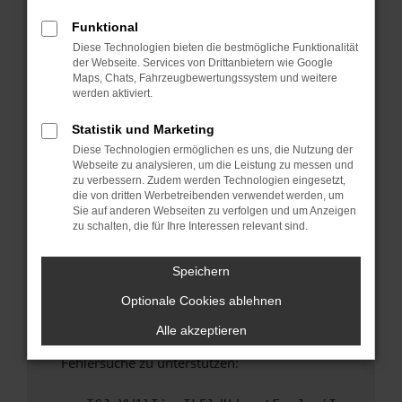
anderen Browser oder in einem privaten
Fenster?
Funktional
Diese Technologien bieten die bestmögliche Funktionalität
Starte dein Gerät neu.
der Webseite. Services von Drittanbietern wie Google
Das kann manchmal helfen, vorübergehende
Maps, Chats, Fahrzeugbewertungssystem und weitere
Probleme zu beheben.
werden aktiviert.
Stelle sicher, dass dein Browser und dein
Statistik und Marketing
Betriebssystem auf dem neuesten Stand
Diese Technologien ermöglichen es uns, die Nutzung der
sind.
Webseite zu analysieren, um die Leistung zu messen und
Veraltete Software birgt nicht nur ein
zu verbessern. Zudem werden Technologien eingesetzt,
Sicherheitsrisiko, sondern kann auch dazu
die von dritten Werbetreibenden verwendet werden, um
Sie auf anderen Webseiten zu verfolgen und um Anzeigen
führen, dass bestimmte Funktionen nicht mehr
zu schalten, die für Ihre Interessen relevant sind.
unterstützt werden.
Wende dich an den Webseitenbetreiber.
Speichern
Wenn du alle oben genannten Schritte versucht
Optionale Cookies ablehnen
hast, kontaktiere uns bitte. Wir werden
versuchen, das Problem zu beheben. Du kannst
Alle akzeptieren
uns diesen Text schicken, um uns bei der
Fehlersuche zu unterstützen: